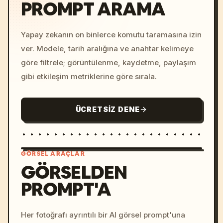
PROMPT ARAMA
Yapay zekanın on binlerce komutu taramasına izin
ver. Modele, tarih aralığına ve anahtar kelimeye
göre filtrele; görüntülenme, kaydetme, paylaşım
gibi etkileşim metriklerine göre sırala.
ÜCRETSIZ DENE
GÖRSEL ARAÇLAR
GÖRSELDEN
PROMPT'A
/imagine prompt: cinemati
c, cyberpunk sunset, neon
colors, 8k --v 6.0
Her fotoğrafı ayrıntılı bir AI görsel prompt'una