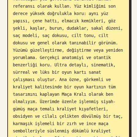
referansı olarak kullan. Yüz kimliğimi son 
Blog
derece yüksek doğrulukla koru: aynı yüz 
yapısı, çene hattı, elmacık kemikleri, göz 
Güncellemeler
şekli, kaşlar, burun, dudaklar, sakal düzeni, 
saç modeli, saç dokusu, cilt tonu, cilt 
dokusu ve genel olarak tanınabilir görünüm. 
Yüzümü güzelleştirme, değiştirme veya yeniden 
yorumlama. Gerçekçi anatomiyi ve otantik 
benzerliği koru. Ultra detaylı, sinematik, 
sürreal ve lüks bir oyun kartı sanat 
çalışması oluştur. Ana özne, görkemli ve 
kraliyet kalitesinde bir oyun kartının tüm 
tasarımını kaplayan Maça Kralı olarak ben 
olmalıyım. Üzerimde özenle işlenmiş siyah-
gümüş maça temalı kraliyet kıyafetleri, 
obsidyen ve cilalı çelikten dövülmüş bir taç, 
karmaşık işlemeli bir zırh ve ince maça 
sembolleriyle süslenmiş dökümlü kraliyet 