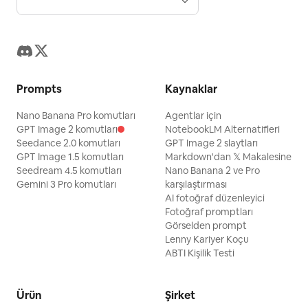
Prompts
Kaynaklar
Nano Banana Pro komutları
Agentlar için
GPT Image 2 komutları
NotebookLM Alternatifleri
Seedance 2.0 komutları
GPT Image 2 slaytları
GPT Image 1.5 komutları
Markdown'dan 𝕏 Makalesine
Seedream 4.5 komutları
Nano Banana 2 ve Pro
Gemini 3 Pro komutları
karşılaştırması
AI fotoğraf düzenleyici
Fotoğraf promptları
Görselden prompt
Lenny Kariyer Koçu
ABTI Kişilik Testi
Ürün
Şirket