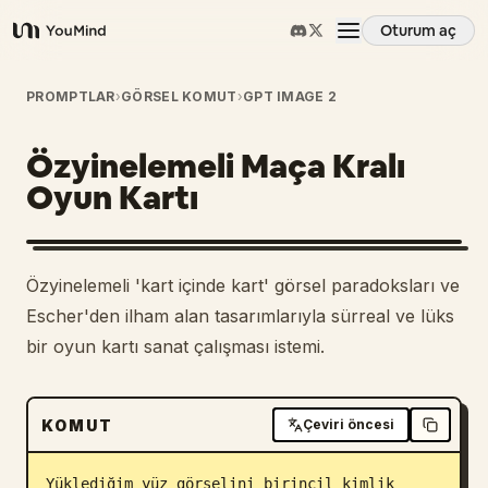
Oturum aç
YouMind
Genel Bakış
PROMPTLAR
›
GÖRSEL KOMUT
›
GPT IMAGE 2
Özyinelemeli Maça Kralı
Kullanım Senaryoları
Oyun Kartı
Beceriler
Özyinelemeli 'kart içinde kart' görsel paradoksları ve
İstemler
Escher'den ilham alan tasarımlarıyla sürreal ve lüks
bir oyun kartı sanat çalışması istemi.
Fiyatlandırma
KOMUT
Çeviri öncesi
İndir
Yüklediğim yüz görselini birincil kimlik 