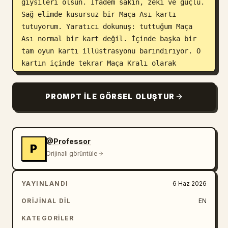
giysileri olsun. İfadem sakin, zeki ve güçlü. 
Sağ elimde kusursuz bir Maça Ası kartı 
tutuyorum. Yaratıcı dokunuş: tuttuğum Maça 
Ası normal bir kart değil. İçinde başka bir 
tam oyun kartı illüstrasyonu barındırıyor. O 
kartın içinde tekrar Maça Kralı olarak 
görünüyorum ve o kartın tamamı, Kupa 
Kraliçesi'nin parmakları arasında zarif bir 
PROMPT ILE GÖRSEL OLUŞTUR
şekilde tutuluyor. Kraliçe zarif, asil ve 
görsel olarak çarpıcı; kalp motifleriyle 
süslenmiş zengin kızıl ve altın rengi 
kraliyet kıyafetleri içinde. İllüzyon, ince 
@Professor
P
bir özyinelemeli hikaye anlatımıyla devam 
Orijinali görüntüle
ediyor: Kupa Kraliçesi, kartı büyülenmiş bir 
şekilde inceliyor gibi görünüyor ve bu da bir 
YAYINLANDI
6 Haz 2026
"kart içinde kart" görsel paradoksu 
yaratıyor. Kompozisyon; güç, strateji, aşk ve 
ORIJINAL DIL
EN
kaderin iç içe geçtiği efsanevi bir masal 
KATEGORILER
gibi hissettirmeli. Escher'den ilham alan 