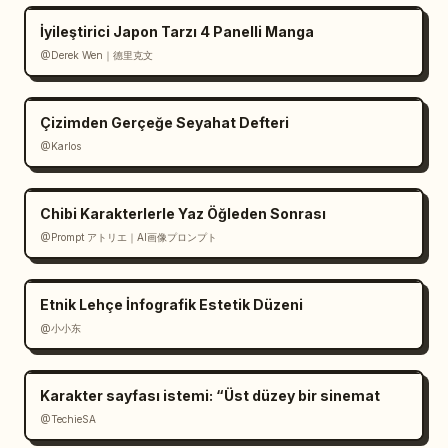
İyileştirici Japon Tarzı 4 Panelli Manga
@Derek Wen｜德里克文
Çizimden Gerçeğe Seyahat Defteri
@Karlos
Chibi Karakterlerle Yaz Öğleden Sonrası
@Prompt アトリエ｜AI画像プロンプト
Etnik Lehçe İnfografik Estetik Düzeni
@小小东
Karakter sayfası istemi: “Üst düzey bir sinemat
@TechieSA