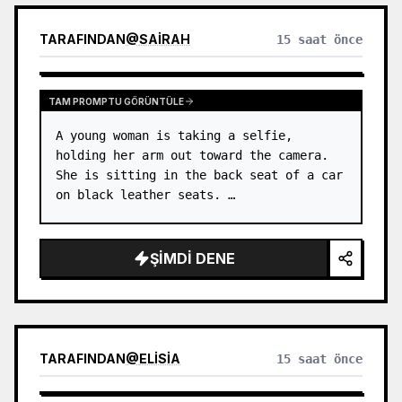
TARAFINDAN
@
SAIRAH
15 saat önce
TAM PROMPTU GÖRÜNTÜLE
A young woman is taking a selfie, 
holding her arm out toward the camera. 
She is sitting in the back seat of a car 
on black leather seats. …
ŞIMDI DENE
TARAFINDAN
@
ELISIA
15 saat önce