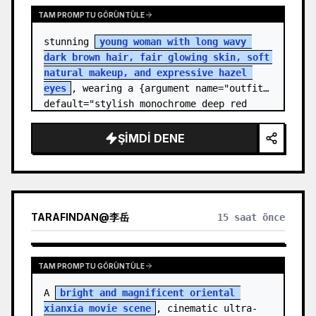
TAM PROMPTU GÖRÜNTÜLE
stunning 
young woman with long wavy 
dark brown hair, fair glowing skin, soft 
natural makeup, and expressive hazel 
eyes
, wearing a {argument name="outfit" 
default="stylish monochrome deep red 
streetwear outfit consisting of a…
ŞIMDI DENE
TARAFINDAN
@
李岳
15 saat önce
TAM PROMPTU GÖRÜNTÜLE
A 
bright and magnificent oriental 
xianxia movie scene
, cinematic ultra-