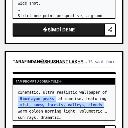
wide shot.

Strict one-point perspective, a grand 
heavenly staircase paved with light 
golden jade, passing through the sea of 
ŞIMDI DENE
clouds from the bottom…
TARAFINDAN
@
SHUSHANT LAKHYANI
15 saat önce
TAM PROMPTU GÖRÜNTÜLE
cinematic, ultra realistic wallpaper of 
Himalayan peaks
 at sunrise, featuring 
mist, snow, forests, valleys, clouds
, 
warm golden morning light, volumetric 
sun rays, dramatic…