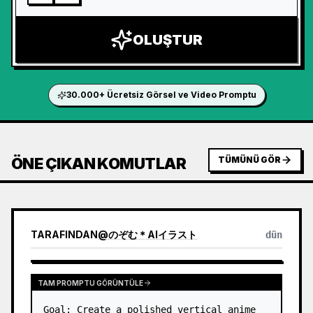
OLUŞTUR
30.000+ Ücretsiz Görsel ve Video Promptu
ÖNE ÇIKAN KOMUTLAR
TÜMÜNÜ GÖR
TARAFINDAN
@
のぞむ＊AIイラスト
dün
TAM PROMPTU GÖRÜNTÜLE
Goal: Create a polished vertical anime 