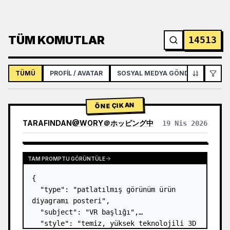
TÜM KOMUTLAR
14513
TÜMÜ
PROFIL / AVATAR
SOSYAL MEDYA GÖNDERISI
İNF
ÖNE ÇIKAN
TARAFINDAN
@
WORY＠ホッピング中
19 Nis 2026
TAM PROMPTU GÖRÜNTÜLE
{

  "type": "patlatılmış görünüm ürün 
diyagramı posteri",

  "subject": "VR başlığı",

  "style": "temiz, yüksek teknolojili 3D 