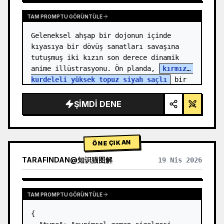
TAM PROMPTU GÖRÜNTÜLE
Geleneksel ahşap bir dojonun içinde 
kıyasıya bir dövüş sanatları savaşına 
tutuşmuş iki kızın son derece dinamik 
anime illüstrasyonu. Ön planda, 
kırmızı 
kurdeleli yüksek topuz siyah saçlı
 bir 
kız, yumruğunu ileri doğ…
ŞIMDI DENE
ÖNE ÇIKAN
TARAFINDAN
@
知识猫图解
19 Nis 2026
TAM PROMPTU GÖRÜNTÜLE
{
