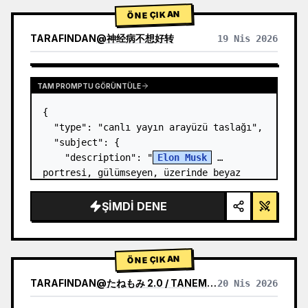
ÖNE ÇIKAN
TARAFINDAN
@
神经病不想好转
19 Nis 2026
TAM PROMPTU GÖRÜNTÜLE
{

  "type": "canlı yayın arayüzü taslağı",

  "subject": {

    "description": "
Elon Musk
portresi, gülümseyen, üzerinde beyaz 
teknik şema grafiği olan siyah bir 
tişört giyiyor",

ŞIMDI DENE
    "background": "sol tarafta 
'{argument…
ÖNE ÇIKAN
TARAFINDAN
@
たねもみ 2.0 / TANEMOMI VER2.0
20 Nis 2026