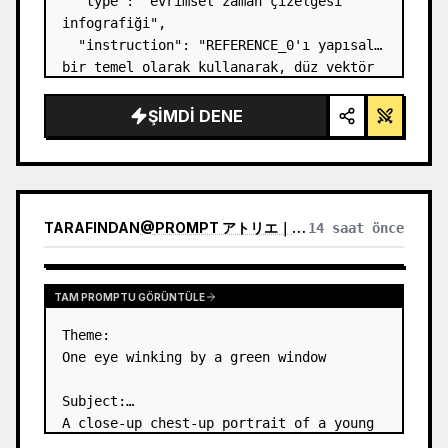
  "type": "evrimsel zaman çizelgesi 
infografiği",

  "instruction": "REFERENCE_0'ı yapısal 
bir temel olarak kullanarak, düz vektör 
tasarımını son derece gerçekçi bir 3D 
infografiğe dönüştürün. Pürüzsüz 
ŞIMDI DENE
rampaları belirgin taş basamaklarla 
değiştirin ve tüm org…
TARAFINDAN
@
PROMPT アトリエ｜AI画像プロンプト
14 saat önce
TAM PROMPTU GÖRÜNTÜLE
Theme:

One eye winking by a green window

Subject:

A close-up chest-up portrait of a young 
woman wearing a 
white lace-trimmed 