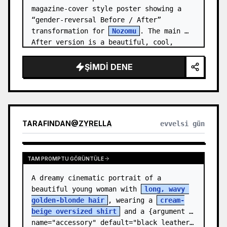
magazine-cover style poster showing a 
“gender-reversal Before / After” 
transformation for 
Nozomu
. The main 
After version is a beautiful, cool, 
androgynous anime boy who preserves…
ŞIMDI DENE
TARAFINDAN
@
ZYRELLA
evvelsi gün
TAM PROMPTU GÖRÜNTÜLE
A dreamy cinematic portrait of a 
beautiful young woman with 
long, wavy 
golden-blonde hair
, wearing a 
cream-
beige oversized shirt
 and a {argument 
name="accessory" default="black leather…