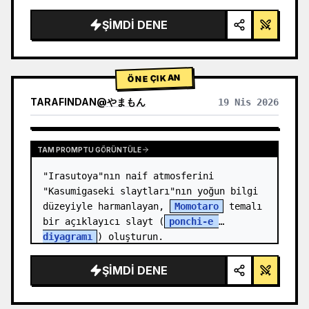
render, stüdyo aydınlatması, parlayan 
vurgular",

ŞIMDI DENE
  "background": "{argument 
name=\"background color\" 
default=\"yumuşak mor ve mavi gr…
ÖNE ÇIKAN
TARAFINDAN
@
やまもん
19 Nis 2026
DIĞER MODELLERIN SONUÇLARINI GÖRÜNTÜLE
TAM PROMPTU GÖRÜNTÜLE
"Irasutoya"nın naif atmosferini 
"Kasumigaseki slaytları"nın yoğun bilgi 
düzeyiyle harmanlayan, 
Momotaro
 temalı 
bir açıklayıcı slayt (
ponchi-e 
diyagramı
) oluşturun.
ŞIMDI DENE