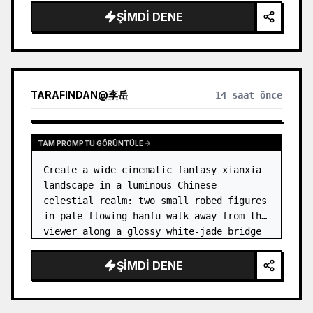
dress
 leaning her cheek on one hand and 
ŞIMDI DENE
smiling with one eye closed at a wooden 
table in a {argum…
TARAFINDAN
@
李岳
14 saat önce
TAM PROMPTU GÖRÜNTÜLE
Create a wide cinematic fantasy xianxia 
landscape in a luminous Chinese 
celestial realm: two small robed figures 
in pale flowing hanfu walk away from the 
viewer along a glossy white-jade bridge 
toward an enormous ornate palace gate 
rising from a mirror-still l…
ŞIMDI DENE