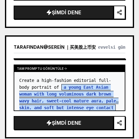
ŞIMDI DENE
TARAFINDAN
@
SEREIN ｜买美股上币安
evvelsi gün
TAM PROMPTU GÖRÜNTÜLE
Create a high-fashion editorial full-
body portrait of 
a young East Asian 
woman with long voluminous dark brown 
wavy hair, sweet-cool mature aura, pale 
skin, and soft but intense eye contact
standing in an aband…
ŞIMDI DENE