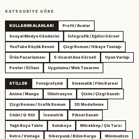
KATEGORIYE GÖRE
KULLANIM ALANLARI
Profil / Avatar
Sosyal Medya Gönderisi
İnfografik / Eğitici Görsel
YouTube Küçük Resmi
Çizgi Roman / Hikaye Taslağı
Ürün Pazarlaması
E-ticaret Ana Görseli
Oyun Varlığı
Poster / El İlanı
Uygulama / Web Tasarımı
STILLER
Fotoğrafçılık
Sinematik / Film Karesi
Anime / Manga
İllüstrasyon
Çizim / Çizgi Sanatı
Çizgi Roman / Grafik Roman
3D Modelleme
Chibi / Q-Stil
İzometrik
Piksel Sanatı
Yağlı Boya Tablo
Suluboya
Mürekkep / Çin Tarzı
Retro / Vintage
Siberpunk / Bilim Kurgu
Minimalizm