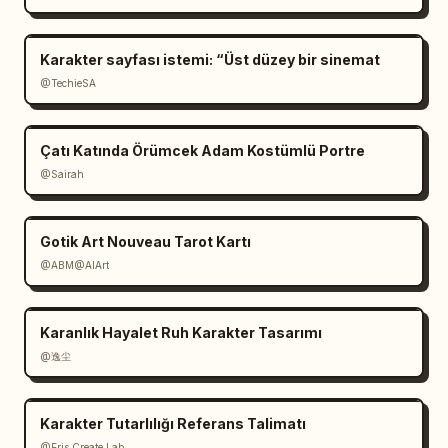
GÖRSEL KALİTE

Karakter sayfası istemi: “Üst düzey bir sinemat
Otantik retro oyun estetiği.

@TechieSA
Temiz sprite sanatı okunabilirliği.

Çatı Katında Örümcek Adam Kostümlü Portre
Tutarlı piksel yoğunluğu.

@Sairah
Dengeli görsel tasarım.

Gotik Art Nouveau Tarot Kartı
Bulanıklık yok.

@ABM@AIArt
Kenar yumuşatma (anti-aliasing) yok.

Karanlık Hayalet Ruh Karakter Tasarımı
Yumuşak geçişler yok.

@逸尘
Gürültü (noise) yok.

Karakter Tutarlılığı Referans Talimatı
@Eris Create Lab