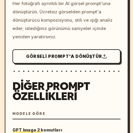
colors, 8k --v 6.0
Her fotoğrafı ayrıntılı bir AI görsel prompt'una
dönüştürün. Ücretsiz görselden prompt'a
dönüştürücü kompozisyonu, stili ve ışığı analiz
eder; istediğiniz görünümü saniyeler içinde
yeniden yaratırsınız.
GÖRSELI PROMPT'A DÖNÜŞTÜR
DIĞER PROMPT
ÖZELLIKLERI
MODELE GÖRE
GPT Image 2 komutları