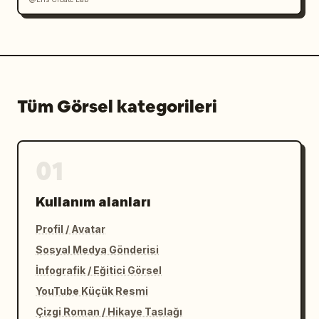
Bozulma (artifact) yok.

Lekelenme yok.

Sıkıştırma sorunları yok.

Tüm Görsel kategorileri
ÇIKTI STİLİ

Birinci sınıf retro piksel sanatı.

01
Klasik 16-bit konsol oyunu estetiği.

Kullanım alanları
Piksel mükemmeliyetinde render.

Profil / Avatar
Yüksek okunabilirlik.

Sosyal Medya Gönderisi
İnfografik / Eğitici Görsel
Temiz silüet tasarımı.

YouTube Küçük Resmi
Otantik oyun ekran görüntüsü görünümü.

Çizgi Roman / Hikaye Taslağı