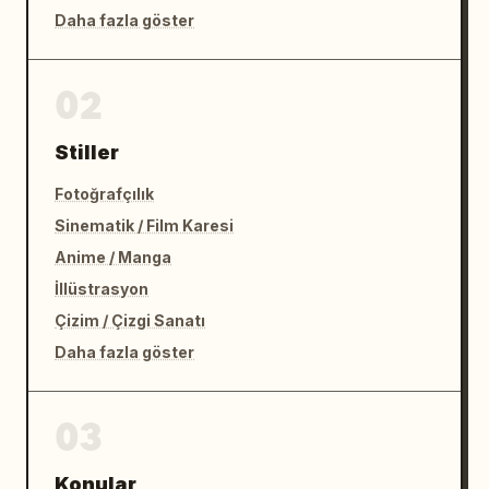
Daha fazla göster
Keskin retro görseller.

Profesyonel piksel sanatı işçiliği.

02
SON GÖRÜNÜM

Stiller
Nihai görsel, orijinal görselin 
Fotoğrafçılık
kompozisyonuna ve öznesine sadık kalırken, 
Sinematik / Film Karesi
cilalı bir SNES dönemi retro oyun ekran 
Anime / Manga
görüntüsü hissi vermelidir.
İllüstrasyon
Çizim / Çizgi Sanatı
Daha fazla göster
03
Konular