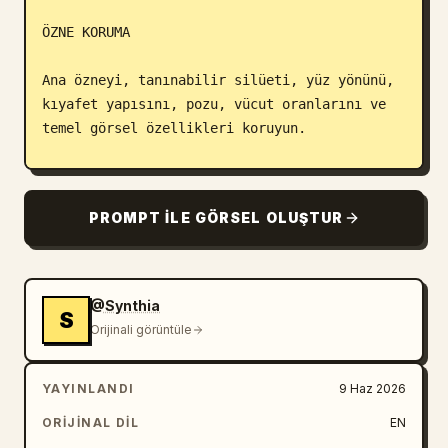
ÖZNE KORUMA

Ana özneyi, tanınabilir silüeti, yüz yönünü, 
kıyafet yapısını, pozu, vücut oranlarını ve 
temel görsel özellikleri koruyun.

Öznenin anında tanınabilir kalmasını 
sağlarken gereksiz detayları azaltın.

PROMPT ILE GÖRSEL OLUŞTUR
Kişiyi, anatomiyi, kıyafeti veya sahne 
yapısını değiştirmeyin.

@Synthia
S
PIKSEL SANATI STİLİ

Orijinali görüntüle
Görselin tamamını birinci sınıf 16-bit retro 
YAYINLANDI
9 Haz 2026
piksel sanatına dönüştürün.

ORIJINAL DIL
EN
Görselin tamamında katı bir düşük 