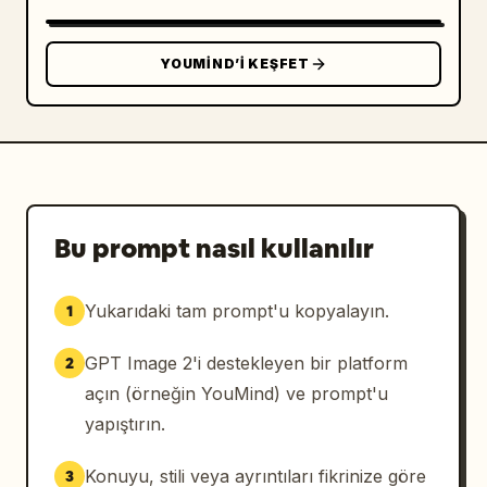
Şekiller arasında güçlü kontrast sağlayın.

YOUMIND’I KEŞFET
Net renk ayrımı yapın.

Mükemmel okunabilirliğe sahip, özenle 
seçilmiş renkler kullanın.

Aşırı renk çeşitliliğinden kaçının.

Bu prompt nasıl kullanılır
GÖLGELENDİRME

Yukarıdaki tam prompt'u kopyalayın.
1
Basitleştirilmiş retro oyun gölgelendirmesi 
kullanın.

GPT Image 2'i destekleyen bir platform
2
Düz renk bölgeleri oluşturun.

açın (örneğin YouMind) ve prompt'u
yapıştırın.
Yüzey başına bir veya iki gölgelendirme tonu 
kullanın.

Konuyu, stili veya ayrıntıları fikrinize göre
3