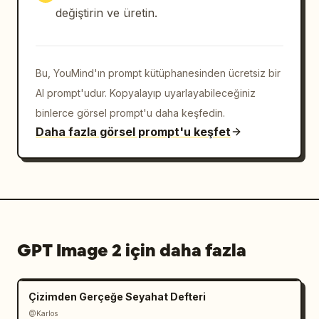
değiştirin ve üretin.
Minimum vurgu kullanımı sağlayın.

Gerçekçi gradyanlar kullanmayın.

Bu, YouMind'ın prompt kütüphanesinden ücretsiz bir
Yumuşak ışık geçişleri kullanmayın.

AI prompt'udur. Kopyalayıp uyarlayabileceğiniz
binlerce görsel prompt'u daha keşfedin.
ÇEVRE

Daha fazla görsel prompt'u keşfet
Tüm çevresel öğeleri piksel sanatı 
karşılıklarına dönüştürün.

Arka plan nesneleri, aksesuarlar, mimari, 
bitki örtüsü, arazi, gökyüzü ve aydınlatma 
GPT Image 2 için daha fazla
aynı piksel sanatı dilini takip etmelidir.

Detayları basitleştirirken sahne derinliğini 
Çizimden Gerçeğe Seyahat Defteri
ve perspektifini koruyun.

@Karlos