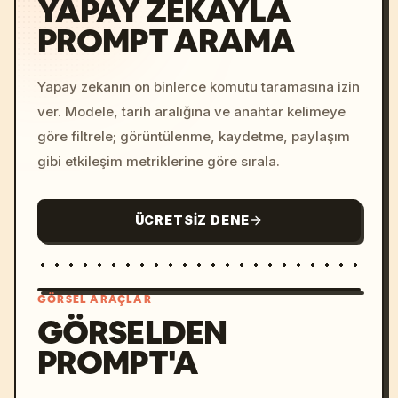
YAPAY ZEKAYLA
PROMPT ARAMA
Yapay zekanın on binlerce komutu taramasına izin
ver. Modele, tarih aralığına ve anahtar kelimeye
göre filtrele; görüntülenme, kaydetme, paylaşım
gibi etkileşim metriklerine göre sırala.
ÜCRETSIZ DENE
GÖRSEL ARAÇLAR
GÖRSELDEN
PROMPT'A
/imagine prompt: cinemati
c, cyberpunk sunset, neon