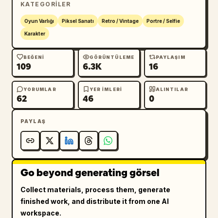
KATEGORILER
çözünürlüklü piksel ızgarası kullanın.

Oyun Varlığı
Piksel Sanatı
Retro / Vintage
Portre / Selfie
İşlemeden önce görseli büyük görünür 
Karakter
piksellere indirgeyin.

BEĞENI
GÖRÜNTÜLEME
PAYLAŞIM
109
6.3K
16
Çalışma boyunca tutarlı piksel boyutunu 
koruyun.

YORUMLAR
YER IMLERI
ALINTILAR
62
46
0
Temiz ve piksel mükemmeliyetinde geometri 
oluşturun.

PAYLAŞ
Keskin ve sert kenarlar kullanın.

Yarı gerçekçi render işlemlerinden kaçının.

Go beyond generating görsel
RENK SİSTEMİ

Collect materials, process them, generate
finished work, and distribute it from one AI
Sınırlı bir retro oyun renk paleti kullanın.

workspace.