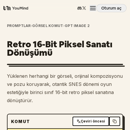
Oturum aç
YouMind
Genel Bakış
PROMPTLAR
›
GÖRSEL KOMUT
›
GPT IMAGE 2
Retro 16-Bit Piksel Sanatı
Kullanım Senaryoları
Dönüşümü
Beceriler
Yüklenen herhangi bir görseli, orijinal kompozisyonu
İstemler
ve pozu koruyarak, otantik SNES dönemi oyun
estetiğiyle birinci sınıf 16-bit retro piksel sanatına
dönüştürür.
Fiyatlandırma
İndir
KOMUT
Çeviri öncesi