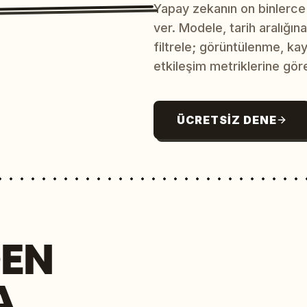
Yapay zekanın on binlerce
ver. Modele, tarih aralığı
filtrele; görüntülenme, ka
etkileşim metriklerine göre
ÜCRETSIZ DENE
EN
A