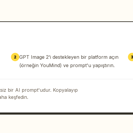
GPT Image 2'i destekleyen bir platform açın
2
(örneğin YouMind) ve prompt'u yapıştırın.
iz bir AI prompt'udur. Kopyalayıp
aha keşfedin.