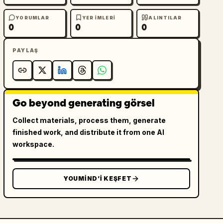
YORUMLAR
YER IMLERI
ALINTILAR
0
0
0
PAYLAŞ
Go beyond generating görsel
Collect materials, process them, generate
finished work, and distribute it from one AI
workspace.
YOUMIND’I KEŞFET