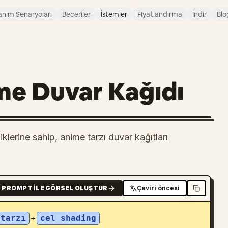
anım Senaryoları
Beceriler
İstemler
Fiyatlandırma
İndir
Blo
me Duvar Kağıdı
klerine sahip, anime tarzı duvar kağıtları
PROMPT ILE GÖRSEL OLUŞTUR
Çeviri öncesi
 tarzı
+
cel shading