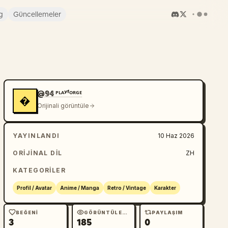
g
Güncellemeler
@𝟡𝟜 ᴾᴸᴬʸᶠᴼᴿᴳᴱ
�
Orijinali görüntüle
YAYINLANDI
10 Haz 2026
ORIJINAL DIL
ZH
KATEGORILER
Profil / Avatar
Anime / Manga
Retro / Vintage
Karakter
BEĞENI
GÖRÜNTÜLEME
PAYLAŞIM
3
185
0