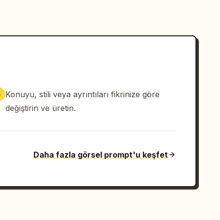
Konuyu, stili veya ayrıntıları fikrinize göre
3
değiştirin ve üretin.
Daha fazla görsel prompt'u keşfet