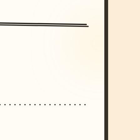
/imagine prompt: cinematic, cyberpunk s
unset, neon colors, 8k --v 6.0