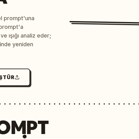
sel prompt'una
 prompt'a
e ışığı analiz eder;
çinde yeniden
ÜŞTÜR
ROMPT