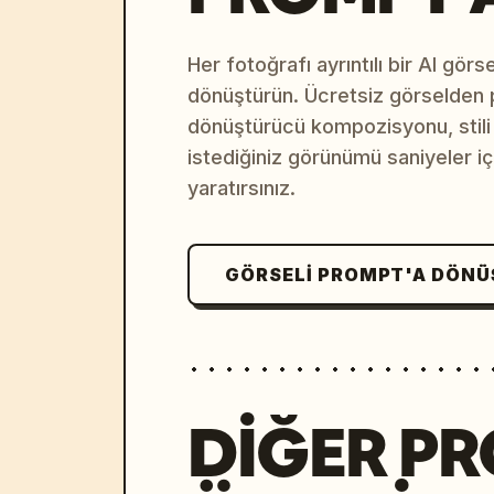
Her fotoğrafı ayrıntılı bir AI gör
dönüştürün. Ücretsiz görselden
dönüştürücü kompozisyonu, stili v
istediğiniz görünümü saniyeler i
yaratırsınız.
GÖRSELI PROMPT'A DÖN
DIĞER P