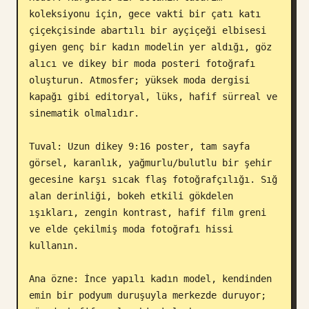
koleksiyonu için, gece vakti bir çatı katı 
Blog
çiçekçisinde abartılı bir ayçiçeği elbisesi 
giyen genç bir kadın modelin yer aldığı, göz 
Güncellemeler
alıcı ve dikey bir moda posteri fotoğrafı 
oluşturun. Atmosfer; yüksek moda dergisi 
kapağı gibi editoryal, lüks, hafif sürreal ve 
sinematik olmalıdır.

Tuval: Uzun dikey 9:16 poster, tam sayfa 
görsel, karanlık, yağmurlu/bulutlu bir şehir 
gecesine karşı sıcak flaş fotoğrafçılığı. Sığ 
alan derinliği, bokeh etkili gökdelen 
ışıkları, zengin kontrast, hafif film greni 
ve elde çekilmiş moda fotoğrafı hissi 
kullanın.

Ana özne: İnce yapılı kadın model, kendinden 
emin bir podyum duruşuyla merkezde duruyor; 