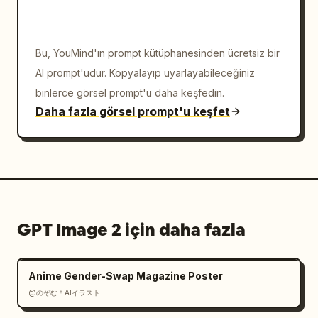
ATELIER" ve "JAPAN" yazın.

Görsel stil: Lüks botanik poster tasarımıyla 
Bu, YouMind'ın prompt kütüphanesinden ücretsiz bir
harmanlanmış yüksek moda editoryal 
fotoğrafçılık, gerçekçi çiçekler, altın ve 
AI prompt'udur. Kopyalayıp uyarlayabileceğiniz
sarı palet, siyah gece arka planı, krem-altın 
binlerce görsel prompt'u daha keşfedin.
tipografi, süslü Viktoryen botanik gravür 
Daha fazla görsel prompt'u keşfet
katmanları, dramatik flaş vurguları, zarif 
yetişkin renk derecelendirmesi.

Parametreler: Koleksiyon başlığını 
SUNFLOWER
, botanik adı 
Helianthus annuus
, 
sol üst marka metnini 
GPT Image 2 için daha fazla
BOTANICAL COUTURE QUEENS
, atölye konumunu 
TOKYO FLORAL ATELIER JAPAN
 ve öne çıkan 
çiçeği 
sunflower
 olarak ayarlayın.

Anime Gender-Swap Magazine Poster
Kısıtlamalar: Modelin yüzünü basit bir bej 
@のぞむ＊AIイラスト
dikdörtgenle kapalı tutun; metinleri okunaklı 