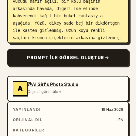
vücudu hafif açılı, bir kolu başının 
arkasında havada, diğeri ise elinde 
kahverengi kağıt bir buket çantasıyla 
aşağıda. Yüzü, dikey sade bej bir dikdörtgen 
ile kasten gizlenmiş. Uzun koyu renkli 
saçları kısmen çiçeklerin arkasına gizlenmiş. 
Cildi doğrudan flaşla yumuşak bir şekilde 
aydınlatılmış. Kıyafet; gerçek ve mücevherli 
PROMPT ILE GÖRSEL OLUŞTUR
ayçiçekleri, altın saplar, sarı taç 
yapraklar, küçük çiçekler, boncuk işleri ve 
şeffaf çiçek telleriyle yapılmış detaylı bir 
botanik tasarım mini elbisedir.

@AI Girl's Photo Studio
A
Orijinali görüntüle
Ayçiçeği öğeleri: Tam olarak 9 belirgin 
ayçiçeği başı gösterin: Sol üstte modelin 
YAYINLANDI
19 Haz 2026
saçının yanında 2 büyük ayçiçeği, göğsünün 
merkezini kaplayan 1 çok büyük ayçiçeği, sağ 
ORIJINAL DIL
EN
tarafında göğüs hizasında dikey duran 1 büyük 
KATEGORILER
ayçiçeği, bel merkezinde 1 ayçiçeği, eteğin 