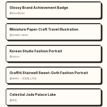
ve silik Japonca fiyat işaretleri dışında 
Glossy Brand Achievement Badge
İngilizce tutun; logo, filigran, fazladan 
@AmirMušić
insan veya ekstra büyük ayçiçeği başları 
eklemeyin.
Miniature Paper-Craft Travel Illustration
@simeon-sanai
Korean Studio Fashion Portrait
@Johnn
Graffiti Stairwell Sweet-Goth Fashion Portrait
@serein ｜买美股上币安
Celestial Jade Palace Lake
@李岳