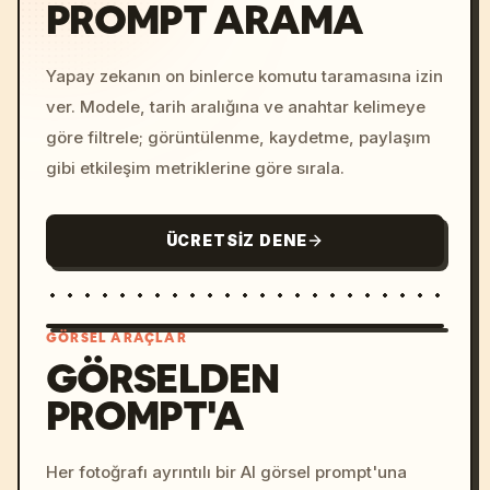
PROMPT ARAMA
Yapay zekanın on binlerce komutu taramasına izin
ver. Modele, tarih aralığına ve anahtar kelimeye
göre filtrele; görüntülenme, kaydetme, paylaşım
gibi etkileşim metriklerine göre sırala.
ÜCRETSIZ DENE
GÖRSEL ARAÇLAR
GÖRSELDEN
PROMPT'A
/imagine prompt: cinemati
c, cyberpunk sunset, neon
colors, 8k --v 6.0
Her fotoğrafı ayrıntılı bir AI görsel prompt'una