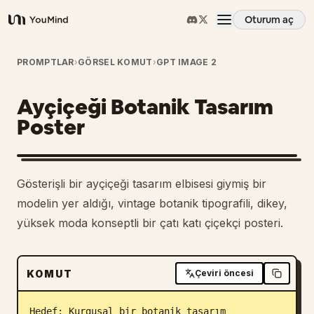
Oturum aç
YouMind
Genel Bakış
PROMPTLAR
›
GÖRSEL KOMUT
›
GPT IMAGE 2
Ayçiçeği Botanik Tasarım
Kullanım Senaryoları
Poster
Beceriler
Gösterişli bir ayçiçeği tasarım elbisesi giymiş bir
İstemler
modelin yer aldığı, vintage botanik tipografili, dikey,
yüksek moda konseptli bir çatı katı çiçekçi posteri.
Fiyatlandırma
KOMUT
Çeviri öncesi
İndir
Hedef: Kurgusal bir botanik tasarım 