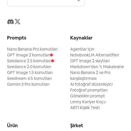
Prompts
Kaynaklar
Nano Banana Pro komutları
Agentlar için
GPT Image 2 komutları
NotebookLM Alternatifleri
Seedance 2.5 komutları
GPT Image 2 slaytları
Seedance 2.0 komutları
Markdown'dan 𝕏 Makalesine
GPT Image 1.5 komutları
Nano Banana 2 ve Pro
Seedream 4.5 komutları
karşılaştırması
Gemini 3 Pro komutları
AI fotoğraf düzenleyici
Fotoğraf promptları
Görselden prompt
Lenny Kariyer Koçu
ABTI Kişilik Testi
Ürün
Şirket