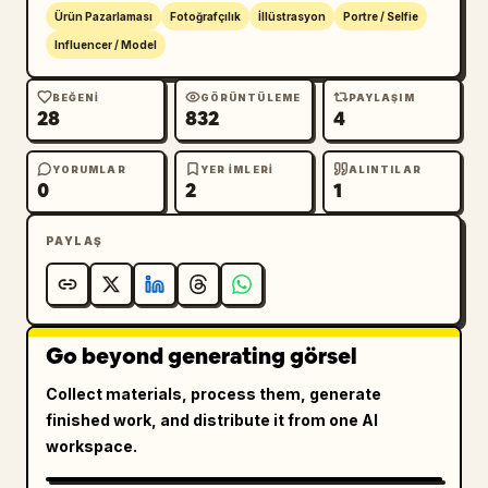
Ürün Pazarlaması
Fotoğrafçılık
İllüstrasyon
Portre / Selfie
Influencer / Model
BEĞENI
GÖRÜNTÜLEME
PAYLAŞIM
28
832
4
YORUMLAR
YER IMLERI
ALINTILAR
0
2
1
PAYLAŞ
Go beyond generating görsel
Collect materials, process them, generate
finished work, and distribute it from one AI
workspace.