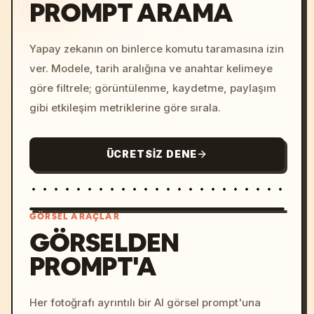
PROMPT ARAMA
Yapay zekanın on binlerce komutu taramasına izin
ver. Modele, tarih aralığına ve anahtar kelimeye
göre filtrele; görüntülenme, kaydetme, paylaşım
gibi etkileşim metriklerine göre sırala.
ÜCRETSIZ DENE
GÖRSEL ARAÇLAR
GÖRSELDEN
PROMPT'A
/imagine prompt: cinemati
c, cyberpunk sunset, neon
colors, 8k --v 6.0
Her fotoğrafı ayrıntılı bir AI görsel prompt'una