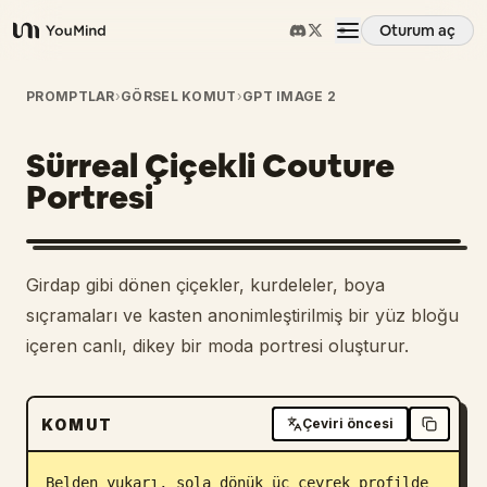
Oturum aç
YouMind
Genel Bakış
PROMPTLAR
›
GÖRSEL KOMUT
›
GPT IMAGE 2
Sürreal Çiçekli Couture
Kullanım Senaryoları
Portresi
Beceriler
Girdap gibi dönen çiçekler, kurdeleler, boya
İstemler
sıçramaları ve kasten anonimleştirilmiş bir yüz bloğu
içeren canlı, dikey bir moda portresi oluşturur.
Fiyatlandırma
KOMUT
Çeviri öncesi
İndir
Belden yukarı, sola dönük üç çeyrek profilde 