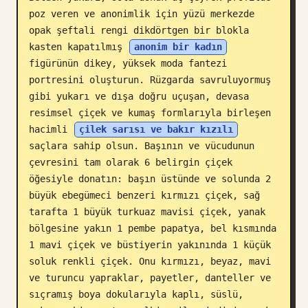
poz veren ve anonimlik için yüzü merkezde 
Blog
opak şeftali rengi dikdörtgen bir blokla 
kasten kapatılmış 
anonim bir kadın
Güncellemeler
figürünün dikey, yüksek moda fantezi 
portresini oluşturun. Rüzgarda savruluyormuş 
gibi yukarı ve dışa doğru uçuşan, devasa 
resimsel çiçek ve kumaş formlarıyla birleşen 
hacimli 
çilek sarısı ve bakır kızılı
saçlara sahip olsun. Başının ve vücudunun 
çevresini tam olarak 6 belirgin çiçek 
öğesiyle donatın: başın üstünde ve solunda 2 
büyük ebegümeci benzeri kırmızı çiçek, sağ 
tarafta 1 büyük turkuaz mavisi çiçek, yanak 
bölgesine yakın 1 pembe papatya, bel kısmında 
1 mavi çiçek ve büstiyerin yakınında 1 küçük 
soluk renkli çiçek. Onu kırmızı, beyaz, mavi 
ve turuncu yapraklar, payetler, danteller ve 
sıçramış boya dokularıyla kaplı, süslü, 