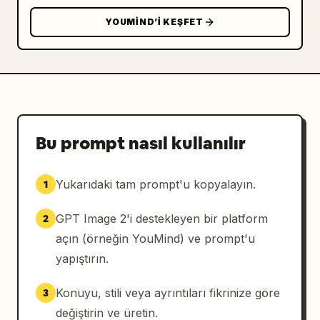
YOUMIND’I KEŞFET
Bu prompt nasıl kullanılır
Yukarıdaki tam prompt'u kopyalayın.
1
GPT Image 2'i destekleyen bir platform
2
açın (örneğin YouMind) ve prompt'u
yapıştırın.
Konuyu, stili veya ayrıntıları fikrinize göre
3
değiştirin ve üretin.