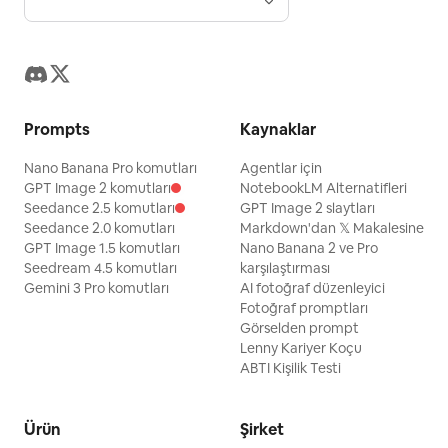
Prompts
Kaynaklar
Nano Banana Pro komutları
Agentlar için
GPT Image 2 komutları
NotebookLM Alternatifleri
Seedance 2.5 komutları
GPT Image 2 slaytları
Seedance 2.0 komutları
Markdown'dan 𝕏 Makalesine
GPT Image 1.5 komutları
Nano Banana 2 ve Pro
Seedream 4.5 komutları
karşılaştırması
Gemini 3 Pro komutları
AI fotoğraf düzenleyici
Fotoğraf promptları
Görselden prompt
Lenny Kariyer Koçu
ABTI Kişilik Testi
Ürün
Şirket