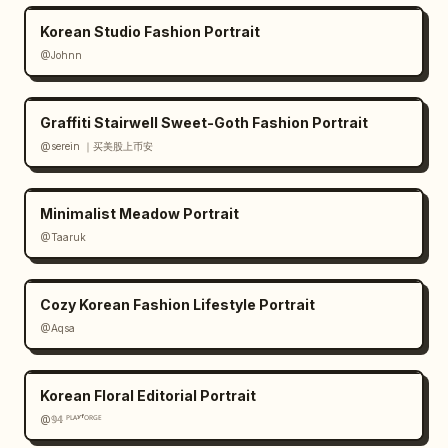
Korean Studio Fashion Portrait
@Johnn
Graffiti Stairwell Sweet-Goth Fashion Portrait
@serein ｜买美股上币安
Minimalist Meadow Portrait
@Taaruk
Cozy Korean Fashion Lifestyle Portrait
@Aqsa
Korean Floral Editorial Portrait
@𝟡𝟜 ᴾᴸᴬʸᶠᴼᴿᴳᴱ