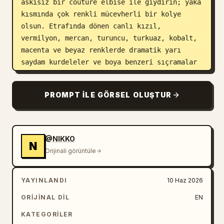
askısız bir couture elbise ile giydirin; yaka 
kısmında çok renkli mücevherli bir kolye 
olsun. Etrafında dönen canlı kızıl, 
vermilyon, mercan, turuncu, turkuaz, kobalt, 
macenta ve beyaz renklerde dramatik yarı 
saydam kurdeleler ve boya benzeri sıçramalar 
ekleyerek patlayıcı bir çiçekli başlık ve 
soyut bir arka plan oluşturun. Temiz beyaz 
PROMPT ILE GÖRSEL OLUŞTUR
bir stüdyo fonu, parlak yüksek anahtar 
aydınlatma, sığ alan derinliği, sürreal 
botanik couture ile harmanlanmış parlak 
editoryal fotoğrafçılık gerçekçiliği, son 
@NIKKO
N
derece detaylı dokular, dinamik hareket, 
Orijinali görüntüle
doygun renkler ve 9:16 dikey kompozisyon 
kullanın. Yüz bloğunu hiçbir yüz özelliği 
YAYINLANDI
10 Haz 2026
veya metin içermeyecek şekilde düz ve sade 
tutun, logolardan veya filigranlardan 
ORIJINAL DIL
EN
kaçının.
KATEGORILER