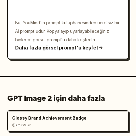
Bu, YouMind'ın prompt kütüphanesinden ücretsiz bir
AI prompt'udur. Kopyalayıp uyarlayabileceğiniz
binlerce görsel prompt'u daha keşfedin.
Daha fazla görsel prompt'u keşfet
GPT Image 2 için daha fazla
Glossy Brand Achievement Badge
@AmirMušić