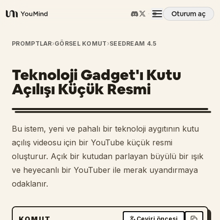
Oturum aç
YouMind
Genel Bakış
PROMPTLAR
›
GÖRSEL KOMUT
›
SEEDREAM 4.5
Teknoloji Gadget'ı Kutu
Kullanım Senaryoları
Açılışı Küçük Resmi
Beceriler
Bu istem, yeni ve pahalı bir teknoloji aygıtının kutu
İstemler
açılış videosu için bir YouTube küçük resmi
oluşturur. Açık bir kutudan parlayan büyülü bir ışık
ve heyecanlı bir YouTuber ile merak uyandırmaya
Fiyatlandırma
odaklanır.
İndir
KOMUT
Çeviri öncesi