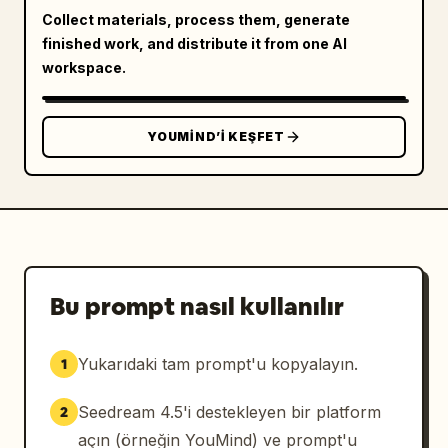
Collect materials, process them, generate
finished work, and distribute it from one AI
workspace.
YOUMIND’I KEŞFET
Bu prompt nasıl kullanılır
Yukarıdaki tam prompt'u kopyalayın.
1
Seedream 4.5'i destekleyen bir platform
2
açın (örneğin YouMind) ve prompt'u