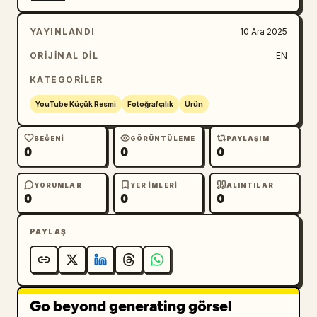
YAYINLANDI
10 Ara 2025
ORIJINAL DIL
EN
KATEGORILER
YouTube Küçük Resmi
Fotoğrafçılık
Ürün
BEĞENI
GÖRÜNTÜLEME
PAYLAŞIM
0
0
0
YORUMLAR
YER IMLERI
ALINTILAR
0
0
0
PAYLAŞ
Go beyond generating görsel