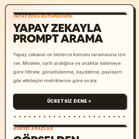
YAPAY ZEKÂ KÜTÜPHANESI
YAPAY ZEKAYLA
PROMPT ARAMA
Yapay zekanın on binlerce komutu taramasına izin
ver. Modele, tarih aralığına ve anahtar kelimeye
göre filtrele; görüntülenme, kaydetme, paylaşım
gibi etkileşim metriklerine göre sırala.
ÜCRETSIZ DENE
GÖRSEL ARAÇLAR