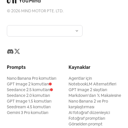
©
2026
MIND MOTOR PTE. LTD.
Prompts
Kaynaklar
Nano Banana Pro komutları
Agentlar için
GPT Image 2 komutları
NotebookLM Alternatifleri
Seedance 2.5 komutları
GPT Image 2 slaytları
Seedance 2.0 komutları
Markdown'dan 𝕏 Makalesine
GPT Image 1.5 komutları
Nano Banana 2 ve Pro
Seedream 4.5 komutları
karşılaştırması
Gemini 3 Pro komutları
AI fotoğraf düzenleyici
Fotoğraf promptları
Görselden prompt