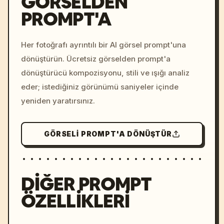
GÖRSELDEN
PROMPT'A
/imagine prompt: cinemati
c, cyberpunk sunset, neon
colors, 8k --v 6.0
Her fotoğrafı ayrıntılı bir AI görsel prompt'una
dönüştürün. Ücretsiz görselden prompt'a
dönüştürücü kompozisyonu, stili ve ışığı analiz
eder; istediğiniz görünümü saniyeler içinde
yeniden yaratırsınız.
GÖRSELI PROMPT'A DÖNÜŞTÜR
DIĞER PROMPT
ÖZELLIKLERI