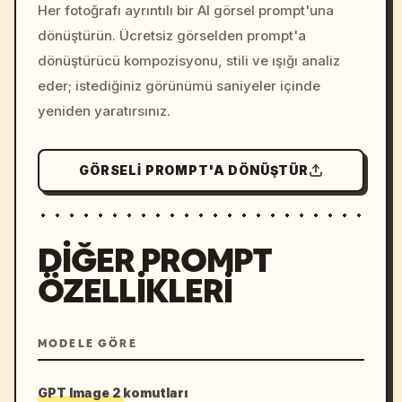
colors, 8k --v 6.0
Her fotoğrafı ayrıntılı bir AI görsel prompt'una
dönüştürün. Ücretsiz görselden prompt'a
dönüştürücü kompozisyonu, stili ve ışığı analiz
eder; istediğiniz görünümü saniyeler içinde
yeniden yaratırsınız.
GÖRSELI PROMPT'A DÖNÜŞTÜR
DIĞER PROMPT
ÖZELLIKLERI
MODELE GÖRE
GPT Image 2 komutları