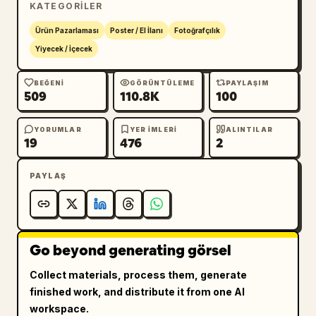
KATEGORILER
pembe-kırmızı dokulu sulu ve iri kıyım wagyu 
dana köftesi, yeşillikler ve koyu renkli alt 
Ürün Pazarlaması
Poster / El İlanı
Fotoğrafçılık
ekmek kullanın. Tabanın etrafına trüf 
Yiyecek / İçecek
kırıntıları, tane karabiberler, sos 
sıçramaları ve dilimlenmiş siyah trüf 
BEĞENI
GÖRÜNTÜLEME
PAYLAŞIM
509
110.8K
100
parçaları serpiştirin. Aydınlatma yumuşak 
stüdyo yemek fotoğrafçılığı tarzında, parlak 
vurgulu, sığ alan derinlikli, çok iştah açıcı 
YORUMLAR
YER IMLERI
ALINTILAR
19
476
2
ve premium olmalıdır.

PAYLAŞ
Sol içerik sütunu: Sol tarafa, "INGREDIENTS / 
成分亮点" yazan koyu renkli yuvarlak bir 
etiketin altına tam olarak 4 içerik vurgusu 
ekleyin. Her vurgu, küçük gerçekçi bir içerik 
Go beyond generating görsel
görseline, burgere doğru giden noktalı 
kavisli bir işaretçi çizgisine ve Çince metne 
Collect materials, process them, generate
sahiptir. 4 vurgu şunlardır: 1) "澳洲和牛 / 粗
finished work, and distribute it from one AI
绞肉饼" etiketli mermer desenli çiğ wagyu 
workspace.