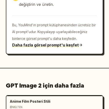
bandı yerleştirin. Üzerine küçük turuncu 
değiştirin ve üretin.
"PRICE" yazısını ve büyük beyaz 
89
fiyatını, ardından "元 / 套" ibaresini yazın. 
Altına, kalın Çince metin 
现在就堕落
 ve sağa 
Bu, YouMind'ın prompt kütüphanesinden ücretsiz bir
dönük bir ok içeren, ana hatları belirgin 
yuvarlak bir harekete geçirici mesaj butonu 
AI prompt'udur. Kopyalayıp uyarlayabileceğiniz
ekleyin.

binlerce görsel prompt'u daha keşfedin.
Daha fazla görsel prompt'u keşfet
Alt bilgi (Footer): İnce bir yatay çizgi 
ekleyin, ardından küçük Çince alt bilgi 
metni: "更多美味，打开常用平台搜索". Büyüteç 
simgeli ve "Burger N" yazan koyu renkli bir 
arama hapı ekleyin, ardından tam olarak 5 
platform rozeti/simgesi ekleyin: 抖音, 小红书, 
GPT Image 2 için daha fazla
美团, 大众点评 ve bir adet küçük turuncu yemek 
uygulaması tarzı simge. Tüm alt bilgi 
öğelerini küçük tutun ve alt kısma hizalayın.

Anime Film Posteri Stili
Görsel stil: Premium Çin yemek reklamı 
@MELTEN