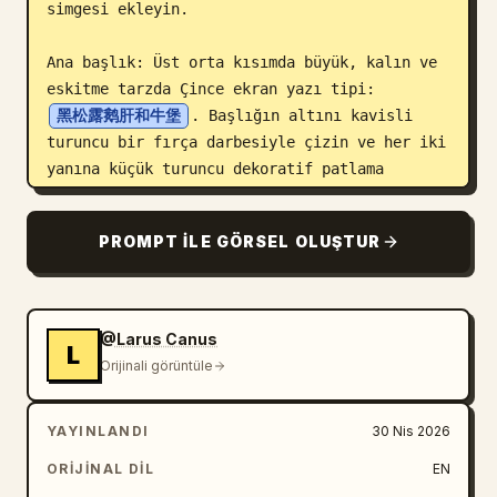
simgesi ekleyin.

Ana başlık: Üst orta kısımda büyük, kalın ve 
eskitme tarzda Çince ekran yazı tipi: 
黑松露鹅肝和牛堡
. Başlığın altını kavisli 
turuncu bir fırça darbesiyle çizin ve her iki 
yanına küçük turuncu dekoratif patlama 
işaretleri ekleyin. Başlığın altına "奢华堕
落，一口上头" (Lüks haz, ilk ısırıkta çarpıcı) 
PROMPT ILE GÖRSEL OLUŞTUR
alt başlığını ve iki küçük turuncu yıldız 
ekleyin.

Ana yemek konusu: Merkeze devasa, hiper-
@Larus Canus
L
gerçekçi bir siyah trüf mantarlı ve kaz 
Orijinali görüntüle
ciğerli wagyu burger yerleştirin. Siyah 
susamlı mat kömür karası bir ekmek, kalın ve 
YAYINLANDI
30 Nis 2026
parlak mühürlenmiş kaz ciğeri dilimleri, 
yoğun bir şekilde damlayan koyu trüf mantarı 
ORIJINAL DIL
EN
sosu, aşağı doğru uzayan erimiş sarı peynir, 