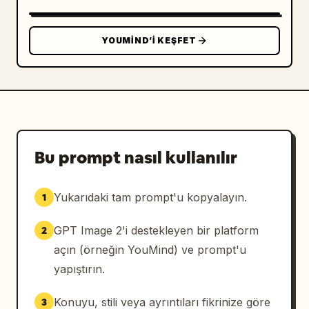
bifteği; 2) "法式鹅肝 / 双面焦脆" etiketli 
mühürlenmiş kaz ciğeri madalyonları; 3) "黑松
露酱 / 块菌含量≥12%" etiketli siyah trüf 
YOUMIND’I KEŞFET
mantarı sosu kasesi; 4) "布里欧修面包 / 黄油比例
18%" etiketli parlak brioche tarzı ekmek.

Sağ fayda paneli: Sağ tarafa "PRODUCT 
BENEFITS / 产品卖点" başlıklı, dikey, krem 
rengi yuvarlak bir kart ekleyin. İçine 
dairesel koyu simgeler ve Çince metinlerle 
Bu prompt nasıl kullanılır
tam olarak 4 adet alt alta fayda satırı 
ekleyin: 1) taç simgesi, "双奢食材 / 和牛 + 鹅
Yukarıdaki tam prompt'u kopyalayın.
1
肝"; 2) spatula veya bıçak simgesi, "现点现煎 
/ 出汁不压扁"; 3) peynir simgesi, "三重芝士 / 车
GPT Image 2'i destekleyen bir platform
2
达+马苏+帕森"; 4) paket servis kutusu simgesi, 
"手提单盒 / 不塌不湿".

açın (örneğin YouMind) ve prompt'u
yapıştırın.
Fiyat ve CTA: Alt orta kısma yakın bir yere 
koyu kahverengi kaba fırça darbeli bir fiyat 
Konuyu, stili veya ayrıntıları fikrinize göre
3