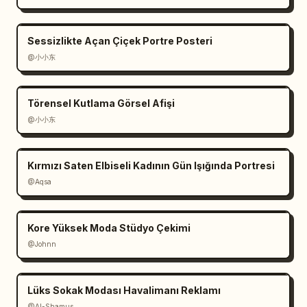
posteri, temiz grafik tasarımla harmanlanmış 
gerçekçi ürün fotoğrafçılığı, güçlü merkezi 
Sessizlikte Açan Çiçek Portre Posteri
ana yemek görseli, net tipografi, hafif kağıt 
@小小东
dokusu, zarif gölgeler, insan yok, listelenen 
içerikler, simgeler ve metinler dışında 
ekstra nesne yok.
Törensel Kutlama Görsel Afişi
@小小东
Kırmızı Saten Elbiseli Kadının Gün Işığında Portresi
@Aqsa
Kore Yüksek Moda Stüdyo Çekimi
@Johnn
Lüks Sokak Modası Havalimanı Reklamı
@Al-Shamus