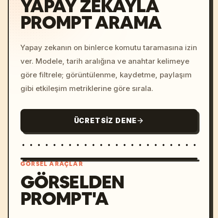
YAPAY ZEKAYLA
PROMPT ARAMA
Yapay zekanın on binlerce komutu taramasına izin
ver. Modele, tarih aralığına ve anahtar kelimeye
göre filtrele; görüntülenme, kaydetme, paylaşım
gibi etkileşim metriklerine göre sırala.
ÜCRETSIZ DENE
GÖRSEL ARAÇLAR
GÖRSELDEN
PROMPT'A
/imagine prompt: cinemati
c, cyberpunk sunset, neon