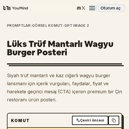
Oturum aç
YouMind
Genel Bakış
PROMPTLAR
›
GÖRSEL KOMUT
›
GPT IMAGE 2
Lüks Trüf Mantarlı Wagyu
Kullanım Senaryoları
Burger Posteri
Beceriler
Siyah trüf mantarlı ve kaz ciğerli wagyu burger
İstemler
lansmanı için içerik vurguları, faydalar, fiyat ve
harekete geçirici mesaj (CTA) içeren premium bir Çin
restoranı ürün posteri.
Fiyatlandırma
İndir
KOMUT
Çeviri öncesi