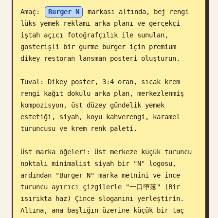
Amaç: 
Burger N
 markası altında, bej rengi 
Blog
lüks yemek reklamı arka planı ve gerçekçi 
iştah açıcı fotoğrafçılık ile sunulan, 
Güncellemeler
gösterişli bir gurme burger için premium 
dikey restoran lansman posteri oluşturun.

Tuval: Dikey poster, 3:4 oran, sıcak krem 
rengi kağıt dokulu arka plan, merkezlenmiş 
kompozisyon, üst düzey gündelik yemek 
estetiği, siyah, koyu kahverengi, karamel 
turuncusu ve krem renk paleti.

Üst marka öğeleri: Üst merkeze küçük turuncu 
noktalı minimalist siyah bir "N" logosu, 
ardından "Burger N" marka metnini ve ince 
turuncu ayırıcı çizgilerle "一口堕落" (Bir 
ısırıkta haz) Çince sloganını yerleştirin. 
Altına, ana başlığın üzerine küçük bir taç 