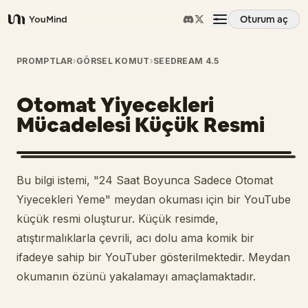
Oturum aç
YouMind
Genel Bakış
PROMPTLAR
›
GÖRSEL KOMUT
›
SEEDREAM 4.5
Otomat Yiyecekleri
Kullanım Senaryoları
Mücadelesi Küçük Resmi
Beceriler
Bu bilgi istemi, "24 Saat Boyunca Sadece Otomat
İstemler
Yiyecekleri Yeme" meydan okuması için bir YouTube
küçük resmi oluşturur. Küçük resimde,
atıştırmalıklarla çevrili, acı dolu ama komik bir
Fiyatlandırma
ifadeye sahip bir YouTuber gösterilmektedir. Meydan
okumanın özünü yakalamayı amaçlamaktadır.
İndir