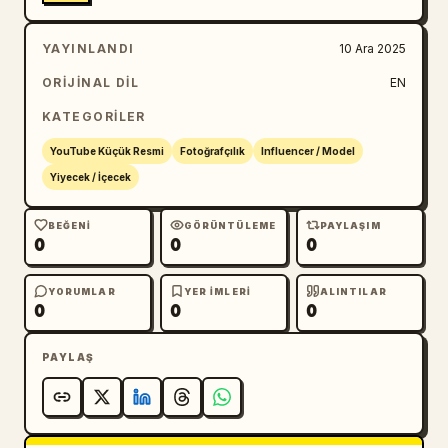
YAYINLANDI
10 Ara 2025
ORIJINAL DIL
EN
KATEGORILER
YouTube Küçük Resmi
Fotoğrafçılık
Influencer / Model
Yiyecek / İçecek
BEĞENI
GÖRÜNTÜLEME
PAYLAŞIM
0
0
0
YORUMLAR
YER IMLERI
ALINTILAR
0
0
0
PAYLAŞ