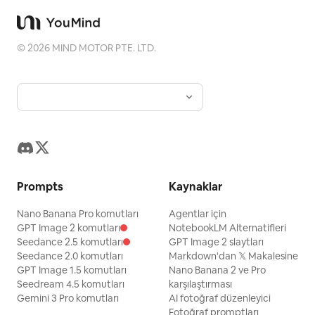
©
2026
MIND MOTOR PTE. LTD.
Prompts
Kaynaklar
Nano Banana Pro komutları
Agentlar için
GPT Image 2 komutları
NotebookLM Alternatifleri
Seedance 2.5 komutları
GPT Image 2 slaytları
Seedance 2.0 komutları
Markdown'dan 𝕏 Makalesine
GPT Image 1.5 komutları
Nano Banana 2 ve Pro
Seedream 4.5 komutları
karşılaştırması
Gemini 3 Pro komutları
AI fotoğraf düzenleyici
Fotoğraf promptları