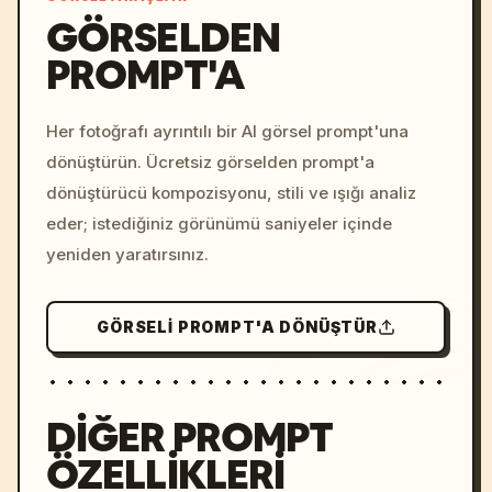
GÖRSELDEN
PROMPT'A
/imagine prompt: cinemati
c, cyberpunk sunset, neon
colors, 8k --v 6.0
Her fotoğrafı ayrıntılı bir AI görsel prompt'una
dönüştürün. Ücretsiz görselden prompt'a
dönüştürücü kompozisyonu, stili ve ışığı analiz
eder; istediğiniz görünümü saniyeler içinde
yeniden yaratırsınız.
GÖRSELI PROMPT'A DÖNÜŞTÜR
DIĞER PROMPT
ÖZELLIKLERI