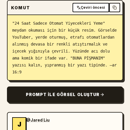
KOMUT
Çeviri öncesi
Blog
"24 Saat Sadece Otomat Yiyecekleri Yeme" 
Güncellemeler
meydan okuması için bir küçük resim. Görselde 
YouTuber, yerde oturmuş, etrafı otomatlardan 
alınmış devasa bir renkli atıştırmalık ve 
içecek yığınıyla çevrili. Yüzünde acı dolu 
ama komik bir ifade var. "BUNA PİŞMANIM" 
yazısı kalın, yıpranmış bir yazı tipinde. –ar 
16:9
PROMPT ILE GÖRSEL OLUŞTUR
@Jared Liu
J