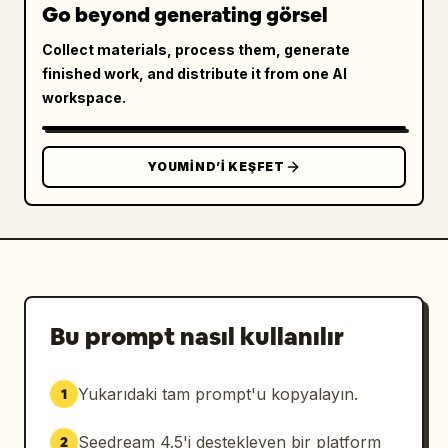
Go beyond generating görsel
Collect materials, process them, generate
finished work, and distribute it from one AI
workspace.
YOUMIND’I KEŞFET
Bu prompt nasıl kullanılır
Yukarıdaki tam prompt'u kopyalayın.
1
Seedream 4.5'i destekleyen bir platform
2