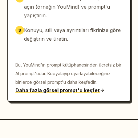
açın (örneğin YouMind) ve prompt'u
yapıştırın.
Konuyu, stili veya ayrıntıları fikrinize göre
3
değiştirin ve üretin.
Bu, YouMind'ın prompt kütüphanesinden ücretsiz bir
AI prompt'udur. Kopyalayıp uyarlayabileceğiniz
binlerce görsel prompt'u daha keşfedin.
Daha fazla görsel prompt'u keşfet