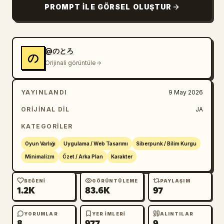
PROMPT ILE GÖRSEL OLUŞTUR
@のとろ
の
Orijinali görüntüle
YAYINLANDI
9 May 2026
ORIJINAL DIL
JA
KATEGORILER
Oyun Varlığı
Uygulama / Web Tasarımı
Siberpunk / Bilim Kurgu
Minimalizm
Özet / Arka Plan
Karakter
BEĞENI
GÖRÜNTÜLEME
PAYLAŞIM
1.2K
83.6K
97
YORUMLAR
YER IMLERI
ALINTILAR
8
977
9