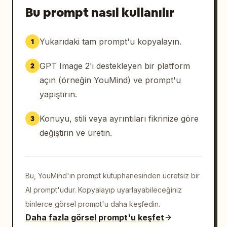
Bu prompt nasıl kullanılır
Yukarıdaki tam prompt'u kopyalayın.
1
GPT Image 2'i destekleyen bir platform
2
açın (örneğin YouMind) ve prompt'u
yapıştırın.
Konuyu, stili veya ayrıntıları fikrinize göre
3
değiştirin ve üretin.
Bu, YouMind'ın prompt kütüphanesinden ücretsiz bir
AI prompt'udur. Kopyalayıp uyarlayabileceğiniz
binlerce görsel prompt'u daha keşfedin.
Daha fazla görsel prompt'u keşfet