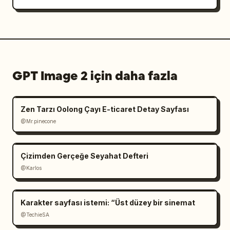
GPT Image 2 için daha fazla
Zen Tarzı Oolong Çayı E-ticaret Detay Sayfası
@Mr.pinecone
Çizimden Gerçeğe Seyahat Defteri
@Karlos
Karakter sayfası istemi: “Üst düzey bir sinemat
@TechieSA