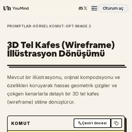
Oturum aç
YouMind
Genel Bakış
PROMPTLAR
›
GÖRSEL KOMUT
›
GPT IMAGE 2
3D Tel Kafes (Wireframe)
Kullanım Senaryoları
İllüstrasyon Dönüşümü
Beceriler
Mevcut bir illüstrasyonu, orijinal kompozisyonu ve
İstemler
özellikleri koruyarak hassas geometrik çizgiler ve
çokgen kenarlarla detaylı bir 3D tel kafes
(wireframe) stiline dönüştürür.
Fiyatlandırma
İndir
KOMUT
Çeviri öncesi