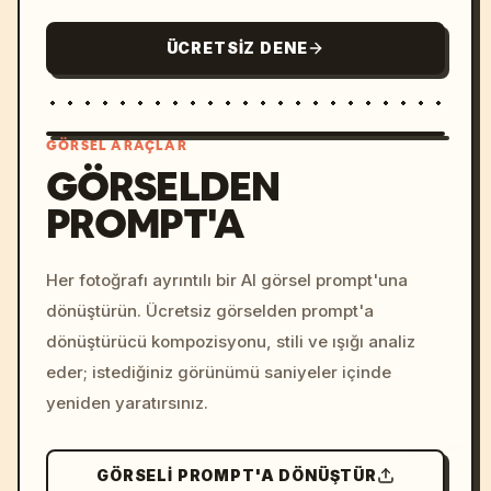
ÜCRETSIZ DENE
GÖRSEL ARAÇLAR
GÖRSELDEN
PROMPT'A
/imagine prompt: cinemati
c, cyberpunk sunset, neon
colors, 8k --v 6.0
Her fotoğrafı ayrıntılı bir AI görsel prompt'una
dönüştürün. Ücretsiz görselden prompt'a
dönüştürücü kompozisyonu, stili ve ışığı analiz
eder; istediğiniz görünümü saniyeler içinde
yeniden yaratırsınız.
GÖRSELI PROMPT'A DÖNÜŞTÜR