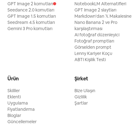
GPT Image 2 komutları
NotebookLM Alternatifleri
Seedance 2.0 komutları
GPT Image 2 slaytları
GPT Image 1.5 komutları
Markdown'dan 𝕏 Makalesine
Seedream 4.5 komutları
Nano Banana 2 ve Pro
Gemini 3 Pro komutları
karşılaştırması
AI fotoğraf düzenleyici
Fotoğraf promptları
Görselden prompt
Lenny Kariyer Koçu
ABTI Kişilik Testi
Ürün
Şirket
Skilller
Bize Ulaşın
Eklenti
Gizlilik
Uygulama
Şartlar
Fiyatlandırma
Bloglar
Güncellemeler