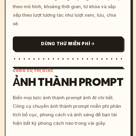
theo mô hình, khoảng thời gian, từ khóa và sắp
xếp theo lượt tương tác như lượt xem, lưu, chia
sẻ.
DÙNG THỬ MIỄN PHÍ
CÔNG CỤ THỊ GIÁC
ẢNH THÀNH PROMPT
/imagine prompt: cinemati
Biến mọi bức ảnh thành prompt ảnh AI chi tiết.
c, cyberpunk sunset, neon
Công cụ chuyển ảnh thành prompt miễn phí phân
colors, 8k --v 6.0
tích bố cục, phong cách và ánh sáng để bạn tái
hiện bất kỳ phong cách nào trong vài giây.