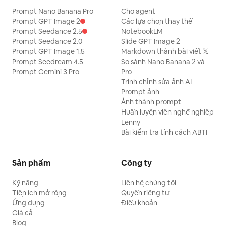
Prompt Nano Banana Pro
Cho agent
Prompt GPT Image 2
Các lựa chọn thay thế
Prompt Seedance 2.5
NotebookLM
Prompt Seedance 2.0
Slide GPT Image 2
Prompt GPT Image 1.5
Markdown thành bài viết 𝕏
Prompt Seedream 4.5
So sánh Nano Banana 2 và
Prompt Gemini 3 Pro
Pro
Trình chỉnh sửa ảnh AI
Prompt ảnh
Ảnh thành prompt
Huấn luyện viên nghề nghiệp
Lenny
Bài kiểm tra tính cách ABTI
Sản phẩm
Công ty
Kỹ năng
Liên hệ chúng tôi
Tiện ích mở rộng
Quyền riêng tư
Ứng dụng
Điều khoản
Giá cả
Blog