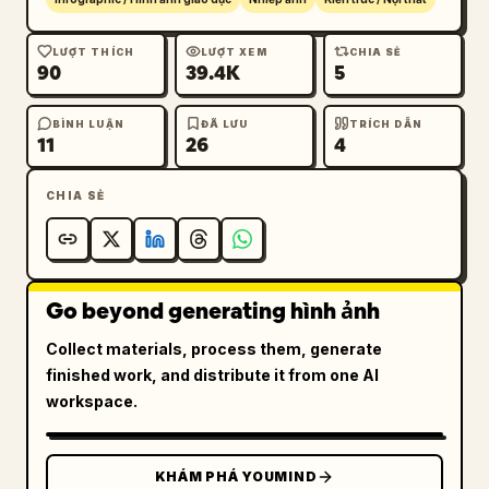
LƯỢT THÍCH
LƯỢT XEM
CHIA SẺ
90
39.4K
5
BÌNH LUẬN
ĐÃ LƯU
TRÍCH DẪN
11
26
4
CHIA SẺ
Go beyond generating hình ảnh
Collect materials, process them, generate
finished work, and distribute it from one AI
workspace.
KHÁM PHÁ YOUMIND