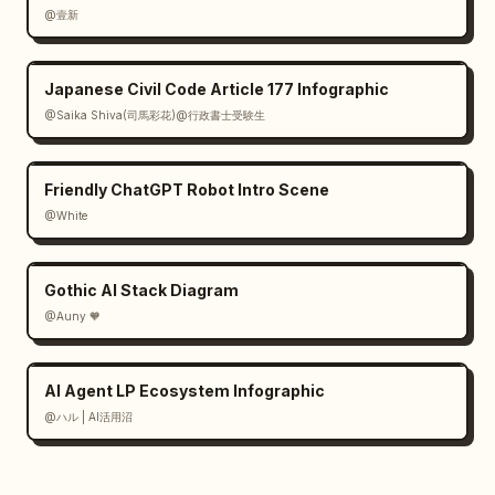
@壹新
Japanese Civil Code Article 177 Infographic
@Saika Shiva(司馬彩花)@行政書士受験生
Friendly ChatGPT Robot Intro Scene
@White
Gothic AI Stack Diagram
@Auny 🧡
AI Agent LP Ecosystem Infographic
@ハル | AI活用沼