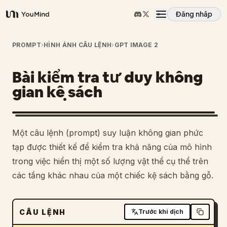
Đăng nhập
YouMind
Tổng quan
PROMPT
›
HÌNH ẢNH CÂU LỆNH
›
GPT IMAGE 2
Bài kiểm tra tư duy không
Các trường hợp sử dụng
gian kệ sách
Kỹ năng
Một câu lệnh (prompt) suy luận không gian phức
Lời nhắc
tạp được thiết kế để kiểm tra khả năng của mô hình
trong việc hiển thị một số lượng vật thể cụ thể trên
các tầng khác nhau của một chiếc kệ sách bằng gỗ.
Giá cả
Tải xuống
CÂU LỆNH
Trước khi dịch