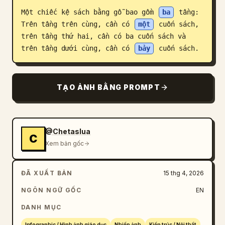
Một chiếc kệ sách bằng gỗ bao gồm 
ba
 tầng: 
Blog
Trên tầng trên cùng, cần có 
một
 cuốn sách, 
trên tầng thứ hai, cần có ba cuốn sách và 
Cập nhật
trên tầng dưới cùng, cần có 
bảy
 cuốn sách.
TẠO ẢNH BẰNG PROMPT
@Chetaslua
C
Xem bản gốc
ĐÃ XUẤT BẢN
15 thg 4, 2026
NGÔN NGỮ GỐC
EN
DANH MỤC
Infographic / Hình ảnh giáo dục
Nhiếp ảnh
Kiến trúc / Nội thất