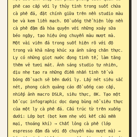
phê cao cấp với ly thủy tinh trong suốt chứa 
Blog
cà phê đá, đặt chính giữa trên nền studio màu 
be và kem liền mạch. Đồ uống thể hiện lớp nền 
Cập nhật
cà phê đậm đà hòa quyện với những xoáy sữa 
béo ngậy, tạo hiệu ứng chuyển màu mượt mà. 
Một vài viên đá trong suốt hiện rõ với độ 
trong và khả năng khúc xạ ánh sáng chân thực. 
Ly có những giọt nước đọng tinh tế, làm tăng 
thêm vẻ tươi mát. Ánh sáng studio tự nhiên, 
dịu nhẹ tạo ra những điểm nhấn tinh tế và 
bóng đổ sạch sẽ bên dưới ly. Lấy nét siêu sắc 
nét, phong cách quảng cáo đồ uống cao cấp, 
nhiếp ảnh macro DSLR, siêu thực, 8K. Tạo một 
bố cục infographic dọc dạng bùng nổ siêu thực 
của một ly cà phê đá. Cấu trúc từ trên xuống 
dưới: Lớp bọt (bọt kem nhẹ với kết cấu mềm 
mại, thoáng khí) → Chất lỏng cà phê (lớp 
espresso đậm đà với độ chuyển màu mượt mà) → 