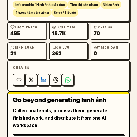
Infographic / Hình ảnh giáo dục
Tiếp thị sản phẩm
Nhiếp ảnh
Thực phẩm / Đồ uống
Sơ đồ / Biểu đồ
LƯỢT THÍCH
LƯỢT XEM
CHIA SẺ
495
18.7K
70
BÌNH LUẬN
ĐÃ LƯU
TRÍCH DẪN
21
362
0
CHIA SẺ
Go beyond generating hình ảnh
Collect materials, process them, generate
finished work, and distribute it from one AI
workspace.