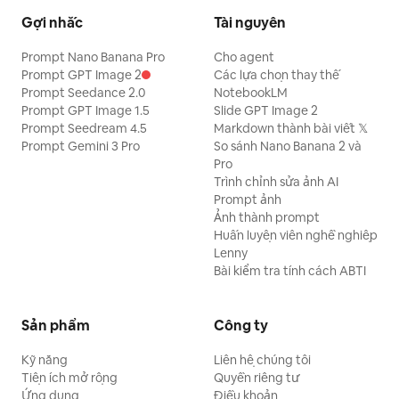
Gợi nhắc
Tài nguyên
Prompt Nano Banana Pro
Cho agent
Prompt GPT Image 2
Các lựa chọn thay thế
Prompt Seedance 2.0
NotebookLM
Prompt GPT Image 1.5
Slide GPT Image 2
Prompt Seedream 4.5
Markdown thành bài viết 𝕏
Prompt Gemini 3 Pro
So sánh Nano Banana 2 và
Pro
Trình chỉnh sửa ảnh AI
Prompt ảnh
Ảnh thành prompt
Huấn luyện viên nghề nghiệp
Lenny
Bài kiểm tra tính cách ABTI
Sản phẩm
Công ty
Kỹ năng
Liên hệ chúng tôi
Tiện ích mở rộng
Quyền riêng tư
Ứng dụng
Điều khoản