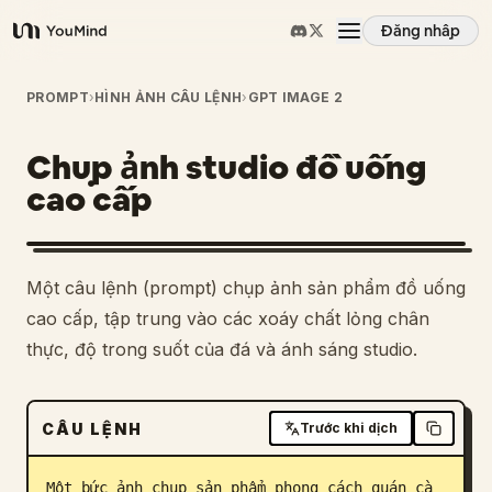
Đăng nhập
YouMind
Tổng quan
PROMPT
›
HÌNH ẢNH CÂU LỆNH
›
GPT IMAGE 2
Chụp ảnh studio đồ uống
Các trường hợp sử dụng
cao cấp
Kỹ năng
Một câu lệnh (prompt) chụp ảnh sản phẩm đồ uống
Lời nhắc
cao cấp, tập trung vào các xoáy chất lỏng chân
thực, độ trong suốt của đá và ánh sáng studio.
Giá cả
CÂU LỆNH
Trước khi dịch
Tải xuống
Một bức ảnh chụp sản phẩm phong cách quán cà 