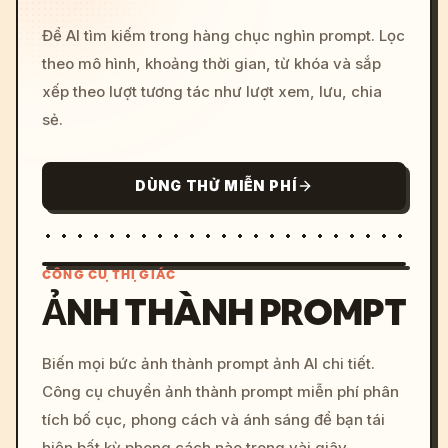
Để AI tìm kiếm trong hàng chục nghìn prompt. Lọc
theo mô hình, khoảng thời gian, từ khóa và sắp
xếp theo lượt tương tác như lượt xem, lưu, chia
sẻ.
DÙNG THỬ MIỄN PHÍ
CÔNG CỤ THỊ GIÁC
ẢNH THÀNH PROMPT
/imagine prompt: cinemati
Biến mọi bức ảnh thành prompt ảnh AI chi tiết.
c, cyberpunk sunset, neon
Công cụ chuyển ảnh thành prompt miễn phí phân
colors, 8k --v 6.0
tích bố cục, phong cách và ánh sáng để bạn tái
hiện bất kỳ phong cách nào trong vài giây.