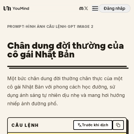
Đăng nhập
YouMind
Tổng quan
PROMPT
›
HÌNH ẢNH CÂU LỆNH
›
GPT IMAGE 2
Chân dung đời thường của
Các trường hợp sử dụng
cô gái Nhật Bản
Kỹ năng
Một bức chân dung đời thường chân thực của một
Lời nhắc
cô gái Nhật Bản với phong cách học đường, sử
dụng ánh sáng tự nhiên dịu nhẹ và mang hơi hướng
nhiếp ảnh đường phố.
Giá cả
Tải xuống
CÂU LỆNH
Trước khi dịch