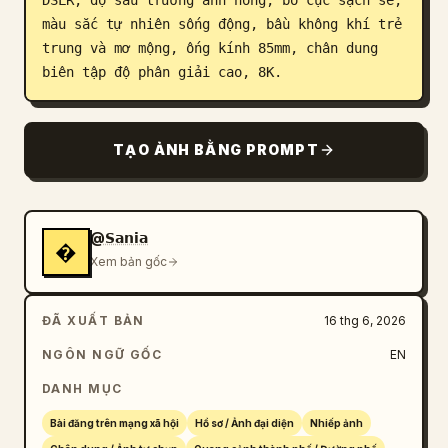
DSLR, độ sâu trường ảnh nông, bố cục sạch sẽ, 
màu sắc tự nhiên sống động, bầu không khí trẻ 
trung và mơ mộng, ống kính 85mm, chân dung 
biên tập độ phân giải cao, 8K.
TẠO ẢNH BẰNG PROMPT
@𝗦𝗮𝗻𝗶𝗮
�
Xem bản gốc
ĐÃ XUẤT BẢN
16 thg 6, 2026
NGÔN NGỮ GỐC
EN
DANH MỤC
Bài đăng trên mạng xã hội
Hồ sơ / Ảnh đại diện
Nhiếp ảnh