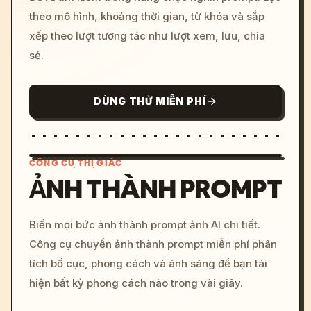
theo mô hình, khoảng thời gian, từ khóa và sắp
xếp theo lượt tương tác như lượt xem, lưu, chia
sẻ.
DÙNG THỬ MIỄN PHÍ
CÔNG CỤ THỊ GIÁC
ẢNH THÀNH PROMPT
/imagine prompt: cinemati
Biến mọi bức ảnh thành prompt ảnh AI chi tiết.
c, cyberpunk sunset, neon
Công cụ chuyển ảnh thành prompt miễn phí phân
colors, 8k --v 6.0
tích bố cục, phong cách và ánh sáng để bạn tái
hiện bất kỳ phong cách nào trong vài giây.