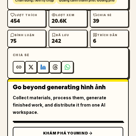
Chân dung / Ảnh tự chụp
Quang cảnh thành phố / Đường phố
LƯỢT THÍCH
LƯỢT XEM
CHIA SẺ
454
20.6K
39
BÌNH LUẬN
ĐÃ LƯU
TRÍCH DẪN
75
242
6
CHIA SẺ
Go beyond generating hình ảnh
Collect materials, process them, generate
finished work, and distribute it from one AI
workspace.
KHÁM PHÁ YOUMIND