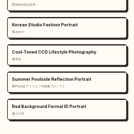
@Adam也叫吉米
Korean Studio Fashion Portrait
@Johnn
Cool-Toned CCD Lifestyle Photography
@李岳
Summer Poolside Reflection Portrait
@Prompt アトリエ｜AI画像プロンプト
Red Background Formal ID Portrait
@小小东