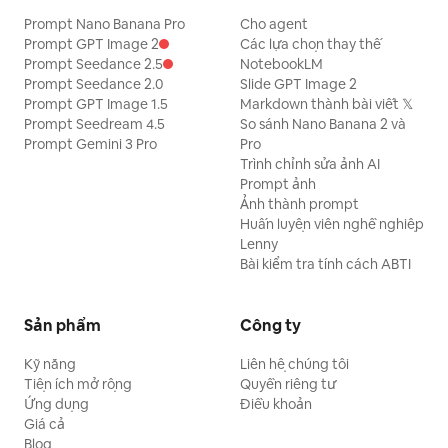
Prompt Nano Banana Pro
Cho agent
Prompt GPT Image 2
Các lựa chọn thay thế
Prompt Seedance 2.5
NotebookLM
Prompt Seedance 2.0
Slide GPT Image 2
Prompt GPT Image 1.5
Markdown thành bài viết 𝕏
Prompt Seedream 4.5
So sánh Nano Banana 2 và
Prompt Gemini 3 Pro
Pro
Trình chỉnh sửa ảnh AI
Prompt ảnh
Ảnh thành prompt
Huấn luyện viên nghề nghiệp
Lenny
Bài kiểm tra tính cách ABTI
Sản phẩm
Công ty
Kỹ năng
Liên hệ chúng tôi
Tiện ích mở rộng
Quyền riêng tư
Ứng dụng
Điều khoản
Giá cả
Blog