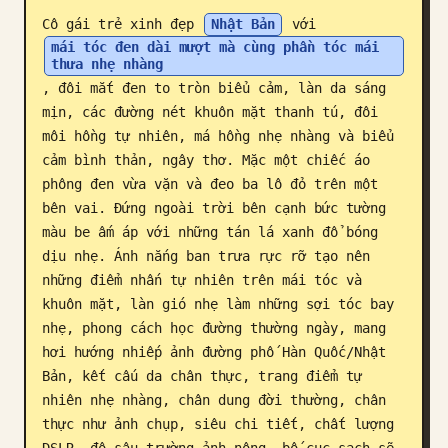
Cô gái trẻ xinh đẹp 
Nhật Bản
 với 
Blog
mái tóc đen dài mượt mà cùng phần tóc mái 
thưa nhẹ nhàng
, đôi mắt đen to tròn biểu cảm, làn da sáng 
Cập nhật
mịn, các đường nét khuôn mặt thanh tú, đôi 
môi hồng tự nhiên, má hồng nhẹ nhàng và biểu 
cảm bình thản, ngây thơ. Mặc một chiếc áo 
phông đen vừa vặn và đeo ba lô đỏ trên một 
bên vai. Đứng ngoài trời bên cạnh bức tường 
màu be ấm áp với những tán lá xanh đổ bóng 
dịu nhẹ. Ánh nắng ban trưa rực rỡ tạo nên 
những điểm nhấn tự nhiên trên mái tóc và 
khuôn mặt, làn gió nhẹ làm những sợi tóc bay 
nhẹ, phong cách học đường thường ngày, mang 
hơi hướng nhiếp ảnh đường phố Hàn Quốc/Nhật 
Bản, kết cấu da chân thực, trang điểm tự 
nhiên nhẹ nhàng, chân dung đời thường, chân 
thực như ảnh chụp, siêu chi tiết, chất lượng 