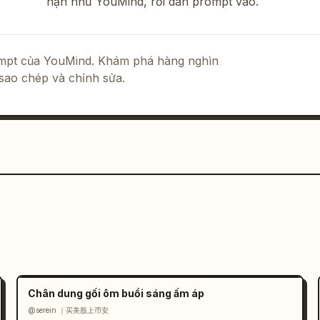
hạn như YouMind, rồi dán prompt vào.
rompt của YouMind. Khám phá hàng nghìn
sao chép và chỉnh sửa.
Chân dung gối ôm buổi sáng ấm áp
@serein ｜买美股上币安