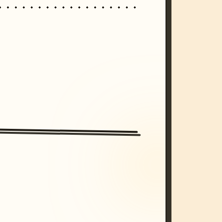
/imagine prompt: cinematic, cyberpunk s
unset, neon colors, 8k --v 6.0