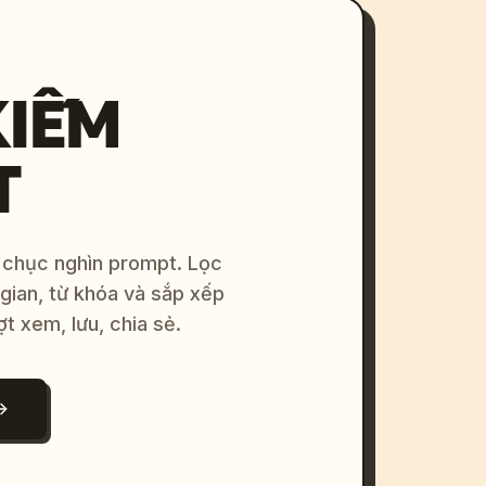
KIẾM
T
 chục nghìn prompt. Lọc
 gian, từ khóa và sắp xếp
ợt xem, lưu, chia sẻ.