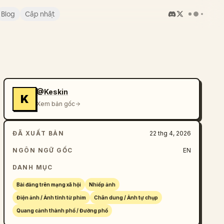
Blog
Cập nhật
@Keskin
K
Xem bản gốc
ĐÃ XUẤT BẢN
22 thg 4, 2026
NGÔN NGỮ GỐC
EN
DANH MỤC
Bài đăng trên mạng xã hội
Nhiếp ảnh
Điện ảnh / Ảnh tĩnh từ phim
Chân dung / Ảnh tự chụp
Quang cảnh thành phố / Đường phố