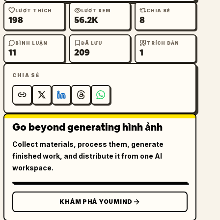
LƯỢT THÍCH
LƯỢT XEM
CHIA SẺ
198
56.2K
8
BÌNH LUẬN
ĐÃ LƯU
TRÍCH DẪN
11
209
1
CHIA SẺ
Go beyond generating hình ảnh
Collect materials, process them, generate
finished work, and distribute it from one AI
workspace.
KHÁM PHÁ YOUMIND