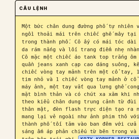
CÂU LỆNH
Một bức chân dung đường phố tự nhiên 
ngồi thoải mái trên chiếc ghế mây tại 
trong thành phố. Cô ấy có mái tóc dài
da rám nắng và lối trang điểm nhẹ nhàn
Cô mặc một chiếc áo tank top trắng ôm 
quần jeans xanh cạp cao dáng suông, kế
chiếc vòng tay mảnh trên một cổ tay, 1
tim nhỏ và 1 chiếc vòng tay mảnh ở cổ 
máy ảnh, một tay vắt qua lưng ghế cong
mặt bình thản và có chút xa xăm khi nh
theo kiểu chân dung trung cảnh từ đùi 
thân mật, đèn flash trực diện tạo ra n
mang lại vẻ ngoài như ảnh phim thô với
thành phố tối tăm vào ban đêm với cửa 
sáng ấm áp phản chiếu từ bên trong và 