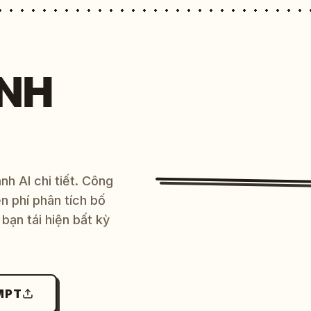
NH
h AI chi tiết. Công
 phí phân tích bố
bạn tái hiện bất kỳ
MPT