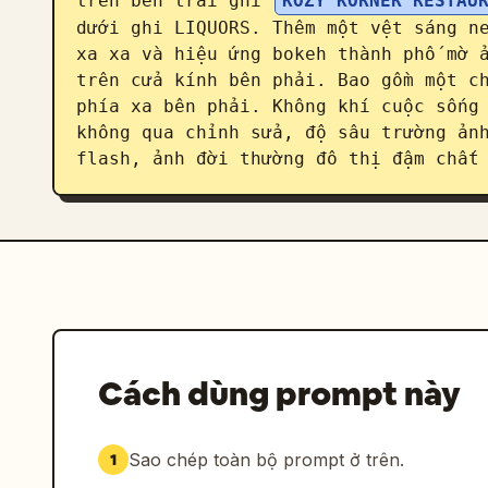
trên bên trái ghi 
KOZY KORNER RESTAU
dưới ghi LIQUORS. Thêm một vệt sáng ne
xa xa và hiệu ứng bokeh thành phố mờ ả
trên cửa kính bên phải. Bao gồm một ch
phía xa bên phải. Không khí cuộc sống 
không qua chỉnh sửa, độ sâu trường ảnh
flash, ảnh đời thường đô thị đậm chất
Cách dùng prompt này
Sao chép toàn bộ prompt ở trên.
1