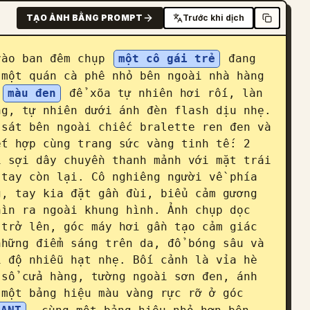
TẠO ẢNH BẰNG PROMPT
Trước khi dịch
vào ban đêm chụp 
một cô gái trẻ
 đang 
một quán cà phê nhỏ bên ngoài nhà hàng 
 
màu đen
 để xõa tự nhiên hơi rối, làn 
g, tự nhiên dưới ánh đèn flash dịu nhẹ. 
sát bên ngoài chiếc bralette ren đen và 
t hợp cùng trang sức vàng tinh tế: 2 
 sợi dây chuyền thanh mảnh với mặt trái 
tay còn lại. Cô nghiêng người về phía 
, tay kia đặt gần đùi, biểu cảm gương 
ìn ra ngoài khung hình. Ảnh chụp dọc 
trở lên, góc máy hơi gần tạo cảm giác 
hững điểm sáng trên da, đổ bóng sâu và 
 độ nhiễu hạt nhẹ. Bối cảnh là vỉa hè 
sổ cửa hàng, tường ngoài sơn đen, ánh 
một bảng hiệu màu vàng rực rỡ ở góc 