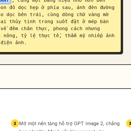
RANT
, cùng một bảng hiệu nhỏ hơn bên 
on đỏ dọc hẹp ở phía sau, ánh đèn đường 
o dọc bên trái, cùng dòng chữ vàng mờ 
ai thủy tinh trong suốt đặt ở mép bàn 
về đêm chân thực, phong cách nhưng 
 nông, tỷ lệ thực tế, thẩm mỹ nhiếp ảnh 
 điện ảnh.
Mở một nền tảng hỗ trợ GPT Image 2, chẳng
2