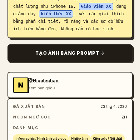
chất lượng như iPhone 16, 
Giáo viên XX
 đang 
Blog
giảng dạy 
kiến thức XX
, với các giải thích 
bằng phấn chi tiết, rõ ràng và các sơ đồ hữu 
Cập nhật
ích trên bảng đen, không cần có học sinh.
TẠO ẢNH BẰNG PROMPT
@Nicolechan
N
Xem bản gốc
ĐÃ XUẤT BẢN
23 thg 4, 2026
NGÔN NGỮ GỐC
ZH
DANH MỤC
Infographic / Hình ảnh giáo dục
Nhiếp ảnh
Kiến trúc / Nội thất