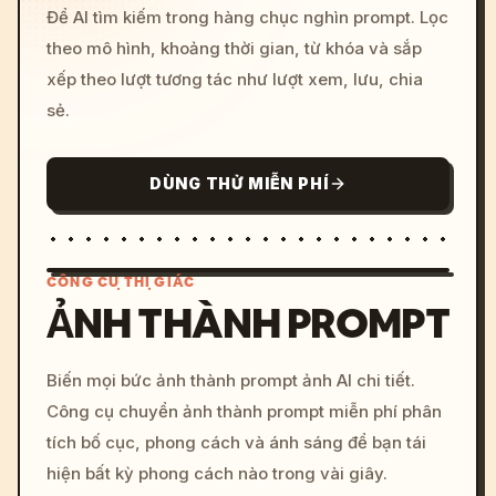
Để AI tìm kiếm trong hàng chục nghìn prompt. Lọc
theo mô hình, khoảng thời gian, từ khóa và sắp
xếp theo lượt tương tác như lượt xem, lưu, chia
sẻ.
DÙNG THỬ MIỄN PHÍ
CÔNG CỤ THỊ GIÁC
ẢNH THÀNH PROMPT
/imagine prompt: cinemati
Biến mọi bức ảnh thành prompt ảnh AI chi tiết.
c, cyberpunk sunset, neon
Công cụ chuyển ảnh thành prompt miễn phí phân
colors, 8k --v 6.0
tích bố cục, phong cách và ánh sáng để bạn tái
hiện bất kỳ phong cách nào trong vài giây.