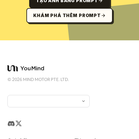
TẠO ẢNH BẰNG PROMPT
KHÁM PHÁ THÊM PROMPT
©
2026
MIND MOTOR PTE. LTD.