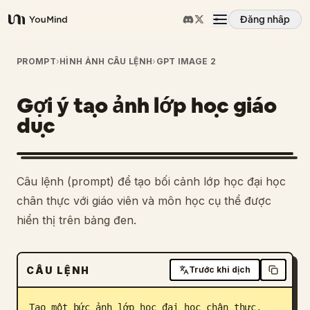
Đăng nhập
YouMind
Tổng quan
PROMPT
›
HÌNH ẢNH CÂU LỆNH
›
GPT IMAGE 2
Gợi ý tạo ảnh lớp học giáo
Các trường hợp sử dụng
dục
Kỹ năng
Câu lệnh (prompt) để tạo bối cảnh lớp học đại học
Lời nhắc
chân thực với giáo viên và môn học cụ thể được
hiển thị trên bảng đen.
Giá cả
CÂU LỆNH
Trước khi dịch
Tải xuống
Tạo một bức ảnh lớp học đại học chân thực, 