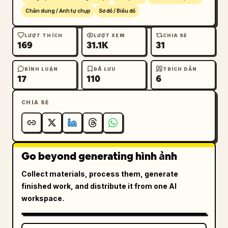
Chân dung / Ảnh tự chụp
Sơ đồ / Biểu đồ
LƯỢT THÍCH
LƯỢT XEM
CHIA SẺ
169
31.1K
31
BÌNH LUẬN
ĐÃ LƯU
TRÍCH DẪN
17
110
6
CHIA SẺ
Go beyond generating hình ảnh
Collect materials, process them, generate
finished work, and distribute it from one AI
workspace.