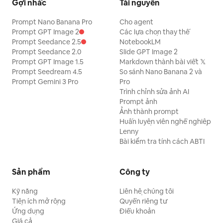
Gợi nhắc
Tài nguyên
Prompt Nano Banana Pro
Cho agent
Prompt GPT Image 2
Các lựa chọn thay thế
Prompt Seedance 2.5
NotebookLM
Prompt Seedance 2.0
Slide GPT Image 2
Prompt GPT Image 1.5
Markdown thành bài viết 𝕏
Prompt Seedream 4.5
So sánh Nano Banana 2 và
Prompt Gemini 3 Pro
Pro
Trình chỉnh sửa ảnh AI
Prompt ảnh
Ảnh thành prompt
Huấn luyện viên nghề nghiệp
Lenny
Bài kiểm tra tính cách ABTI
Sản phẩm
Công ty
Kỹ năng
Liên hệ chúng tôi
Tiện ích mở rộng
Quyền riêng tư
Ứng dụng
Điều khoản
Giá cả