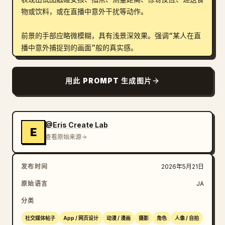
物或饮料，或在直播中意外干扰等动作。

前景的手部应略微模糊，具有浅景深效果。强调“某人在直
播中意外捕捉到的画面”般的真实感。

不要做成电影海报风格。无需过度的电影化制作。不要过于
用此 PROMPT 生成图片
完美的构图。不要有夸张的发光效果。避免 AI 特有的光
泽渲染。不要堆砌过多信息。

直播 UI 应包含评论区、同时在线人数、LIVE 显示、点
@Eris Create Lab
E
赞、礼物通知等。评论区应有充满怀疑的真实反应。

查看原始来源
自然地统一光影。匹配背景和角色的环境光，如自然光、路
发布时间
2026年5月21日
灯、便利店灯光、显示器光等。

原始语言
JA
添加类似智能手机拍摄的质感。轻微的 HDR 处理、细微的
分类
传感器噪点、轻微的 JPEG 压缩感、自然的曝光、弱色
差、轻微的镜头光晕、类似自动对焦的氛围、轻微的相机抖
社交媒体帖子
App / 网页设计
动漫 / 漫画
摄影
角色
人像 / 自拍