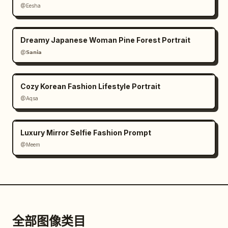
@Eesha
Dreamy Japanese Woman Pine Forest Portrait
@𝗦𝗮𝗻𝗶𝗮
Cozy Korean Fashion Lifestyle Portrait
@Aqsa
Luxury Mirror Selfie Fashion Prompt
@Meem
全部图像类目