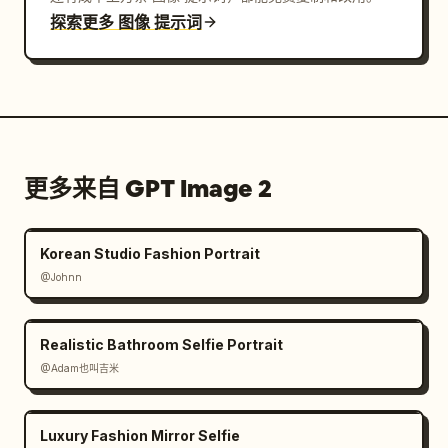
探索更多 图像 提示词
更多来自 GPT Image 2
Korean Studio Fashion Portrait
@Johnn
Realistic Bathroom Selfie Portrait
@Adam也叫吉米
Luxury Fashion Mirror Selfie