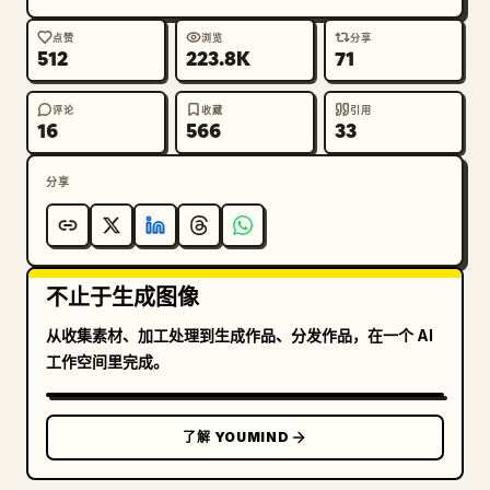
动以及手持拍摄特有的不稳定性。强调“SNS 上发布的神秘
目击直播截图”那种偶然感，而非完美的作品。
点赞
浏览
分享
512
223.8K
71
评论
收藏
引用
16
566
33
分享
不止于生成图像
从收集素材、加工处理到生成作品、分发作品，在一个 AI
工作空间里完成。
了解 YOUMIND