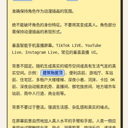
博客
准确保持角色作为动漫插画的氛围。

绝不能破坏角色的身份特征。不要将其变成真人。角色部分
更新
需保持动漫插画的表现形式。

垂直智能手机直播屏幕。TikTok LIVE、YouTube 
Live、Instagram Live，常见的垂直直播 UI。

背景不固定。随机生成真实的城市空间或具有生活气息的真
实空间。示例：
建筑物屋顶
、便利店前、游戏厅、车站
前、住宅区、多租户大楼楼梯、深夜小巷、河床、卡拉 OK 
前、深夜自动贩卖机旁、直播间、御宅族房间、地方城市车
站前、雨中人行道、商业街等。

背景不要过于整洁。强调生活感、杂乱感和真实的噪点。

在屏幕前景自然地加入真人水平的手臂和手部。人类一侧应
表现出试图触碰女孩、指点、测量距离、惊讶反应、递送食