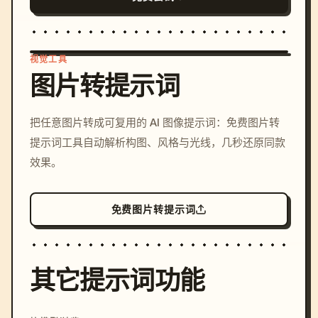
视觉工具
图片转提示词
/imagine prompt: cinemati
把任意图片转成可复用的 AI 图像提示词：免费图片转
c, cyberpunk sunset, neon
提示词工具自动解析构图、风格与光线，几秒还原同款
colors, 8k --v 6.0
效果。
免费图片转提示词
其它提示词功能