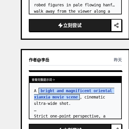
robed figures in pale flowing hanfu 
walk away from the viewer along a 
glossy white-jade bridge toward an 
enormous ornate palace gate rising 
立刻尝试
from a mirror-still l…
作者
@
李岳
昨天
查看完整提示词
A 
bright and magnificent oriental 
xianxia movie scene
, cinematic 
ultra-wide shot.

Strict one-point perspective, a 
grand heavenly staircase paved with 
light golden jade, passing through 