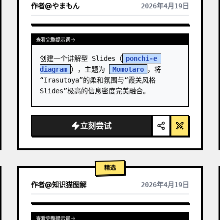
作者
@
やまもん
2026年4月19日
查看其它模型的结果
查看完整提示词
创建一个讲解型 Slides（
ponchi-e 
diagram
），主题为 
Momotaro
，将
“Irasutoya”的柔和氛围与“霞关风格 
Slides”极高的信息密度完美融合。
立刻尝试
精选
作者
@
知识猫图解
2026年4月19日
查看完整提示词