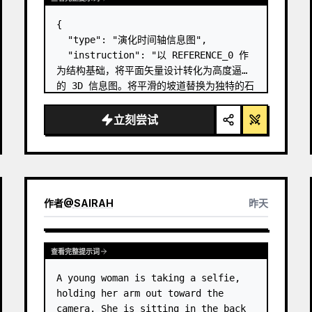
{

  "type": "演化时间轴信息图",

  "instruction": "以 REFERENCE_0 作
为结构基础，将平面矢量设计转化为高度逼真
的 3D 信息图。将平滑的坡道替换为独特的石
阶，并将所有生物升级为照片级真实的 3D 模
型。",

立刻尝试
  "style": {

    "background": "
复古纹理羊皮纸
",

    "staircase": "{argument 
name=\"staircas…
作者
@
SAIRAH
昨天
查看完整提示词
A young woman is taking a selfie, 
holding her arm out toward the 
camera. She is sitting in the back 