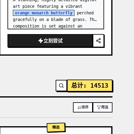
art piece featuring a vibrant 
orange monarch butterfly
 perched 
gracefully on a blade of grass. The 
composition is set against an 
intricate, shimmering background 
composed of mosa…
立刻尝试
总计
:
14513
排序
筛选
精选