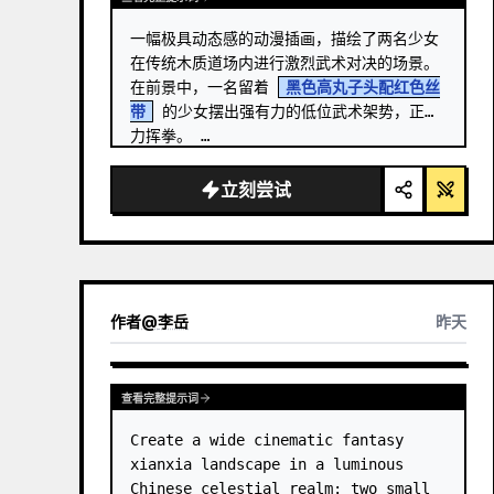
一幅极具动态感的动漫插画，描绘了两名少女
在传统木质道场内进行激烈武术对决的场景。
在前景中，一名留着 
黑色高丸子头配红色丝
带
 的少女摆出强有力的低位武术架势，正奋
力挥拳。 …
立刻尝试
作者
@
李岳
昨天
查看完整提示词
Create a wide cinematic fantasy 
xianxia landscape in a luminous 
Chinese celestial realm: two small 