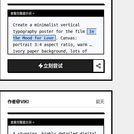
查看完整提示词
Create a minimalist vertical 
typography poster for the film 
In 
the Mood for Love
. Canvas: 
portrait 3:4 aspect ratio, warm 
ivory paper background, lots of 
negative space, centered 
composition. …
立刻尝试
作者
@
VIKI
前天
查看完整提示词
A stunning, highly detailed digital 