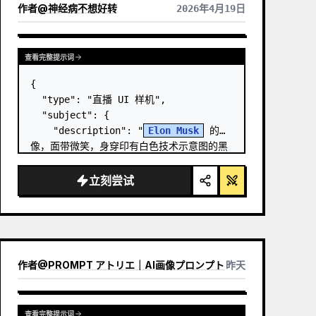
作者
@
神经病不想好转
2026年4月19日
查看完整提示词
{

  "type": "直播 UI 样机",

  "subject": {

    "description": "
Elon Musk
 的肖
像，面带微笑，身穿印有白色技术示意图的黑
色 T 恤",

    "background": "左侧显示带有 
立刻尝试
'
SPACEX
' 文字的屏幕，右侧显示红色的 
'{argument name=\…
作者
@
PROMPT アトリエ｜AI画像プロンプト
昨天
查看完整提示词