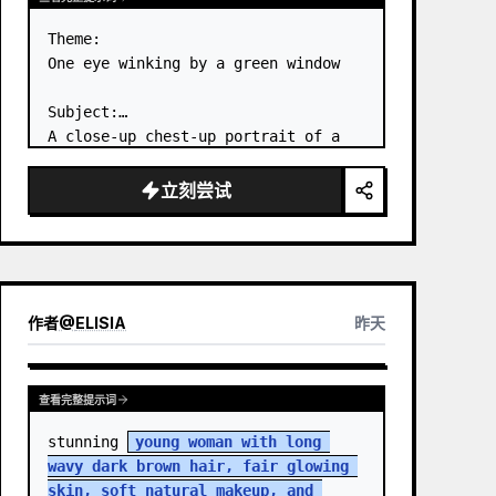
Theme:

One eye winking by a green window

Subject:

A close-up chest-up portrait of a 
young woman wearing a 
white lace-
trimmed dress
 leaning her cheek on 
立刻尝试
one hand and smiling with one eye 
closed at a wooden table in a 
{argum…
作者
@
ELISIA
昨天
查看完整提示词
stunning 
young woman with long 
wavy dark brown hair, fair glowing 
skin, soft natural makeup, and 