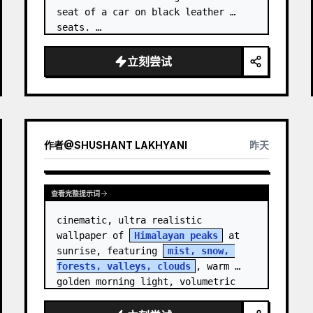
seat of a car on black leather 
seats. …
立刻尝试
作者
@
SHUSHANT LAKHYANI
昨天
查看完整提示词
cinematic, ultra realistic 
wallpaper of 
Himalayan peaks
 at 
sunrise, featuring 
mist, snow, 
forests, valleys, clouds
, warm 
golden morning light, volumetric 
sun rays, dramatic…