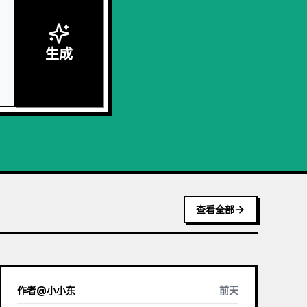
生成
查看全部
作者
@
小小东
前天