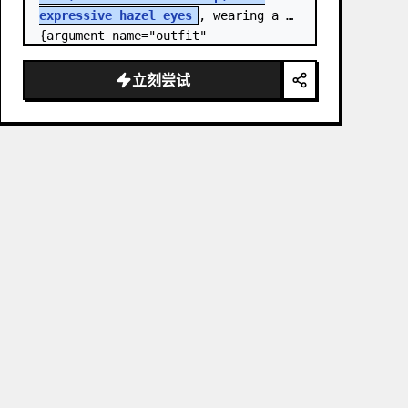
expressive hazel eyes
, wearing a 
{argument name="outfit" 
default="stylish monochrome deep 
red streetwear outfit consisting of 
立刻尝试
a…