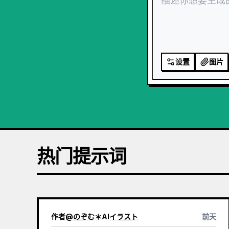
设置
图片
热门提示词
作者
@
のぞむ＊AIイラスト
前天