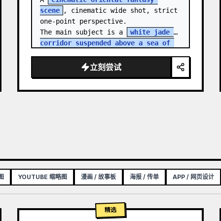
scene
, cinematic wide shot, strict 
one-point perspective.

The main subject is a 
white jade 
corridor suspended above a sea of 
clouds
, sharply contract…
立刻尝试
图
YOUTUBE 缩略图
漫画 / 故事板
海报 / 传单
APP / 网页设计
精选