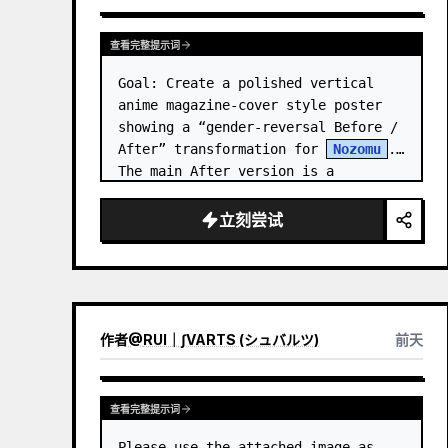
查看完整提示词
Goal: Create a polished vertical 
anime magazine-cover style poster 
showing a “gender-reversal Before / 
After” transformation for 
Nozomu
. 
The main After version is a 
beautiful, cool, androgynous anime 
boy who preserves…
立刻尝试
作者
@
RUI｜∫VARTS (シュバルツ)
前天
查看完整提示词
Please use the attached image as 