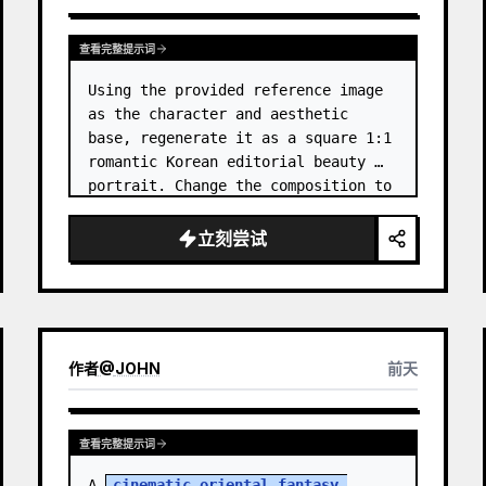
查看完整提示词
Using the provided reference image 
as the character and aesthetic 
base, regenerate it as a square 1:1 
romantic Korean editorial beauty 
portrait. Change the composition to 
a softer side-profile close-up with 
the subject facing right, eyes 
立刻尝试
closed, gently smellin…
作者
@
JOHN
前天
查看完整提示词
A 
cinematic oriental fantasy 