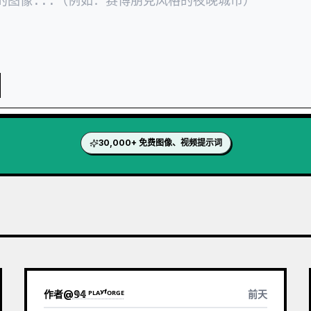
30,000+ 免费图像、视频提示词
作者
@
𝟡𝟜 ᴾᴸᴬʸᶠᴼᴿᴳᴱ
前天