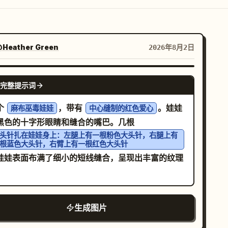
Heather Green
2026年8月2日
NANO BANANA PRO
完整提示词
个
，带有
。娃娃
麻布巫毒娃娃
中心缝制的红色爱心
黑色的十字形眼睛和缝合的嘴巴。几根
头针扎在娃娃身上：左腿上有一根粉色大头针，右腿上有
根蓝色大头针，右臂上有一根红色大头针
娃娃表面布满了细小的短线缝合，呈现出丰富的纹理
。
生成图片