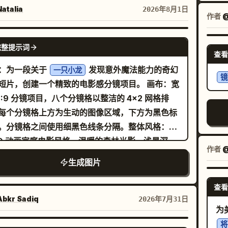
4 视角形象；随后展示正面、侧面、背面及俯视辅助
atalia
2026年8月1日
作者
；通过人体坐姿与办公桌的比例关系展示尺寸，不
具体的适用身高范围；以轮廓线标注头枕、靠背、
GPT IMAGE 2
完整提示词
、座垫、腰部支撑及椅脚，不提供内部爆炸结构；
查看
办公、阅读及小憩场景；证据部分仅展示用户提供
：为一段关于
发现意外魔法能力的奇幻
一只小龙
镜
构描述与来源，缺失项标注为“待确认信息”；参数
短片，创建一个精致的电影感分镜项目。 画布：宽
包含完整的椅子尺寸、座高范围、承重能力、材质
16:9 分镜项目，八个分镜格以整洁的 4x2 网格排
节项，未知数值不进行猜测；包装部分展示椅身、
每个分镜格上方为生动的图像区域，下方为黑色标
认配件、安装说明及保养信息，缺失配件标注为
。分镜格之间使用细黑色线条分隔。整体风格：高
确认信息”；最后以结构确认总结及“查看尺寸与安
3D 动画家庭电影风格，温暖的森林光影，浅景深，
作者
@
明”提示结尾。所有参数单位、尺寸线及信息卡片
表现力的角色表演，发光的粒子，繁茂的花朵、苔
生成图片
完整填写。严禁包含虚构的人体工学认证、承重数
和柔和的金色阳光。 主体细节：主角是一只可
调节等级、健康改善效果、专利或测试结果。
小橙色幼龙，有着奶油色的肚子、大大的绿眼睛、
查看
的角、小蝙蝠翅膀、圆润的吻部、柔软的鳞片以及
bkr Sadiq
2026年7月31日
为
般的比例。故事发生在一个充满花朵、长满苔藓的
将
、萤火虫般的闪光和友好动物的魔法林间空地。幼