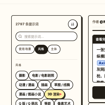
作者
@M
2797 条提示词
最新
查看
使用场景
风格
主体
一张
纵横
Axi
风格
灰网
摄影
电影 / 电影剧照
枕、
致性
动漫 / 漫画
插画
草图 / 线稿
代办
漫画 / 图画小说
3D 渲染
纸
晰的
Q 版 / Q 萌风
等距
像素艺术