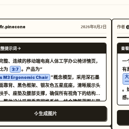
r.pinecone
作者
@
2026年8月2日
NANO BANANA PRO
完整提示词
查看
完整、连续的移动端电商人体工学办公椅详情页，
一
比为
。产品为“
有
3:7
大
”概念模型，采用深石墨
s M3 Ergonomic Chair
一
面靠背、黑色框架、银灰色五星底座，清晰展示头
。
扶手、座垫及腰部支撑，确保所有视角下的结构一
感
。整体设计采用垂直网格系统，结合建筑蓝图与现
公空间风格，使用
生成图片
进行标注，搭配清
白色、石墨灰、钢蓝色及微妙的橙色
窄体无衬线字体和等宽参数字体。首屏展示产品