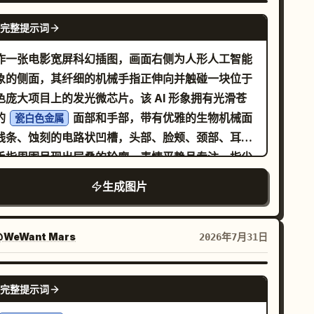
板手、运动员、户外玩家）。人物动作应自然，且产
GPT IMAGE 2
完整提示词
与人物之间必须存在真实的物理空间关系。[巨型文
透视] 主标题必须作为核心视觉骨架，使用超大号粗
作一张电影宽屏科幻插图，画面右侧为人形人工智能
无衬线字体，占据主要空间。文字不应仅仅是标题，
象的侧面，其纤细的机械手指正伸向并触碰一块位于
应成为场景的物理结构（例如：背景墙、地面轨道、
色庞大项目上的发光微芯片。该 AI 形象拥有光滑苍
路、坡道、运动轨迹或未来感装置）。人物和产品必
的
面部和手部，带有优雅的生物机械面
瓷白色金属
置于这些巨型文字空间内，形成真实的景深、遮挡、
线条、蚀刻的电路状凹槽，头部、脸颊、颈部、耳朵
触阴影和透视关系。[正式海报信息系统] 画面需要完
手指周围呈现出层叠的轮廓，表情平静且专注。指尖
的品牌广告信息层级。顶部：添加品牌名称及小字
中央处理器接触，产生明亮温暖的
耀斑和微
金橙色
生成图片
EW RELEASE / PRODUCT CAMPAIGN”。侧边：
的镜头光晕。背景是填满画面左侧和中央的密集主板
加垂直小字、系列编号、产品编号或活动 ID。产品附
观，中心偏左处有一块方形微芯片，无数铜质线路向
：添加 3-5 个功能标签。底部：正式的广告信息栏，
辐射，布满微小组件，许多红橙色 LED 点散布在项
WeWant Mars
2026年7月31日
含产品名称、口号、发布日期、参数、制作人员名
上，如同神经网络一般。采用深青色、黑色和枪灰色
、细线分割符及装饰性条形码。排版应精致并符合品
，辅以温暖的火花和光效，具备高细节 3D 渲染质
NANO BANANA PRO
规范。[视觉质感] 锐利、商业摄影品质、真实的材
完整提示词
、浅景深、来自芯片的戏剧性侧光、微妙的体积雾气
、准确的透视、清晰的产品、自然的人物、统一的布