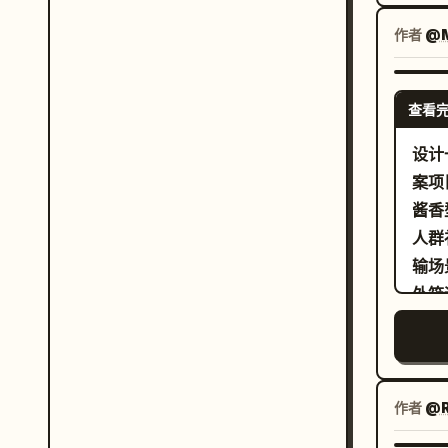
章，
持相同且
真的
作者
杯、
@M
时刻
信息
强了
馨的
查看
深、
风格
图、
级 
设计
节、
量纹
案项
转换
华动画
酱香
低质
人群
肢体
输场
构图
外箱
伪影
“古
序，
牌表
传统
作者
@R
心概