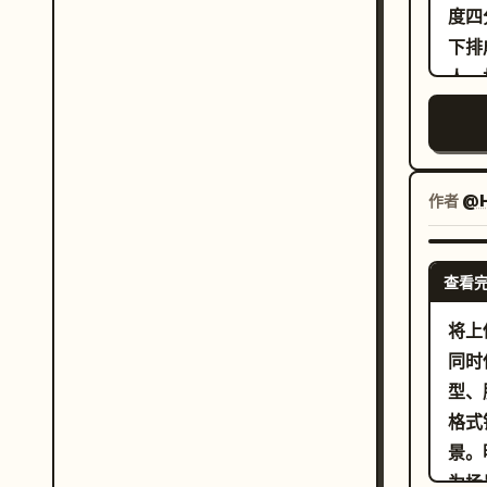
度四
shy 
下排
cu
人。
蓝鸟在
色发
题：“
撑塔
smok
器光环和全
prep
机甲
作者
@H
龙面
1)
正准备打
型的
(10–
查看
利的
Inst
标记
将上
ex
白三
同时
侧视图
器、
型、
“7. 
部单
格式
amaz
黑及
景。
wh
明的
为场景的核心
围有