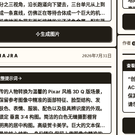
地
网
分之三视角，沿长跑道向下望去，三台单元从上到
while a bird tilts its head, watching
亮
成一条直线，仿佛正在等待合体成一个巨大的机器
riously.” 图像：幼龙羞涩地抓着头，一只可爱的小
笑
机库地面为带有面板接缝的光泽浅色金属，配有蓝
附近的树枝上好奇地歪着头观察。 Panel 5 标
穿
光引导条、嵌入式轨道以及左右两侧高大的机械支
5. (8–10s) The Sneeze”，副标题：“The
生成图片
微
。在每个单元周围添加电蓝色能量弧、发光的推进
e tickles its nose. It builds up… and
感
作者
@
息光晕效果。 主体细节：包含 3 台独立的
ares for the biggest sneeze ever!” 图像：幼
她
单元，每台单元下方或附近都有清晰的地面标签：
 A J R A
2026年7月31日
部的极度特写，双眼圆睁，鼻孔周围有烟雾缭绕，
微
 顶部单元标记为“UNIT 03 SHADOW”，是一台流线
查看
出一个史上最大的喷嚏。 Panel 6 标题：“6.
个
白、黑、蓝三色翼状隐形无人机机甲，带有八个锋
GPT IMAGE 2
12s) Magical Surprise”，副标题：“It sneezes!
由
完整提示词
“
放射状机翼/鳍片组件和尖锐的机头；2) 中间单元
ead of fire, a HUGE burst of rainbow flames
和
A
为“UNIT 02 BULLDOG”，是一台厚重的黑、灰、
传的人物转换为温馨的 Pixar 风格 3D Q 版场景，
plodes out!” 图像：幼龙喷出巨大闪耀彩虹火焰的
外
保
色坦克式装甲机甲，带有履带、笨重的矩形肩部武
保留参考图像中精准的面部特征、脸型结构、发
，色彩明亮饱和，火星四溅。 Panel 7 标题：
下
向外抬起的巨大铰接式机械臂以及中央炮管；3) 底
肤色、表情、服装、配色以及极具辨识度的外观。
(12–14s) Wonder”，副标题：“Animals stare in
B
元标记为“UNIT 01 RAIJIN”，是最大的红、白、
锁定 垂直 3:4 构图。简洁的白色无缝摄影棚背
ement as the rainbow flames light up the
星
枪灰色喷气式机甲，带有双圆柱形引擎舱、棱角分
明亮的居中构图。高级贺卡美学。巨大的文本保持
ole forest.” 图像：以幼龙为中心的广角镜头，周
合
红色翼甲、长长的深色驾驶舱机头以及蓝色推进器
结构。 身份锁定 保留上传图像中精准的
 5 只清晰可见的森林动物正惊叹地注视着：一只兔