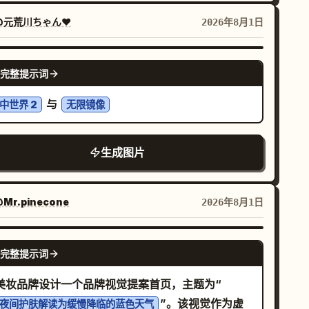
@元荒川ちゃん❤
2026年8月1日
NANO BANANA PRO
完整提示词
与
中世界 2
无限镜像
生成图片
Mr.pinecone
2026年8月1日
GPT IMAGE 2
完整提示词
美妆品牌设计一个品牌视觉提案首页，主题为“
”。该视觉作为虚
夜间护肤解读为缓慢降临的蓝色天气