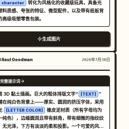
未来主义氛围；构图上，机器人占据右侧三分之一，
转化为风格化的收藏级玩具，具备光
character
。适用于手机、数码装备、运动鞋、摩托车、运动品
路在左侧三分之二处延展。格式为
塑料质感、夸张的特征、微型配件，以及带有纸板背
及活动等场景。[避免] 拼贴画、真实品牌 Logo、廉
，超高细节，聚焦于指尖与芯片，
6:9 电影宽屏横幅
的高级吸塑零售包装。
电商感、通用的素材图、杂乱的背景、卡通感、产品
文字，无 Logo，无水印。
寸过小或扁平化的标题。
生成图片
Saul Goodman
2026年7月30日
GPT IMAGE 2
完整提示词
简 3D 黏土插画。巨大的粗体排版文字“
”
[TEXT]
铺在纯白色背景上——厚实、圆润的挤压字体，采用
光
橡皮泥材质（所有字母均为
[LETTER COLOR]
一纯色），边缘圆润且带有斜角，带有细微的指纹纹
，无光泽，下方有淡淡的柔和投影。一个可爱的风格