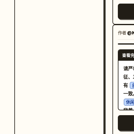
光芒
面部
子、
单元在远处
体身份
火焰在树木间划
来派
建一
Hap
SHA
在巨
with
作者
@K
“U
its
GO
称可
持“
张嘴
UNI
查看
rel
小小
RAI
mu
视觉
。 视觉风格：超精细硬表面机甲设计，电影级日本机器
请严
”。
力，
人动
征、
色 
影，
贴花
有
你角
制作水
LE
一致
per
必须
act
的白
休闲
enc
简洁
晰对
boo
背着
hea
分镜
外无
元素
mot
山、
”。