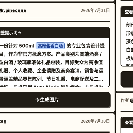
营造出一种奇幻的旅程效果。草图线条逐渐融入逼
可辨识的面部特征。 装饰 包含可爱的咖啡
滑
纹理，实现从绘画到现实的完美过渡。温暖的黄金
拉花、小植物、郁金香、一只橘色小猫、带有积极
r.pinecone
2026年7月31日
查看
品
阳光照亮了木质桌面，投下柔和的电影级阴影，增
的木制标牌、柔软的心形图案、精致的涂鸦以及温
字
创
深度感和真实感。照片级真实的笔记本纹理、浅景
装饰元素。保持场景平衡、整洁且不杂乱。 光影与
GPT IMAGE 2
体
完整提示词
形
超精细混合媒介艺术、创意视觉错觉、电影级构
 柔和的自然摄影棚光效。温暖的柔和色调配色。高
而
深
旅行灵感氛围、杰作级质量、超写实渲染、非凡细
Pixar 风格 3D 角色设计。富有表现力的面部。高质
一份针对 500ml
的专业包装设计提
高端酱香白酒
道
白
8K 分辨率、专业概念艺术、从草图到现实的无缝
理。温馨的早晨氛围。极简而充满活力的构图。奢
目，作为非官方概念方案。产品类别为高端酒类 /
须
板
。比例 4:5
电影美学。超细节 8K 渲染。 负面提示词 避免
型白酒 / 玻璃瓶液体礼品包装，目标受众为高净值
接
和
量、模糊细节、面部扭曲、身份改变、服装更改、
礼赠、个人收藏、企业馈赠及商务宴请。销售与运
整
与
多余、主要角色重复、解剖结构错误、塑料质感、
景涵盖精品零售陈列、节日礼赠、电商配送及二级
“N
小
杂乱、光线昏暗、阴影生硬、Logo、水印、文本
运输。风格采用 Auto Mode 衍生组合：主风格为
添
景
或不真实的 3D 渲染。
法非遗”，辅以现代国际化的信息层级与模块化秩
近
生成图片
外
作者
@
强调酿造工艺、陈年窖藏、产地文化及现代高端品
包
目
达，避免陈词滥调的黑金、红金、宫廷堆砌及过度
单
调
的符号化。整体视觉以“古法工艺的当代表达”为核
ag
2026年7月30日
牌
查看
量
念：采用克制的奢华色调，包含
质