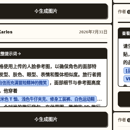
数
。让底部单元占据前景，中间单元位于中心，顶部
特征、发型、肤色、身体比例、服装、鞋子以及整
一只松鼠、一只小鹿、一只刺猬和一只小鸟。彩虹
染
生成图片
作者
@
显得较小。 文字内容：在地面上以紧凑的未
。请勿重新设计面部或更改服装。 主要角色 创
出弧线。 Panel 8 标题：“8. (14–15s)
华
 HUD 字体清晰渲染三个标签：“UNIT 03
个高级 Pixar 风格的 3D Q 版人物，让其舒适地坐
py Ending”，副标题：“The dragon laughs
社
DOW”为蓝色，“UNIT 02 BULLDOG”为橙色，
大的 3D 柔和色调字母上方，字母拼写为“
 joy as a tiny rainbow flame dances above
arlos
2026年7月31日
艺
查看
NIT 01 RAIJIN”为红白相间。可选自定义：单元名
”。角色应面带温暖的微笑，并保
 nose. Everyone celebrates!” 图像：幼龙开心地
OD MORNING
为
请
大笑的特写，眼睛闪闪发光，鼻尖上方盘旋着一簇
GPT IMAGE 2
T 03 SHADOW, UNIT 02 BULLDOG, UNIT 01
完整提示词
贴
axed pose while holding a ceramic coffee
的彩虹火焰，背景中模糊的森林动物们正在欢呼。
JIN
g
的
风格：电影级 3D 动画，皮克斯风格的可爱角色魅
格使用上传的人脸参考图，以确保角色的面部特
马克杯应保持简洁，无可见文字或 Logo。 迷你角
[
细腻的鳞片与柔软的皮肤质感，温暖的橙金色光
画灵感，照片级 CGI 渲染，清晰的面板线条、微型
发型、肤色、眼型、表情和整体相似度。旅行者拥
在主要角色周围环绕多个可爱的人物迷你版，每个迷
V
魔法彩虹光效，体积光，焦外成像，表情丰富，高
、金属斜角、外露活塞、武器挂架、发光蓝色
，面部细节与参考图高度
自信而充满冒险精神的微笑
色都在“
色
准，适合家庭观看的基调。 文本限制：所有标题
D、体积光、干净的未来工业环境、高对比度但明亮
。他穿着
forming a different cheerful morning
视
保持为英文原样。在每个黑色标题栏中使用居中的
ivity: pouring coffee, holding an
色机库照明。使用 4:5 竖构图，对称布局，全景清
，
米色 T 恤、浅色牛仔夹克、修身工装裤、白色运动鞋
ouraging sign, enjoying a coffee, reading a
有
白色无衬线字体。保持清晰易读。请勿添加额外的
焦，无人物，无遮挡单元的烟雾，除上述三台单元
k, watering a small plant, hugging a pink
一个时尚的旅行背包。在他周围，微缩的 3D 旅行
及
rt, serving a cupcake, and raising a
格、Logo、水印、UI 元素或无关文本。
额外机器人。
从笔记本中浮现，包括
、热气球、雪
埃菲尔铁塔
ivational chalkboard
生成图片
致
作者
@
棕榈树、复古飞机、旅行路标以及漂浮的护照印
每个迷你角色都必须在俏皮的 Pixar 风格设计中保
人