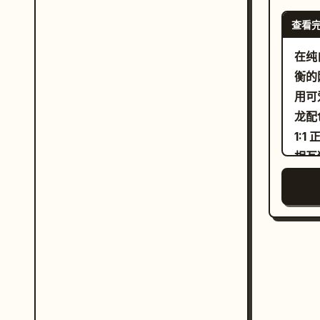
窑
查看
既不
装采
在纯
特种
衡的
一瓶
用可
例修
龙配
适合
1:
色玻
相互
值/
1)
95 
底座
采用
日历
定性
区域
托建
大镜
合瓶
光；
全间
有一
玻璃
色麦