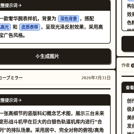
GPT IMAGE 2
完整提示词
构
图喷火，但却喷出了
。 布局与精确格
彩虹火焰
效
使用 8 个分镜格，编号为 1 到 8，并包含以下可见
一款奢华腕表样机，背景为
，搭配
深色背景
色
anel 1 标题：“1. (0–2s)
和
，呈现光泽反射效果，采用高
色高光
皮质表带
样
ablishing Shot”，副标题：“A tiny dragon
宝广告风格。
封
nds alone, looking determined.” 图像：幼龙站
关
光的魔法林间空地小径上的广角全景，周围环绕着
生成图片
光
el 2 标题：“2. (2–4s)
折
作者
@
ermination”，副标题：“The dragon puffs its
午
ks, takes a huge breath, and spreads its
#
カーブミラー
2026年7月31日
ngs.” 图像：幼龙紧闭双眼、鼓起腮帮、张开翅膀，
#
查看
。
准备的中景特写。 Panel 3 标题：“3. (4–
GPT IMAGE 2
玻
Failure”，副标题：“It exhales with all its
完整提示词
创
烫
ngth… but only a tiny puff of smoke comes
极
。
一张高细节的竖版科幻概念艺术图，展示三台未来
t.” 图像：幼龙一只眼睛微眯，噘起嘴巴吐出一小团
美
牌
变形战斗机甲在巨大的白银色轨道机库内进行“合
 Panel 4 标题：“4. (6–8s)
发
签
列”的排队场景。采用居中、完全对称的俯视/高角
arrassment”，副标题：“The dragon feels