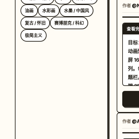
3/
作者
@N
油画
水彩画
水墨 / 中国风
视角
推断
复古 / 怀旧
赛博朋克 / 科幻
查看
扶手
极简主义
展示
目标
的结
动画
部分
屏 
及调
列。
已确
题栏
“待
端 
装说
富有
必须
藓、蝴蝶
值、
爱的
小小
作者
@A
孩童
石头