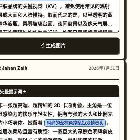
护肤品牌的关键视觉（KV），避免使用常见的溅射
果或大面积人脸模特。取而代之的是，以半透明的蓝
精华液瓶、柔雾玻璃台面、夜间窗景以及像天气层一
展开的薄膜结构作为主视觉。构图采用竖版品牌提案
面感，主产品居中，左上角和右下角保持克制的层级
生成图片
系，并留有充足的留白。灯光采用低照度冷蓝色环境
，配合极细的白色瓶身轮廓光，强调玻璃厚度、液体
射和包装边缘。配色方案必须包含特定数值：
Jahan Zaib
2026年7月31日
夜蓝 #24364A、霜蓝色 #9EB9CA、瓶身冷白
E8EEF2、深石墨灰 #2F3138、少许月光银
BDC6CD、极浅灰紫色 #8A8395
GPT IMAGE 2
完整提示词
材质描述重点在于
璃折射、柔雾亚克力、液体悬浮感、包装盒压纹以及银箔
作一张超高端、超精细的 3D 卡通肖像，主角是一位
印 Logo
具感染力的快乐年轻女性，拥有夸张的大头和比例完
需要少量醒目的中文文本，包括品牌名称、极简的品
的小巧身体。她留着
，
时尚的深棕色凌乱短发精灵头
口号、一个英文辅助副标题以及一个小型的功能标
丝层次柔软且富有质感；一双巨大的深棕色明眸俏皮
，布局轻盈、纤细且具有呼吸感。适用于品牌 KV、