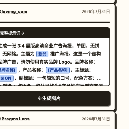
字插画，电影级光效，体积光，HDR 调色，光泽渲
，超写实纹理，生动的面部特征，鲜艳的暖色调，奢
lovimg_com
2026年7月31日
海报设计，完美的构图，清晰对焦，杂志封面美学，
交媒体优化，极具分享价值，情感治愈，杰作，获奖
GPT IMAGE 2
术品，8K 超高清，极致细节，3:4 竖屏比例。
完整提示词
生成一张 3:4 竖版高清商业广告海报，单图，无拼
，无网格。主题为
推广海报。这是一个虚构
新品
品牌广告，请勿使用真实品牌 Logo。品牌名称：
，产品名称：
，主标题：
品牌名称]
[产品名称]
，副标题：一句简短的口号，配色方案：主
ISION
 + 辅色 + 点缀色。整体风格为“产品推广巨型文字透
海报”。画面应呈现出正式的品牌广告视觉效果，具
生成图片
商业感、强烈的排版设计、青春活力、新品发布氛围
视觉冲击力。[核心视觉] 主体为产品，必须清晰、精
，如同广告中的主角产品。根据产品类型添加合适的
Pragma Lens
2026年7月31日
物或使用场景（例如：手机模特、跑步者、骑行者、