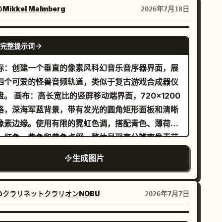
边缘有一个锯齿状的新月形突出部；右上角有一个不
Mikkel Malmberg
2026年7月18日
则的房间，内部带有三个狭窄的黑色垂直切口；右侧
心边缘有一个大型黑色封闭团块状障碍物，带有弯曲
GPT IMAGE 2
完整提示词
钩状尖端；右下方有一个圆形的房间状突出部，被黑
负空间部分隔开。添加若干小型三角形缺口和像素阶
标：创建一个垂直的像素风科幻音乐音序器界面，展
状的锯齿边缘，但必须严格保持图像仅有两种颜色：
四个可爱的怪兽音频轨道，类似于复古游戏合成器仪
白色代表可通行空间，纯黑色代表不可通行空间。无
竖屏移动端界面，720×1200
字、无灰度、无抗锯齿、无阴影、无透视、无纹理；
格，深海军蓝背景，带有发光的圆角矩形面板和清晰
缘应略显像素化，呈现出遮罩效果，如同专为 SDF
像素边缘。使用有限的霓虹色调，搭配青色、薄荷
碰撞地图转换而设计。
、红色、紫色和黄色点缀。整体呈现高分辨率像素艺
效果，带有细微的扫描线/抖动纹理，无照片级真实
生成图片
的圆角标题栏。在其
放置 6 个独立的控制/显示元素：左侧 1 个小型外星
/机器人头像图标，旁边是 1 个点阵均衡器读数，中间
@クラリネットクラリオンNOBU
2026年7月7日
 3 个方形传输按钮（显示停止、播放和录制图标），
是 1 个点阵菜单/网格指示器。 主轨道区域：垂直