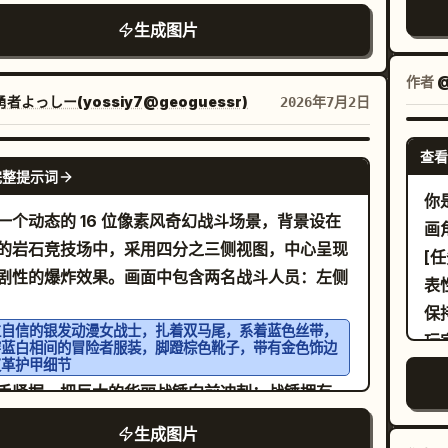
合成器波，无抗锯齿
是一只坐在面板旁边的橙白色 Voxel 猫。在左上
她拥有非常长的卷曲/波浪状
头发，由许多
单
绿色
色
两
持画面纯粹的景观风格，不含人物、现代 UI 或水
生成图片
架子上添加一盆块状盆栽，右上角添加一个放着竖
簇组成，有着大而闪亮的深绿色眼睛、红润的脸
管
抽象
并确保全程保持可见的方形像素结构。
籍的小架子。散落一些微小的米色和橙色立方体作
微笑着的小嘴，一只手举起比出剪刀手姿势。她头
部
像
作者
但保持海报整洁易读。 视觉风格：高质量 3D
着一顶白色棒球帽，帽檐为绿色，上面印有醒目的
者よっしー(yossiy7@geoguessr)
2026年7月2日
指
角
xel 立体模型，块状挤压式日文字体，温暖的奶油
字母
。使整个角色和所有道具都清晰地呈现
AI
亮
印
棕褐色、橙色、黑色和绿色调色板，柔和的环境光
带有空心的小圆形塑料豆豆构成，以像素艺术渐变
查看
GPT IMAGE 2
灰
m
，正交前视图，友好的教育科技信息图，标签排列
完整提示词
并带有柔和的阴影和触感深度。 画布与风格：
带
r
你
文本清晰易读。 约束：使用 4 个 X 标记的
1 正方形构图，温暖的浅黄色背景，柔和的摄影棚灯
板
一个动态的 16 位像素风奇幻战斗场景，背景设在
画
项，3 个对勾标记的批准项，3 张底部功能卡片，
浅景深，温馨的手工可爱美学，高分辨率微距工艺
土
的岩石竞技场中，采用四分之三侧视图，中心呈现
[
 2 个吉祥物形象。不要添加额外的部分、额外的清
，除了豆豆本身的颜色外，没有硬轮廓线。 场景元
旧
剧性的爆炸效果。画面中包含两名战斗人员：左侧
表
Logo、水印或英文字符。
包含 1 个坐着的主角，主角下方有 1 个圆形地毯，
动
保
有 1 个由豆豆制成的橙色花盆盆栽，左下方有 1 朵
位自信的银发动漫女战士，扎着双马尾，系着蓝色丝带，
细
玩
穿蓝白相间的冒险者服装，脚蹬棕色靴子，带有金色饰边
叶的白色雏菊状花朵，背景墙上有 7 个漂浮的小豆
场
皮革护甲细节
M
饰：3 个黄色星形/花朵簇，3 个白色小闪光十字，
手紧握一把巨大的华丽战锤向前冲刺；战锤拥有一
──
左下方附近的 1 个绿黄色花朵簇。保持背景整洁且
大的金钢圆柱形锤头，镶嵌着发光的翡翠核心，并
+ 
生成图片
出角色主体。 色彩细节：头发和连帽衫阴影