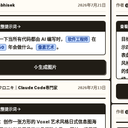
座六角形彩绘玻璃温室，里面开满了花朵，飞舞着蝴蝶、
上
bhisek
作者
@
2026年7月21日
蔓和珠宝般的装饰物
规
有黑色铅条线条、拱形面板、尖顶屋顶，背景是模
中
NANO BANANA PRO
暖金色。使用华丽的
完整提示词
查看
的
宝石蓝、翡翠绿、紫罗兰色、金色、绿松石色、白色和黑
色
一下当所有代码都由 AI 编写时，
在
目
软件工程师
，配合戏剧性的光影、闪烁的高光、浅景深和高对
梯
年会做什么。
。
示
50
像素艺术
千块微小的长方形
纯
表盘。 画布：高长宽比的
方体积木物理拼搭而成：可见的凸点、阶梯状边
文
风
生成图片
微型积木、积木花瓣、积木蝴蝶翅膀以及透明的宝
边
的
积木。画面中必须包含 10 只显眼的蝴蝶：左上方 1
或
绿
黑相间的小蝴蝶，中央框架左侧 1 只橙色蝴蝶，中
术
ロニキ｜Claude Code専門家
2026年7月13日
前 1 只蓝色蝴蝶，中央框架右侧 1 只青蓝色蝴蝶，
感。 布局：在最顶部创建一个宽大
边缘 1 只大型橙色蝴蝶，左侧彩绘玻璃面板下方 1
中
GPT IMAGE 2
色蝴蝶，左下前景 1 只紫色蝴蝶，左下方 1 只橙色
完整提示词
人
作者
蝶，右下前景 1 只紫色蝴蝶，以及右下花丛附近 1
是
：创作一张方形的 Voxel 艺术风格日式信息图海
色蝴蝶。框架周围环绕着由白色、粉色、黄色、紫
右侧