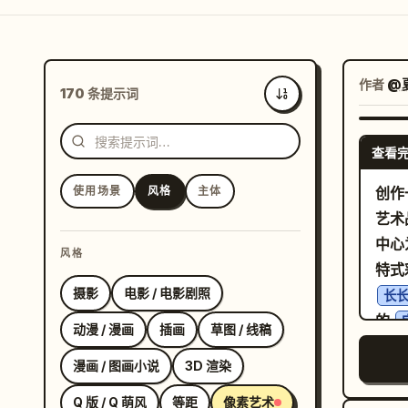
作者
@
170 条提示词
最新
查看
使用场景
风格
主体
创作
艺术
中心
风格
特式
摄影
电影 / 电影剧照
长
的
动漫 / 漫画
插画
草图 / 线稿
褶边
漫画 / 图画小说
3D 渲染
略微
景为
Q 版 / Q 萌风
等距
像素艺术