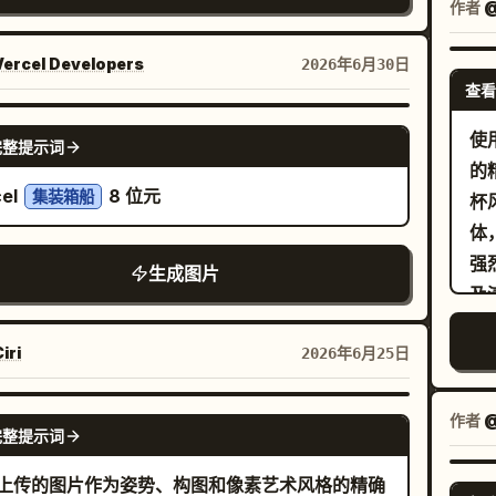
着绿色能量。右侧是
部：
作者
@
多种绿色，皮肤使用桃色和棕褐色豆豆，高光使用
位深紫色头发、身穿黑金板甲的恶魔女骑士，长着黑色小
之
和奶油色豆豆，帽子字母使用红色豆豆，星星和花
，披着飘逸的紫色斗篷，表情痛苦
ercel Developers
2026年6月30日
的 
持一把巨大的锯齿状紫色巨剑向后退缩。画面需包
用黄色豆豆，花盆使用橙棕色豆豆。保留整个画面
查看
宽
把主战锤、一把主巨剑、左侧战士附近的一个小型
见的豆豆孔洞和网格状像素结构。避免出现写实布
的
NANO BANANA PRO
绿色魔法球，以及撞击点周围散落的多个暗色岩石
使
额外文字、水印或额外角色。
完整提示词
干） 
。战锤与巨剑在中心碰撞，产生明亮的白黄色爆
的精
心 
cel
8 位元
集装箱船
左侧环绕着绿色魔法弧光，右侧伴随着橙色火花和
杯
高光 身体： - 非常小的躯干 - 短小
闪电。采用高细节的复古 JRPG 像素艺术，清晰的
体
形肢体 
图轮廓，饱和的色彩，戏剧性的动态线条，发光的
强
生成图片
面部
效果，以及带有破裂透视线的低位石砖地面。背景
及
立
烟雾缭绕的洞穴，带有对角线速度线和碎片，画面
所
作特
iri
2026年6月25日
含任何文字、UI 或水印。强调左侧的战锤使用者在
包
目
中占据上风，而右侧的女剑士正被击退。
变
辨
保
GPT IMAGE 2
作者
@
完整提示词
素艺
2
色
像
上传的图片作为姿势、构图和像素艺术风格的精确