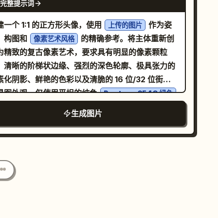
禁止风格] Pokemon 风格 / Terraria
完整提示词
。输出长宽比：4:5。
 / Stardew Valley 风格 写实 / 3D 渲染 / 插画风
建一个 1:1 的正方形头像，使用
作为姿
上传的图片
 动漫插画 / 数字绘画 高清像素艺术 / 平滑渐变
、构图和
的精确参考。将主体重新创
像素艺术风格
────────────────── [输出条件] - 画布尺
为精致的复古像素艺术，要求具有明显的像素颗粒
1080x1080 - 背景：纯白 (#FFFFFF) - 仅限单个
、清晰的阶梯状边缘、强烈的深色轮廓、极具张力的
色 - 全身展示，居中 - 占据画布高度约 75% - 无文
素化阴影、鲜艳的色彩以及清脆的 16 位/32 位街机
、Logo、水印、背景物体或地面
灵图外观。仅使用平坦的纯色
Pantone 354C 绿色
─────────────────── 请将角色生成为真实的
景（#00B140）。禁止使用渐变、纹理、文字、
apleStory 玩家头像精灵图。确保其看起来像是将所
生成图片
ogo、额外物体或照片级写实效果。保持抬起的手
图像转换为 MapleStory 风格的结果，而非普通的
、面部特征、构图和整体风格与参考图完全一致。
素艺术角色。