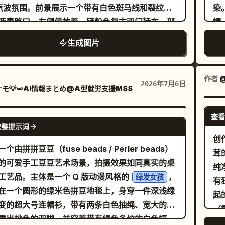
」、「フレーマー」、「ウェブフロー」、「コー
蒸汽波氛围。前景展示一个带有白色斑马线和裂纹路
染
4
示 3 个主要元
沥青路口。右侧停放着一辆粉色复古双门轿车，部
帽
怪
1) 一个黑色电脑显示器，显示带有橙色和米色线条
画面边缘裁切。上方设有一个大型黄色高架广告
弯
周
生成图片
单代码/编辑器窗口；2) 一张奶油色文档，上面有
上面用模糊的块状字体写着
，安装在高
上
MOTEL
的
文字和一个橙色方块；3) 底部有一个指向右侧的橙
电线杆上，带有深色像素阴影和支架。中心附近包
色
指示
头。保持所有元素为块状和 Voxel 构建风格。 右
根带有小型变压器横杆和悬垂电线的高大电线杆。
而
作者
创
2026年7月6日
单：标题标签为
。展示 3 个批准项，每
使うもの
モ💡🫛AI情報まとめ@A型就労支援MSS
车前方添加两个小型路标：一个带有红色符号的窄
伸
薄
在奶油色方块上带有绿色 Voxel 对勾图标，右侧
和一个斜条纹标牌。中景包含干燥的米色草地、低
垂
立
小型奶油色标签。3 个标签从上到下依次为：「ク
查看
汽车旅馆式建筑、围栏以及一排茂密的深色常青
GPT IMAGE 2
记
辰
完整提示词
ド」、「動画生成」、「プロンプトだけ」。 底部
左侧有 2 棵显眼的松树：最左侧边缘有一棵非常高
线
创
个
在主面板底部放置 3 张独立的奶油色斜面卡片。卡
，其右侧有一棵较小的树。背景呈现层叠的蓝绿色
线
个由拼拼豆豆（fuse beads / Perler beads）
茸
标
1 带有橙色聊天气泡图标和文字「相談風 デザイ
，中央有一座大山峰，天空呈现粉色到灰色的渐
复
的可爱手工豆豆艺术场景，拍摄效果如同真实的桌
纯
个
。卡片 2 带有橙色立方体图标和文字「AIで 構
点缀着巨大的金奶油色云朵。使用
可
工艺品。主体是一个 Q 版动漫风格的
，
绿发女孩
有
音
。卡片 3 带有橙色铅笔图标和文字「最小入力」。
、
、
变
在一个圆形的绿米色拼豆地毯上，身穿一件深浅绿
色日落伴随灰色薄雾
洋红色
起
色
与装饰物：添加 2 个 Voxel 角色/吉祥物：左下角
以及
为
变的超大号连帽衫，带有两条白色抽绳、宽大的圆
和的蒸汽波黄、粉、鼠尾草绿和灰尘灰
（
色
个穿着黑色连帽衫的黑发小人，指向面板上方；右
的 16 位像素艺术，复古 JRPG 游戏精灵图背景，低保
，
露出桃色的双脚，并穿着带有绿色条纹的白色短
胖
容