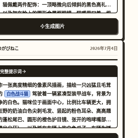
。猫佩戴两件配饰：一顶略微向后倾斜的黑色高礼
：编号“4”。紫色主题。生物是一个充满活力的紫色
，以及架在脸上的圆形金属框眼镜。猫嘴里叼着一根
兽，身后带有多个重影残像，大眼睛，挥舞着手臂，
曲的烟斗，向右延伸，淡灰色的烟雾呈华丽的缕状向
围有小火花标记。中间控制器是一个包含播放三角形
生成图片
缭绕。仅使用纯黑、纯白和柔和的灰色调，不含任何
紫色点阵圆圈。右侧旋钮有一个紫色弧线、一个紫色
彩。猫应占据构图的中左侧，面朝右上方，表情庄重
点以及顶部的一个微小三角形刻度。 底部混音区：
古怪，长胡须，毛发蓬松，卷曲的尾巴沿右下方延
@がびねこ
2026年7月4日
建一个宽大的圆角底部面板。左侧包含 1 个带有发光
。背景是左侧由旧报纸、海报和建筑立面组成的密集
荷绿边框的方形专辑封面图块，展示一颗悬浮的苔藓
直墙壁，由抽象的不可读文本块、网格线和半色调标
GPT IMAGE 2
方体行星或小行星，周围有小型轨道岩石和微小星
完整提示词
构成；右侧则是明亮的白色负空间，带有淡淡的建筑
。在专辑封面右侧，横向排列 5 个方形效果按钮：1
条。添加一个带有轻微纹理的地面，散落着纸屑和影
作一张高度精细的像素风插画，描绘一只凶猛且毛茸
紫色同心圆/雷达图标、1 个青色垂直波形/频谱图
。整体氛围：奇幻哥特蒸汽朋克，如同 8-bit/1-bit
的
驾驶着一辆紧凑型装甲战车，背景为
、1 个绿色像素爆发图标、1 个黄色音频波形图标和 1
白色战斗猫
古游戏启动画面与古董雕刻的结合。保持所有文本不
净的白色。猫咪位于画面中心，比例比车辆更大，拥
黄色环状行星图标。在这些按钮下方，添加 2 个水平
读且具装饰性，避免出现现代物品，避免平滑的渐
狂野的奶油白色尖刺毛发、竖起的粉色耳朵、高高翘
频电平表：左侧电平表带有麦克风图标，后接绿到黄
，并保持清晰的像素化外观。可选自定义：将主体设
的蓬松尾巴、圆形的橙色护目镜、张开的咆哮嘴部
的垂直条；右侧电平表带有扬声器图标，后接绿到黄
，佩戴
，配有
黑猫
黑色高礼帽
圆形金属框眼镜
露出尖牙），以及抓在车辆上的白色爪子。车辆为矮
的垂直条，中间由一条细垂直分隔线隔开。 文本内
叼着
，风格为
弯曲烟斗
的越野迷你坦克战车，配有 4 个大而厚实的轮子、红
：仅包含可见的轨道编号“1”、“2”、“3”和“4”；除