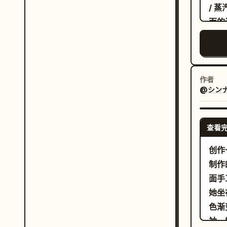
グマ
/ 
ド」。 中心工作流程插图：垂直堆叠展
面的
素：
分被
的简
牌，
几行
大的
色箭
含一
作者
侧清
@シンナ
在汽
个项
标牌
带有
矮的
查看
ロー
树。
行：
的树
创作一
片 
山脉
制作
ン」
变，
面手
築」
她坐
粉
角色
色渐
柔
是一
清晰
袖，