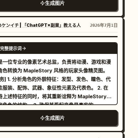
生成图片
。
色 1-bit 维多利亚像素艺术蚀刻
轮毂装饰、布满灰尘的轮胎、米色装甲前车身、外露
个“Z”睡眠标记外，不要添加可读标签或文字。使用
道、螺栓、通风口、骷髅状前部细节以及沉重的机械
像素图标而非详细的排版。 风格约束：复古 16 位
件。添加 3 种主要武器系统：安装在猫咪左肩上方、
素艺术 UI，深色未来感合成器控制台，发光轮廓，圆
@ケンイチ | 「ChatGPT×副業」教える人
2026年7月1日
向观众的巨型加农炮；安装在车辆前方、向左发射明
面板，简洁对称，高对比度，俏皮的怪兽角色，无水
橙色枪口火焰的小型炮塔；以及安装在猫咪右后方、
，无写实 3D 渲染。使主要强调色调可自定义：
GPT IMAGE 2
完整提示词
色多管火箭发射器。加入蒸汽朋克/机甲细节，如绑
,
,
,
,
int cyan
hot red
purple
deep navy
、黄铜配件、小型油箱、电缆、铆钉和磨损的金属
。
etro monster music sequencer
是一位专业的像素艺术总监，负责将动漫、游戏和漫
。展示战车向前疾驰的姿态，后轮留下一团团米色尘
角色转换为 MapleStory 风格的玩家头像精灵图。
和砂砾碎片，并带有细小的火花和排气效果。采用怀
任务] 1. 分析角色的外貌特征：发型、发色、瞳色、代
的 16 位/32 位游戏精灵图美学，呈现可见的像素抖
性服装、配饰、武器、象征性元素及代表色。 2. 在
、清晰的锯齿边缘、有限的暖色调、高对比度以及精
持上述特征的同时，将其重新诠释为 MapleStory
的手绘像素纹理；无文字、无标志、无边框、无背景
家角色的结构。 3. 确保其看起来像是真实的
景。
apleStory 玩家角色精灵图，而非普通的像素艺术。
生成图片
────────────────── [角色结构规范] - 头部
头发：占总尺寸的 60-65% - 躯干：15-18% - 腿