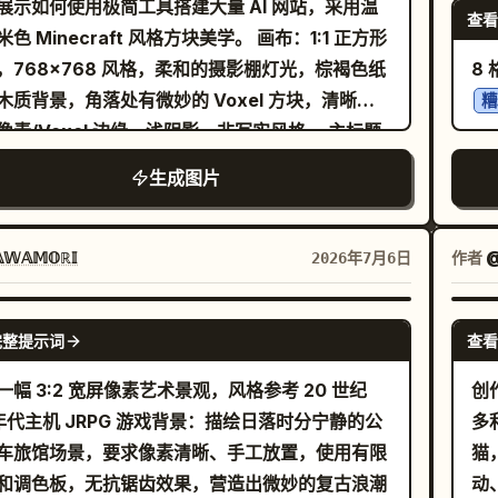
展示如何使用极简工具搭建大量 AI 网站，采用温
青色积木拼搭而成的茂密花朵，以及带有金属珠尖
查看
堆
 Minecraft 风格方块美学。 画布：1:1 正方形
曲深色树枝和悬挂的水晶球。添加醒目的珠宝装
和
，768x768 风格，柔和的摄影棚灯光，棕褐色纸
8
左侧和右下方的蓝绿色玻璃球，侧面的金珠，上角
点阵
木质背景，角落处有微妙的 Voxel 方块，清晰的
糟
的透明水晶球，以及漂浮在右侧的紫色宝石球。保
“
素/Voxel 边缘，浅阴影，非写实风格。 主标题
图为正方形，对称且丰富，少女位于中心，彩绘玻
润
：在顶部放置一个大型奶油色斜面标牌，上面带有
屋造型将其环绕。无文字，无水印，无写实的人类
生成图片
眠
日文文本
。将“300超”设为
300超 AIサイト構築
质感；强调手工积木雕塑、彩绘玻璃、微缩立体模
侧
红色，“AIサイト構築”设为黑色。在标题下方，附
魔法花园和微距摄影的真实感。
点。 轨道 2：编号“2”。红色主题
个居中的小型米色标签，文字为
。使用厚实
実績
𝕎𝔸𝕄𝕆ℝ𝕀
作者
2026年7月6日
独
Voxel 字体。 中心布局：在标题下方，创建
起
带有装饰性阶梯边框的大型奶油色框架面板。在面
GPT IMAGE 2
器
完整提示词
查看
部，将内容分为三个垂直区域：左侧清单、中心工
钮有
程插图、右侧清单。区域之间使用虚线垂直分隔
一幅 3:2 宽屏像素艺术景观，风格参考 20 世纪
创
“
线。 左侧清单：标题标签为
。展示 4 个弃用
不要
 年代主机 JRPG 游戏背景：描绘日落时分宁静的公
多
怪
每个项左侧带有大型黑色 Voxel X 图标，右侧带
车旅馆场景，要求像素清晰、手工放置，使用有限
猫
符
型奶油色标签。4 个标签从上到下依次为：「フィ
和调色板，无抗锯齿效果，营造出微妙的复古浪潮
动
圈