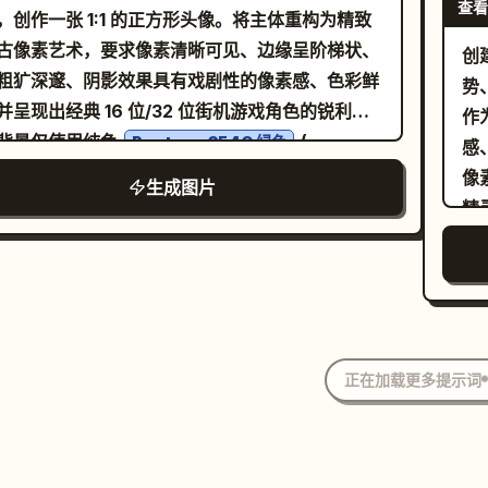
变或喷枪效果 [
查看
格
，创作一张 1:1 的正方形头像。将主体重构为精致
风格
古像素艺术，要求像素清晰可见、边缘呈阶梯状、
创
格
粗犷深邃、阴影效果具有戏剧性的像素感、色彩鲜
势
──
并呈现出经典 16 位/32 位街机游戏角色的锐利质
作
寸：
背景仅使用纯色
(
Pantone 354C 绿色
感
角
)。请勿包含渐变、纹理、文字、Logo、
0B140
像
生成图片
字
物体或任何照片级真实元素。保持举起的手套、面
精
─
征、取景范围以及整体风格与参考图完全一致。
背
M
L
附
套
像
正在加载更多提示词