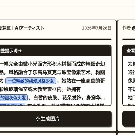
夏芽藍｜AIアーティスト
作者
2026年7月26日
GPT IMAGE 2
完整提示词
查看
一幅完全由微小光面方形积木拼搭而成的精细奇幻
为
品，风格融合了乐高马赛克与珠宝像素艺术。构图
通
为
，她站在一座高耸的哥
像
一位精致的动漫风格少女
彩绘玻璃温室或大教堂窗框内。她拥有
不
、白皙的皮肤、花朵发饰，身穿华丽
地
长的银灰色头发
舞会礼服，礼服带有层叠的积木拼搭
锯
宝蓝色与白色
、金色饰边和深色紧身胸衣。她的姿态优雅，身体
突
生成图片
侧转，一只手臂轻轻伸向周围的彩绘玻璃花园。场
面
左