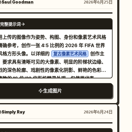
20-25% - 头身比：2 到 2.3 头身 - 35-45 度四分
Saul Goodman
2026年6月25日
三侧视图 - 双眼可见的角度（接近正面） - 近乎平面
2D 精灵图面部 - 眼睛位于面部下方 - 宽眼距 - 横向
GPT IMAGE 2
完整提示词
扁的眼睛 - 带有高光的大瞳孔 - 不表现鼻子 - 非常小
嘴巴 - 柔和的腮红 - 不表现脖子（头部直接连接躯
用上传的图像作为姿势、构图、身份和像素艺术风格
- 服装从下巴下方直接开始 发型： - 角色特征的核
确参考，创作一张 4:5 比例的 2026 年 FIFA 世界
- 体积大于头部 - 轮廓优先 - 极简的发丝细节 - 顶部
风格方形头像。以详细的
创作主
复古像素艺术风格
的四肢 - 简单的圆柱
，要求具有清晰可见的大像素、明显的阶梯状边缘、
- 极简的关节表现 装备层级结构： 头发 / 帽子 /
烈的深色轮廓、戏剧性的像素化阴影、鲜艳的色彩以
配饰 / 上衣 / 下装 / 鞋子 / 披风 / 武器 姿势： - 站
清脆的 16 位/32 位街机精灵外观。仅使用代表
姿势（角色选择界面风格） - 无跳跃、战斗姿势或动
的纯色背景。举起的守门员手套必须
选国家主色调
生成图片
效 ──────────────────── [像素渲染规范]
含
或官方国家配色。禁止使用渐
所选国家的国旗
标：呈现放大版 32-64px 游戏精灵图的氛围 - 低分
、纹理、文字、徽标、额外物体或照片写实风格。在
率游戏精灵图质感 - 厚实的像素结构 - 网格对齐的像
留参考图像中精确姿势和构图的同时，巧妙地融入
Simply Ray
2026年6月24日
术 - 可见的像素块 - 清晰的 1px 轮廓线 - 有限的调
026 年 FIFA 世界杯的主题和氛围。严格保持参考图
板 - 平铺色彩阴影，极简阴影处理 - 无抖动、平滑渐
中显示的举起手套、面部特征、取景和整体视觉风
GPT IMAGE 2