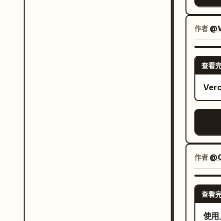
环绕
使用
一
白色
角
作者
@V
，手
心使
含一
中可
漂浮
料、
查看
碎片
Ver
炸，
紫色
精灵
法术
应为
作者
@C
中不
对决
查看
使用