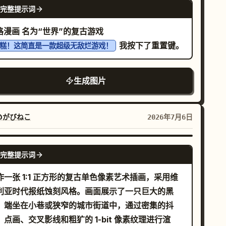
NANO BANANA PRO
完整提示词
叠 4 个水平圆角轨道面板，每个面板左侧有轨道编号
垂直电平表，左侧有一个怪兽角色，中间有一个圆形
 格漫画 名为“世界”的复古游戏
状态控制器，右侧有一个大旋钮。 轨道 1：编号
我按下了重置键。
糕！这简直是一款超级无敌烂游戏！
1”。薄荷绿/青色主题。生物是一个昏昏欲睡、矮胖圆
的怪兽，长着小角/尖刺，闭着眼睛，上方有“Z Z”睡
生成图片
标记。中间控制器是一个带中心小点的点阵圆环。右
旋钮有一个浅黄色弧线和顶部附近的一个薄荷绿指示
。生物是一个红色的
@がびねこ
2026年7月6日
眼怪兽，站姿具有攻击性，张嘴露出牙齿，一只手举
，手中上方悬浮着一个闪烁的红色魔法球。中间控制
GPT IMAGE 2
是一个红色点阵圆环，中心有一个实心红点。右侧旋
完整提示词
一个红色弧线和一个红色指示点。 轨道 3：编号
作一张 1:1 正方形的复古单色像素艺术插画，采用维
3”。青色主题。生物是一个戴着耳机的蓝色跳舞独眼
利亚时代报纸蚀刻风格。画面展示了一只巨大的黑
兽，露齿微笑，双臂举起，头部附近有 2 个悬浮的音
，端坐在小巷或狭窄的城市街道中，通过密集的抖
。中间控制器是一个包含播放三角形的青色点阵圆
、点画、交叉影线和粗犷的 1-bit 像素纹理进行渲
。右侧旋钮有一个青色弧线和一个青色指示点。 轨道