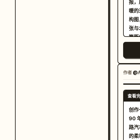
报，
色和
暖的米色
的卷
构图
饰：
张与
附近
等距像
持构
区域
璃房
块状
皮肤
亮橙
型、
加一
作者
@𝔸
的挤压式 
一个
查看
板内
作流
创作
90
项，
路汽
有小
的柔