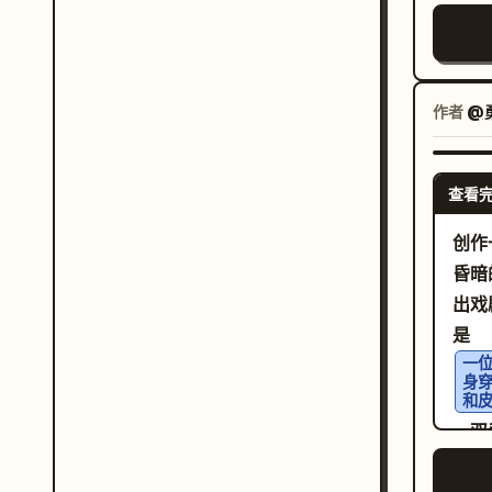
真
下角
袜。
。保
角的
豆豆
印，
立书
颊、
为装饰，
上戴
作者
@勇
Vo
红色
色、
出由
遮蔽
查看
排列，
整齐，日文
1:
创作
弃用
光，
昏暗
以及
摄影
出戏
单、
素：
是
右侧
一
身
带绿
和
豆装
，双
以及
个巨
对称，以突