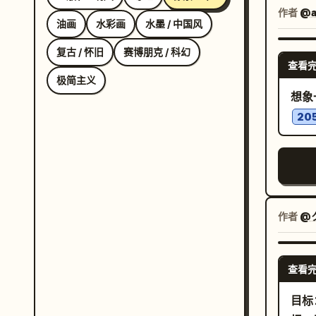
一
作者
@a
藤
油画
水彩画
水墨 / 中国风
，带
复古 / 怀旧
赛博朋克 / 科幻
糊的
查看
蓝
极简主义
色
想象
色调
20
比度。 整幅图像必须看起来像是用数
和立
缘、
石状
只粉
作者
@ク
央窗
右上
只蓝
查看
小蝴
目标
只橙