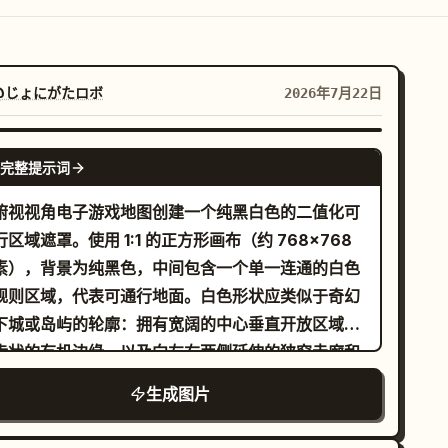
@じょにがたロボ
2026年7月22日
GPT IMAGE 2
完整提示词
俯视视角电子游戏地图创建一个纯黑白色的二值化可
行区域遮罩。使用 1:1 的正方形画布（约 768×768
素），背景为纯黑色，中间包含一个单一连通的白色
规则区域，代表可通行地面。白色形状应类似于奇幻
下城或岛屿的轮廓：拥有宽阔的中心垂直开放区域、
齿状的有机边缘，以及向左右两侧延伸的狭窄走廊和
出房间。在中心白色区域周围精确包含 6 个显著的侧
生成图片
特征：左上方有一个通过细颈连接的大型圆形平台；
下方有一个通过蜿蜒走廊连接的较小蘑菇状平台；左