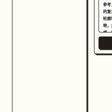
参考
的复
轮廓
艳，
感。
#0
额外
部特