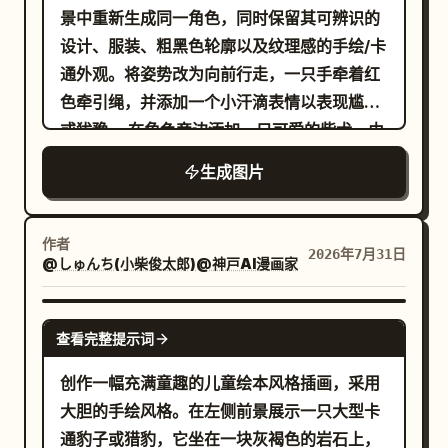
景中重新生成同一角色，同时保留其可辨识的
设计、服装、粗黑色轮廓以及纹理感的手绘/卡
通外观。将姿势改为向前行走，一只手牵着红
色牵引绳，并添加一个小汗滴表情以表现尴尬
或犹豫。 在角色旁边添加一只可爱的柴犬，由
牵引绳牵着：橙色毛发、卷尾、红色项圈、开
生成图片
心的张嘴表情，具有粗黑色轮廓和相匹配的绘
画纹理。 场景设定在岩石河岸小径上，中间有
一条横向流动的蓝色河流，散布着岩石，两侧
作者
2026年7月31日
@しゅんち(小柴俊太郎)@神戸AI漫画家
有绿色灌木/树木，天空湛蓝，左上方有且仅有
1 朵大白云。在右上角添加 1 个由 2 个小气泡
点连接的白色气泡对话框，其中包含黑色竖排
GPT IMAGE 2
查看完整提示词
日语文本
。 风格：使整张图像看起
あつい…
来像是一幅大胆的儿童插画，采用厚涂丙烯或
创作一幅充满童趣的儿童绘本风格插画，采用
油画纹理绘制，具有明显的笔触、饱和的色
大胆的手绘风格。在左侧前景展示一只大型卡
彩、厚实的黑色轮廓、趣味的比例以及近乎正
通豹子或猎豹，它坐在一块灰褐色的岩石上，