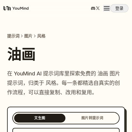
登录
YouMind
概览
提示词
图片
风格
使用案例
油画
技能
在 YouMind AI 提示词库里探索免费的 油画 图片
提示词，归类于 风格。每一条都精选自真实的创
提示词
作流程，可以直接复制、改用和复用。
定价
文生图
图片转提示词
下载