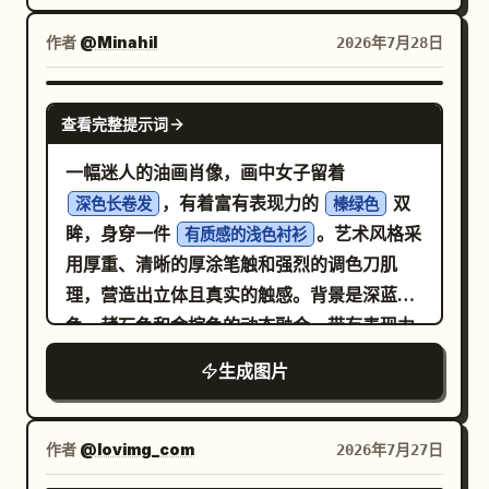
蓝宝石色、紫罗兰色和金色调、优美的构图、
富有表现力的眼睛、精致的面部特征、梦幻般
作者
@Minahil
2026年7月28日
的氛围、油画质感，以及具有卓越细节和视觉
和谐的迷人幻想美学。
NANO BANANA PRO
查看完整提示词
一幅迷人的油画肖像，画中女子留着
，有着富有表现力的
双
深色长卷发
榛绿色
眸，身穿一件
。艺术风格采
有质感的浅色衬衫
用厚重、清晰的厚涂笔触和强烈的调色刀肌
理，营造出立体且真实的触感。背景是深蓝
色、赭石色和金棕色的动态融合，带有表现力
十足的抽象笔触。光线突显了温暖的肤色、红
生成图片
润的双颊和柔和的粉色嘴唇，传达出一种忧郁
而优雅的氛围。
作者
@lovimg_com
2026年7月27日