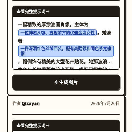
NANO BANANA PRO
查看完整提示词
一幅精致的厚涂油画肖像，主体为
。她身
一位神态从容、直视前方的优雅金发女性
着
一件深酒红色丝绒西装，配有高翻领和同色系宽檐
帽
，帽侧饰有精美的大型花卉贴花。她那波浪般
的金色长发垂落在脸庞两侧，搭配闪耀的钻石
吊坠耳环，更显动人。背景采用
生成图片
，进一
带有厚重、表现力笔触的做旧金色调纹理
步提升了整幅作品奢华且古典的艺术美感。
作者
@zayan
2026年7月26日
NANO BANANA PRO
查看完整提示词