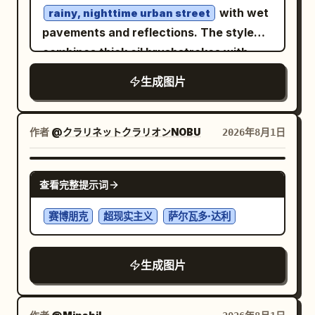
with wet
rainy, nighttime urban street
pavements and reflections. The style
combines thick oil brushstrokes with
modern digital glitch effects, fractured
生成图片
data lines, and
paint
bright blue
dripping and melting vertically from her
body. To the right, a shop facade is
作者
@クラリネットクラリオンNOBU
2026年8月1日
visible, its warm interior light illuminating
the scene. The palette is dominated by
NANO BANANA PRO
查看完整提示词
deep blues, indigo, and contrasting
golden light. The atmosphere is
赛博朋克
超现实主义
萨尔瓦多·达利
melancholic, cinematic, high-resolution,
and features impasto brushstroke
生成图片
textures.