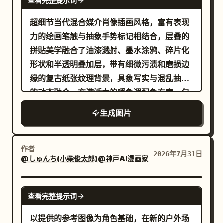
查看完整提示词
超细节当代混合媒介肖像插画风格，富有表现
力的绘画笔触与抽象手势标记相结合，层叠的
拼贴美学融合了油漆溅射、墨水涂鸦、碎片化
形状和半透明叠加层，带有细微污渍和磨损边
缘的复古纸张纹理背景，具象写实与混乱抽象
的动态融合，充满活力的暖色调配色方案，包
含
生成图片
珊瑚红、焦橙色、桃色、奶油色和柔和的青色点缀
，富有表现力的线条和自发的喷溅效果，层叠
的丙烯和墨水纹理，现代编辑艺术风格，将美
作者
2026年7月31日
@しゅんち(小柴俊太郎)@神戸AI漫画家
术肖像与实验性抽象表现主义相结合，高细节
的绘画笔触，有机纹理与数字拼贴元素的融
合，当代画廊风格插画，在受控的构图中展现
GPT IMAGE 2
查看完整提示词
原始的艺术能量。
以提供的参考图像为角色基础，在新的户外场