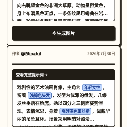
方形的横向构图。避免写实主义、渐变、细线
向右眺望金色的非洲大草原。动物呈橙黄色，
条艺术或多余的文字。
身上布满黑色斑点，一条条纹尾巴蜷曲在岩石
旁，轮廓线条粗犷且带有素描感，面部特征简
单友好，姿态呈沉思状。在右中方的远处，画
生成图片
上 4 只小斑马，它们正排成松散的队列穿过草
地。添加稀疏的草原细节：干枯的黄草、几丛
绿褐色的灌木、右侧地平线上的一棵平顶金合
作者
@Minahil
2026年7月30日
欢树、左边缘隐约可见的树叶，以及明亮的蓝
色纹理天空。包含 3 朵带有粗黑轮廓的白云：
NANO BANANA PRO
查看完整提示词
右上角一朵大云，上方中心一朵小云，地平线
附近一朵极小的云。在豹子上方，放置一个带
戏剧性的艺术油画肖像，主角为
，
年轻女性
有粗黑轮廓和两个小气泡点的白色思考气泡，
留着
，发型为优雅的盘发，几缕
浅棕色头发
其中包含粗体的日语文字：
发丝垂落在脸庞。她以四分之三侧面姿势呈
。使用粗糙的油
前菜、主菜、副菜、デザート…
现，表情沉思，身着
，佩戴华
高领深色蕾丝裙
画棒或蜡笔质感，呈现可见的笔触、不规则的
丽的吊坠耳环。场景采用明暗对照法
边缘、童趣的比例、高对比度的黑色轮廓、饱