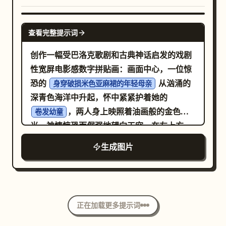
颜料上细小的刮痕。使用来自左上方的戏剧性
写实光线，在画笔下方投射出深邃柔和的阴
GPT IMAGE 2
查看完整提示词
影，并在金属箍和湿润颜料上形成清晰的镜面
反射。背景应保持暗色且虚化，具有浅景深、
创作一幅受巴洛克歌剧和古典神话启发的戏剧
高细节纹理、自然的色彩分级，以及
性宽屏电影感数字拼贴画：画面中心，一位惊
画幅的电影感特写构图。无文字，
16:9 横向
恐的
从汹涌的
身穿破损米色亚麻裙的年轻母亲
无人手，无额外工具，无水印。
深青色海洋中升起，怀中紧紧护着她的
，两人身上映照着油画般的金色高
卷发幼童
光，神情惊恐而倔强地望向天空。在左上方，
矗立着一座巨大的石灰色女神半身像，代表
生成图片
，她头戴华丽的王冠，身后是放
朱诺 (Juno)
射状的扇形光环，一只巨大的手从风暴云层中
伸出，仿佛在操控这场风暴。场景周围环绕着
翻滚的巨浪、海沫、风痕、金色的泼漆以及盘
正在加载更多提示词
旋的雕刻式五线谱线条，营造出海洋、风、神
灵与音乐融为一体的氛围。画面中需包含五个