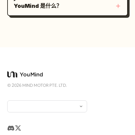
YouMind 是什么？
©
2026
MIND MOTOR PTE. LTD.