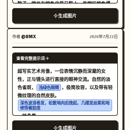
实与诗意的抽象之间取得平衡，营造出一种精
靴子，端坐在棕色皮质马鞍上，手握红棕色缰
致的编辑艺术美学。丰富的触感表面结合了分
绳。马匹为
生成图片
层油画颜料、有机笔触纹理、画布颗粒、细腻
，呈现向
栗棕色，带有白色额斑和白色四肢下部
的胶片颗粒、陈旧纸张底色、哑光绘画质感以
右驰骋的动态姿势，鬃毛和尾巴随风飘动，前
及自然融合的色彩过渡。细腻的绘画瑕疵保留
腿抬起，配有精细的缰绳，头部表情生动写
作者
@BMX
2026年7月22日
了手工质感，同时维持了画廊级的精致度。写
实。背景为深海军蓝色的宇宙，充满漩涡状的
实的皮肤纹理、传神的双眼、自然流动的发
笔触、细小的星星、淡淡的星云，以及两颗巨
GPT IMAGE 2
丝、细腻的材质渲染以及明亮的面部建模展现
查看完整提示词
大的环状行星：左上方是一颗带有蓝色光环和
了最高水准的细节，而周围元素则愈发显得洒
黄绿色陆地形状的彩色行星，右上方是一颗蓝
超写实艺术肖像，一位表情沉静而深邃的女
脱且富有表现力。背景将表现主义的编辑笔触
紫色的环状行星。采用富有表现力的传统布面
性，正与镜头进行直接的眼神交流。自然的淡
与古典欧洲油画美学融合，呈现出分层的氛围
油画风格，具有明显的厚涂笔触纹理、戏剧性
色雀斑，
，极简妆容，以及带有轻
浅绿色眼睛
深度、绘画抽象感以及精炼的留白。深红色、
的柔和高光、奇幻的复古科幻氛围，色调以浓
微纹理的自然皮肤。
深黑色、炭灰色和柔和象牙色的强烈能量点缀
郁的蓝色和棕色为主，画面中不包含任何文字
深色波浪卷发，松散地向后挽起，几缕发丝柔和地
与永恒的电影色调和谐互动，包括淡蓝色、褪
修饰着脸庞
或水印。
色的橄榄绿、暖米色、象牙色、柔和的桃色肤
。她身着
色、柔和的红色、冷灰色、温和的棕褐色底色
复古风格的深领碎花裙，佩戴着精致的新月吊坠项
生成图片
链