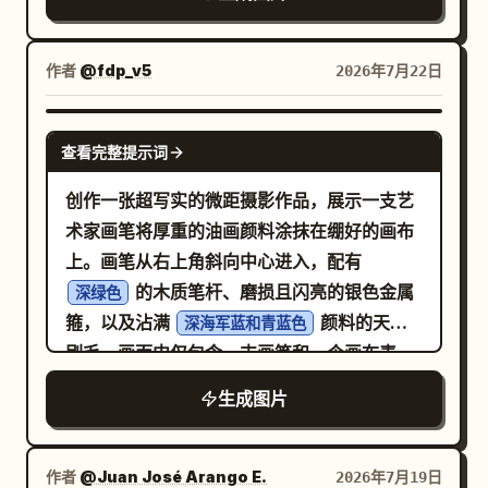
以及微妙的低饱和度大地色系。色彩呈现出浓
。她手中拿着一本旧书，在画面下方隐约可
郁的手绘质感与略带陈旧的编辑优雅感，同时
见，增添了一抹静谧的文学气息。 情绪化低调
保留了当代艺术的精致感。光影柔和、电影感
作者
@fdp_v5
2026年7月22日
照明，左前方有柔和的漫射光，在脸部营造出
十足且充满氛围，具备温暖的环境照明、细腻
柔和的阴影和微妙的深度。深色调的蓝灰色摄
的面部阴影、微妙的反射光、明亮的皮肤渲染
GPT IMAGE 2
影棚背景，带有平滑细腻的虚化效果。电影
查看完整提示词
以及精心平衡的高光。平滑的色调渐变营造出
感、私密感、油画质感的肖像风格，浅景深，
优雅的深度与维度，且不过分强调对比，从而
创作一张超写实的微距摄影作品，展示一支艺
眼神锐利，边缘柔和虚化，色调对比丰富。 拍
强化了一种平静而情感充沛的视觉节奏。
术家画笔将厚重的油画颜料涂抹在绷好的画布
摄为特写编辑肖像，胸部以上构图，主体居
上。画笔从右上角斜向中心进入，配有
中，对称构图，柔和焦外成像，全画幅相机，
的木质笔杆、磨损且闪亮的银色金属
深绿色
85mm 镜头，f/1.8，ISO 200，1/160s。艺
箍，以及沾满
颜料的天然
深海军蓝和青蓝色
术摄影，情感写实主义，静谧神秘的氛围，自
刷毛。画面中仅包含一支画笔和一个画布表
然皮肤纹理，柔和的调色，细腻的胶片色调，
面。画布呈透视角度，填满整个画面，右下边
优雅的肖像摄影，杂志级品质，高度细节，照
生成图片
缘可见米色的原始织物，其余表面覆盖着厚重
片级真实感。
的油画颜料。强调颜料隆起的纹理、类似调色
刀的质感、刷毛留下的沟壑、湿润的亮光以及
作者
@Juan José Arango E.
2026年7月19日