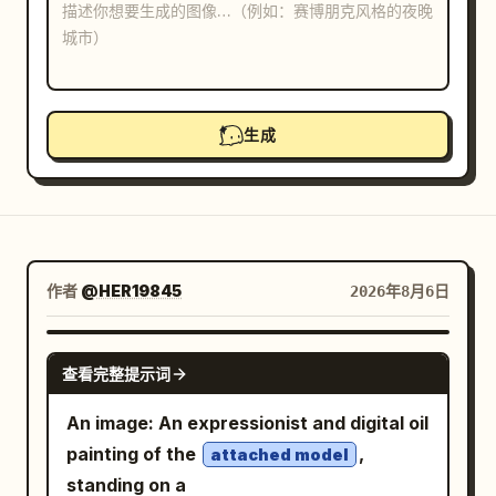
博客
更新
生成
作者
@HER19845
2026年8月6日
GPT IMAGE 2
查看完整提示词
An image: An expressionist and digital oil
painting of the
,
attached model
standing on a