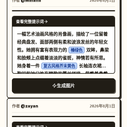
作者
@Minahil
2026年8月1日
NANO BANANA PRO
查看完整提示词
一幅艺术油画风格的肖像画，描绘了一位留着
经典盘发、面部两侧有柔和波浪发丝的年轻女
性。她拥有富有表现力的
双眸，鼻梁
榛绿色
和脸颊上点缀着淡淡的雀斑，神情若有所思。
她身着一件
长袖连衣裙，
复古风格芥末黄色
胸前和袖口饰有精致的蕾丝拼接，佩戴着叠戴
的琥珀宝石吊坠项链和小型金质圆环耳环。背
生成图片
景为
，并配以戏剧性的伦勃
深色调的质感背景
朗式光影。
作者
@zayan
2026年8月1日
NANO BANANA PRO