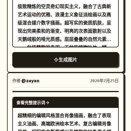
极致精炼的空灵奇幻现实主义，融合了古典新
艺术运动的优雅、浪漫主义象征派绘画以及高
级混合媒介数字插画。超写实的瓷质肌肤，呈
现出完美柔和的渐变、明亮的次表面散射以及
天鹅绒般的哑光质感。层层叠叠的自然元素
——包括精致的鸟羽、干枯的植物叶片、蝴
蝶、藤蔓、花卉和有机装饰——无缝融入构图
生成图片
中，作为雕塑般的延伸而非简单的配饰。通过
重叠的半透明形态、柔和的绘画式融合以及高
度细腻的有机纹理，营造出丰富的空间深度。
作者
@zayan
2026年7月25日
低饱和度的电影级配色方案，包含
暖象牙白、羊皮纸米色、风化金、柔和赭石、浅琥
NANO BANANA PRO
珀色、柔和灰褐色、烟灰色、深炭色、去饱和青色
查看完整提示词
以及午夜蓝
。精致的冷暖色调和谐统一，在冷色调阴影中
超精细的编辑风格混合肖像插画，融合了表现
点缀柔和的金色高光。柔和的体积光、微妙的
主义油画、高端欧洲绘本艺术、复古编辑肖像
环境光、羽化边缘光以及优雅的明暗对照法，