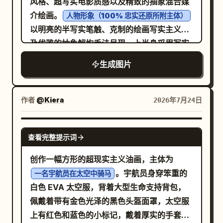
风格、超写实电影质感以及精致的抽象混合媒
在不产生强烈对比的情况下强调深度。博物馆
介绘画。
人物形象（100% 忠实还原所附主体）
级的绘画渲染，具备细致入微的细节、超平滑
以明亮的半写实笔触、克制的绘画写实主义以
的笔触过渡、精致的边缘控制以及手工精雕细
及优雅的抽象解构手法呈现。上半身采用写实
琢的艺术美感。梦幻且富有诗意的氛围，辅以
绘画风格，具有平滑的色调过渡、柔和的氛围
生成图片
细腻的薄雾、层叠的透明感、褪色的纹理以及
高光和精致的绘画建模，并与超细致的干净单
优雅的有机流动感。背景保持柔和的抽象感与
线草图、精准的轮廓描绘、细腻的墨水结构、
绘画深度，将植物剪影与自然形态完美融合，
微妙的交叉排线、雕刻感钢笔纹理以及精炼的
作者
@Kiera
2026年7月24日
构成一幅奢华且永恒的奇幻作品。高度细节
色调阴影无缝叠加。底层的线性结构在上半身
化、电影感、优雅、有机、沉浸式、顶级艺术
清晰可见，随后逐渐向身体下部消融。下半部
GPT IMAGE 2
查看完整提示词
杰作，8K 分辨率，超高保真度。
分有机地过渡为富有表现力的重叠抽象笔触、
透明的姿态涂层、羽毛状干擦纹理、柔和的厚
创作一幅方形的超现实主义油画，主体为
涂点缀、堆叠的混合媒介颜料以及充满氛围感
。宇航员身穿笨重的
一名宇航员在太空中骑马
的绘画动势。受控的解构以流动的艺术能量取
白色 EVA 太空服，背着大型生命支持背包，
代了僵硬的结构，同时避免了破碎的纹理、生
佩戴着带有金色光泽的黑色头盔面罩，太空服
硬的几何网格或混乱的扭曲。构图在细致的写
上有红色和蓝色的小标记，戴着厚实的手套和