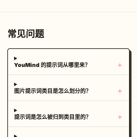
清晰的音乐元素：左侧边缘有两支斜向交叉的
长款巴洛克长笛，右上方漂浮着两支金色自然
号角，右侧边缘有一个抽象的垂直里拉琴/弦乐
常见问题
母题。在海浪中融入装饰性的红色和淡粉色高
音谱号卷纹及圆形谱线螺旋。采用深海军蓝、
青色、黑色、古金色、象牙白、珊瑚红和风化
石灰色组成的深色调。风格：超细节电影感神
YouMind 的提示词从哪里来？
话海报，混合媒介油画与蚀刻乐谱，湍急的水
流写实感，戏剧性的明暗对比，高对比度，史
诗级专辑封面构图，无可见文字，无现代服
图片提示词类目是怎么划分的？
装，无水印。长宽比 16:9。
提示词是怎么被归到类目里的？