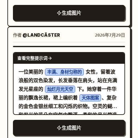
（chiaroscuro）光影，柔和的光源照亮了她
和的色彩以及适合绘本的构图。画布保持 4:3
脸部的右侧、鼻子和嘴唇，而其余五官及富有
生成图片
横向比例，拒绝写实风格，不要添加额外动
质感的深色背景则隐没在深邃、忧郁的阴影
物，不要添加水印。
中。数字绘画风格强调可见的笔触，呈现出令
人联想到文艺复兴时期肖像画的丰富古典质
作者
@LANDCÄSTER
2026年7月29日
感。
GPT IMAGE 2
查看完整提示词
一位美丽的
女性，留着波
丰满、身材匀称的
浪般的双色染发，长发垂落在肩头，站在充满
发光星座的
下。她穿着一件华
灿烂月光天空
丽的飘逸长裙，裙上编织着
、复杂
天体图案
的金色金银丝细工和闪烁的织物。空灵的蝴蝶
和发光的花朵在空气中飘浮，柔和的月光营造
出戏剧性的轮廓光。采用新艺术风格渲染，具
生成图片
有优雅的流动线条、装饰性花卉边框、浓郁的