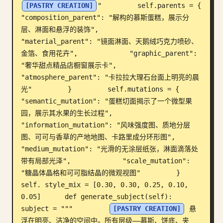
[PASTRY CREATION]
"         self.parents = {             
博客
"composition_parent": "解构的慕斯蛋糕，展示分
层、淋面和悬浮的装饰",             
"material_parent": "镜面淋面、天鹅绒巧克力喷砂、
更新
金箔、食用花卉",             "graphic_parent": 
"奢华甜点精品店橱窗展示卡",             
"atmosphere_parent": "卡拉拉大理石台面上明亮的晨
光"         }         self.mutations = {             
"semantic_mutation": "蛋糕切面揭示了一个微型果
园，展示其水果的生长过程",             
"information_mutation": "风味强度图、质地分层
图、可可与香草的产地地图、卡路里成分环形图",             
"medium_mutation": "光滑的无涂层纸张，淋面滴落处
带有局部光泽",             "scale_mutation": 
"糖晶体晶格和可可脂结晶的微观视图"         }         
self. style_mix = [0.30, 0.30, 0.25, 0.10, 
0.05]      def generate_subject(self):         
subject = """         
[PASTRY CREATION]
 悬
浮在明亮、洁净的空间中。所有层级——慕斯、饼底、夹