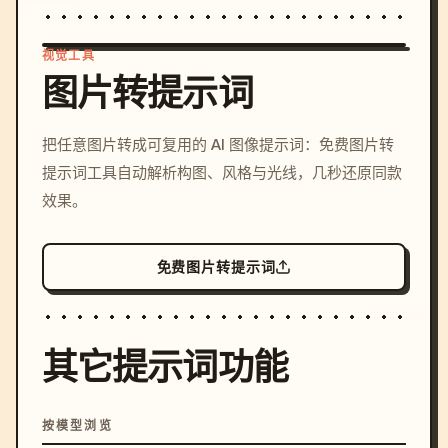
视觉工具
图片转提示词
/imagine prompt: cinemati
把任意图片转成可复用的 AI 图像提示词：免费图片转
c, cyberpunk sunset, neon
提示词工具自动解析构图、风格与光线，几秒还原同款
colors, 8k --v 6.0
效果。
免费图片转提示词
其它提示词功能
按模型浏览