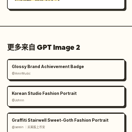
更多来自 GPT Image 2
Glossy Brand Achievement Badge
@AmirMušić
Korean Studio Fashion Portrait
@Johnn
Graffiti Stairwell Sweet-Goth Fashion Portrait
@serein ｜买美股上币安