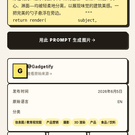
心、淋面——均被轻柔地分离，以展现味觉的建筑美感。一
把完美的勺子悬浮在旁边。         """         
return render(             subject,             
format="奢华甜点菜单特色",             title="
[PASTRY NAME]
",             subtitle="[CHEF 
用此 PROMPT 生成图片
PÂTISSIER / MAISON]",             
constraints="明亮、诱人、高精度、现代甜点艺术"         
)
@Gadgetify
G
查看原始来源
发布时间
2026年6月5日
原始语言
EN
分类
信息图 / 教育视觉图
产品营销
摄影
3D 渲染
产品
食品 / 饮料