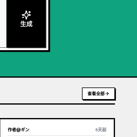
生成
查看全部
作者
@
ギン
6天前