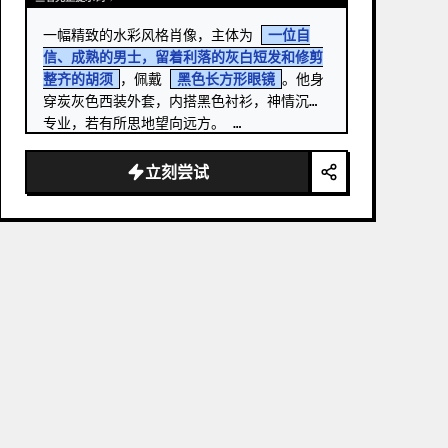
一幅精致的水彩风格肖像，主体为 
一位自
信、成熟的男士，留着利落的灰白短发和修剪
整齐的胡须
，佩戴 
黑色长方形眼镜
。他身
穿炭灰色西装外套，内搭黑色衬衫，神情沉稳
专业，若有所思地望向远方。 …
立刻尝试