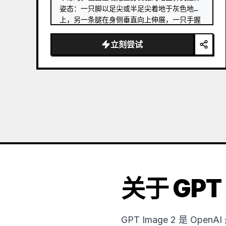
姿态：一只脚以足尖或半足尖着地于灰色地板
上，另一条腿在身侧垂直向上伸展，一只手握
住举过头顶的芭蕾舞鞋，另一只手轻扶右侧的
木质把杆。 …
立刻尝试
关于 GPT 
GPT Image 2 是 