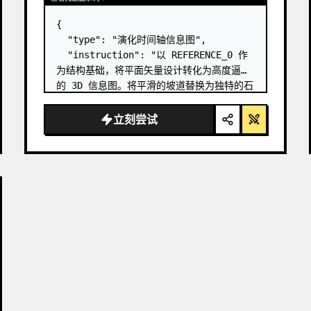
{

  "type": "演化时间轴信息图",

  "instruction": "以 REFERENCE_0 作
为结构基础，将平面矢量设计转化为高度逼真
的 3D 信息图。将平滑的坡道替换为独特的石
阶，并将所有生物升级为照片级真实的 3D 模
型。",

立刻尝试
  "style": {

    "background": "
复古纹理羊皮纸
",

    "staircase": "{argument 
name=\"staircas…