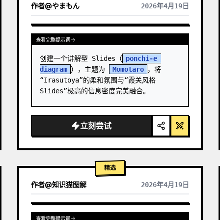
作者
@
やまもん
2026年4月19日
查看其它模型的结果
查看完整提示词
创建一个讲解型 Slides（
ponchi-e 
diagram
），主题为 
Momotaro
，将
“Irasutoya”的柔和氛围与“霞关风格 
Slides”极高的信息密度完美融合。
立刻尝试
精选
作者
@
知识猫图解
2026年4月19日
查看完整提示词