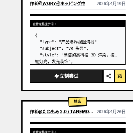
作者
@
WORY＠ホッピング中
2026年4月19日
查看完整提示词
{

  "type": "产品爆炸视图海报",

  "subject": "VR 头显",

  "style": "简洁的高科技 3D 渲染，摄影
棚灯光，发光装饰",

  "background": "
柔和的紫蓝色渐变
",

  "header": {

立刻尝试
    "logo": "∞ 
Meta Quest 3
",

    "subti…
精选
作者
@
たねもみ 2.0 / TANEMOMI VER2.0
2026年4月20日
查看完整提示词