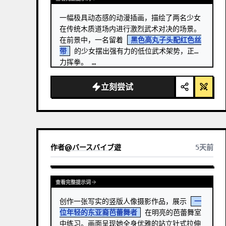
一幅极具动态感的动漫插画，描绘了两名少女
在传统木质道场内进行激烈武术对决的场景。
在前景中，一名留着 
黑色高丸子头配红色丝
带
 的少女摆出强有力的低位武术架势，正奋
力挥拳。 …
立刻尝试
作者
@
バースバイブ遊
5天前
查看完整提示词
创作一张写实的竖版人像摄影作品，展示 
一
位年轻的东亚裔芭蕾舞者
 在明亮的芭蕾舞室
中练习。画面呈现她全身优雅的站立针式拉伸