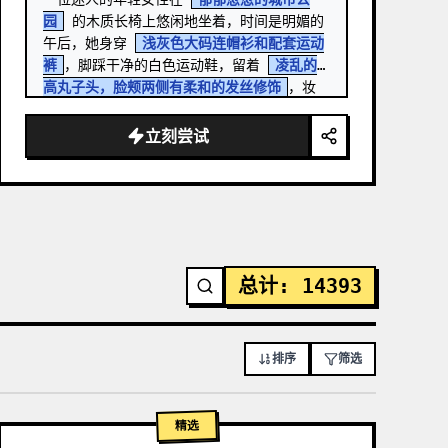
园
 的木质长椅上悠闲地坐着，时间是明媚的
午后，她身穿 
浅灰色大码连帽衫和配套运动
裤
，脚踩干净的白色运动鞋，留着 
凌乱的
高丸子头，脸颊两侧有柔和的发丝修饰
，妆
容自然，带着温暖柔和的微笑，直视镜头，一
只手轻触头发，姿态放松自信，一条腿盘在长
立刻尝试
椅上，电影级生活方式摄影，…
总计
:
14393
排序
筛选
精选