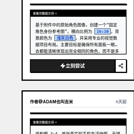
查看完整提示词
基于附件中的原始角色图像，创建一个“固定
角色身份参考图”，横向比例为 
16:10
，背
景颜色为 
浅灰白色
，并采用专业的视觉数
据项目布局。主要目标是确保所有面板一眼望
去都能清晰体现出完全相同的角色，而不是多
个相似的个体。 …
立刻尝试
作者
@
ADAM也叫吉米
6天前
查看完整提示词
竖构图 3:4，单张真实的手机生活快照，无拼