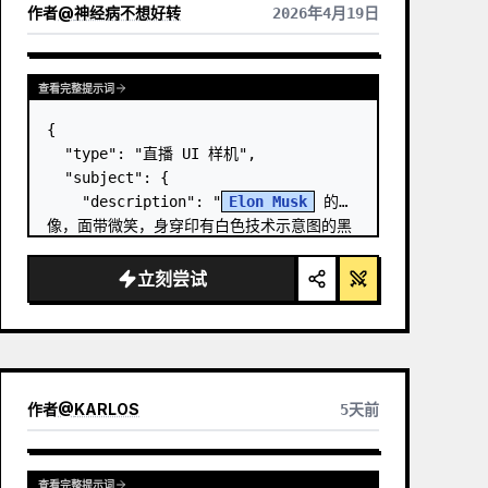
作者
@
神经病不想好转
2026年4月19日
查看完整提示词
{

  "type": "直播 UI 样机",

  "subject": {

    "description": "
Elon Musk
 的肖
像，面带微笑，身穿印有白色技术示意图的黑
色 T 恤",

    "background": "左侧显示带有 
立刻尝试
'
SPACEX
' 文字的屏幕，右侧显示红色的 
'{argument name=\…
作者
@
KARLOS
5天前
查看完整提示词