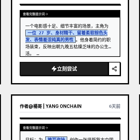
查看完整提示词
一个电影感十足、细节丰富的场景，主角为 
一位 27 岁、身材精干、留着柔软棕色头
发、表情羞涩纯真的男性
。他身着简约的职
场装束，反映出朝九晚五枯燥乏味的办公生
活。 …
立刻尝试
作者
@
楊哥 | YANG ONCHAIN
6天前
查看完整提示词
目标：为 
掩耳盗铃
 创作一张竖版复古中国