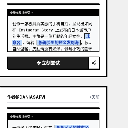
查看完整提示词
创作一张极具真实感的手机自拍，呈现出如同
在 Instagram Story 上发布的日本城市户
外生活照。主角是一位开朗的年轻女性，
未
命名
，留着 
修饰脸型的短金发刘海
，妆容
自然温暖，皮肤清透有光泽，佩戴小巧的圆环
耳饰，对着手机镜头露出温柔的闭口微笑。 …
立刻尝试
作者
@
DANIASAFVI
7天前
查看完整提示词
一位迷人的年轻女性在 
郁郁葱葱的城市公