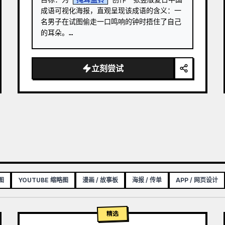
成语可视化海报，直观呈现该成语的含义：一
名男子在试图偷走一口鸣响的钟时捂住了自己
的耳朵。

画布：3:4 竖版海报，采用带有细微污渍和纹
理的米色宣纸背景，呈现出古旧教育印刷品的
立刻尝试
质感。 …
图
YOUTUBE 缩略图
漫画 / 故事板
海报 / 传单
APP / 网页设计
精选