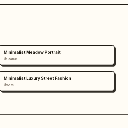
Minimalist Meadow Portrait
@Taaruk
Minimalist Luxury Street Fashion
@Aqsa