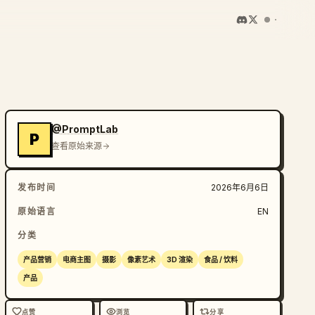
@PromptLab
P
查看原始来源
发布时间
2026年6月6日
原始语言
EN
分类
产品营销
电商主图
摄影
像素艺术
3D 渲染
食品 / 饮料
产品
点赞
浏览
分享