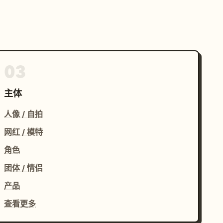
03
主体
人像 / 自拍
网红 / 模特
角色
团体 / 情侣
产品
查看更多