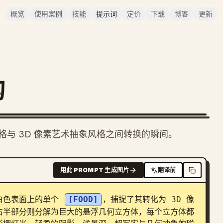
概览
使用案例
技能
提示词
定价
下载
博客
更新
构
与 3D 像素艺术抽象风格之间转换的瞬间。
用此 PROMPT 生成图片
翻译前
白色表面上的单个 
[FOOD]
，捕捉了其转化为 3D 像
右半部分则分解为巨大的悬浮几何立方体，每个立方体都