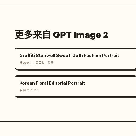
更多来自 GPT Image 2
Graffiti Stairwell Sweet-Goth Fashion Portrait
@serein ｜买美股上币安
Korean Floral Editorial Portrait
@𝟡𝟜 ᴾᴸᴬʸᶠᴼᴿᴳᴱ