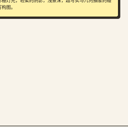
影棚灯光，轻柔的阴影，浅景深，超写实与几何抽象的碰
写构图。