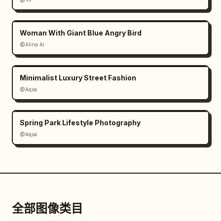
Woman With Giant Blue Angry Bird
@Alina Ai
Minimalist Luxury Street Fashion
@Aqsa
Spring Park Lifestyle Photography
@Aqsa
全部图像类目