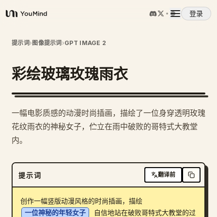
登录
YouMind
概览
提示词
›
图像提示词
›
GPT IMAGE 2
彩绘玻璃玫瑰雨衣
使用案例
技能
一幅电影质感的动漫时尚插画，描绘了一位身穿透明玫瑰
花纹雨衣的神秘女子，伫立在雨中破败的哥特式大教堂
提示词
内。
定价
提示词
翻译前
下载
创作一幅竖版动漫风格的时尚插画，描绘 
一位神秘的年轻女子
 自信地站在破败哥特式大教堂的过