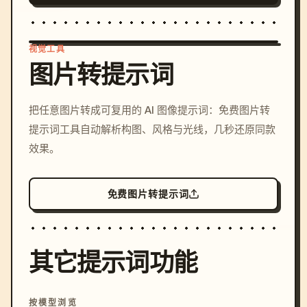
视觉工具
图片转提示词
/imagine prompt: cinemati
把任意图片转成可复用的 AI 图像提示词：免费图片转
c, cyberpunk sunset, neon
提示词工具自动解析构图、风格与光线，几秒还原同款
colors, 8k --v 6.0
效果。
免费图片转提示词
其它提示词功能
按模型浏览