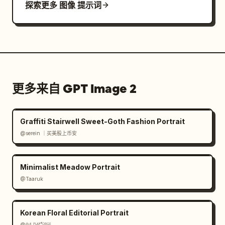
探索更多 图像 提示词
更多来自 GPT Image 2
Graffiti Stairwell Sweet-Goth Fashion Portrait
@serein ｜买美股上币安
Minimalist Meadow Portrait
@Taaruk
Korean Floral Editorial Portrait
@𝟡𝟜 ᴾᴸᴬʸᶠᴼᴿᴳᴱ