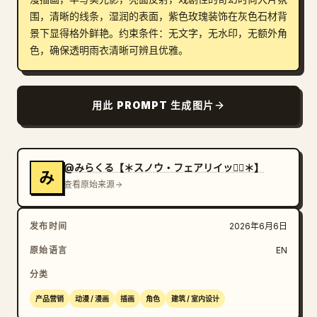
围，清晰的线条，湿润的表面，紫色玫瑰装饰在灰色石材背
景下显得格外鲜艳。约束条件：无文字，无水印，无额外角
色，确保透明雨衣清晰可辨且优雅。
用此 PROMPT 生成图片
@みらくる【＊スノウ・フェアリイッ🧚‍♀️＊】
み
查看原始来源
发布时间
2026年6月6日
原始语言
EN
分类
产品营销
动漫 / 漫画
插画
角色
建筑 / 室内设计