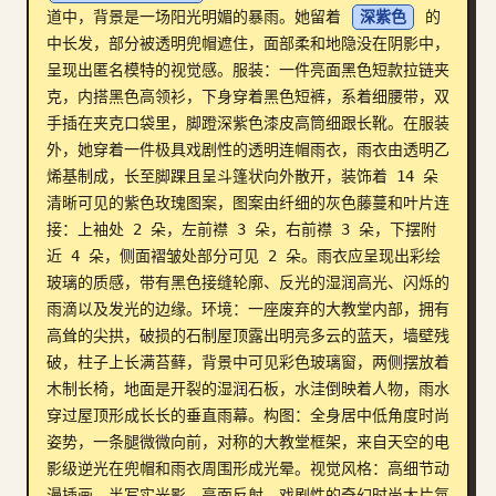
道中，背景是一场阳光明媚的暴雨。她留着 
深紫色
 的
博客
中长发，部分被透明兜帽遮住，面部柔和地隐没在阴影中，
呈现出匿名模特的视觉感。服装：一件亮面黑色短款拉链夹
克，内搭黑色高领衫，下身穿着黑色短裤，系着细腰带，双
更新
手插在夹克口袋里，脚蹬深紫色漆皮高筒细跟长靴。在服装
外，她穿着一件极具戏剧性的透明连帽雨衣，雨衣由透明乙
烯基制成，长至脚踝且呈斗篷状向外散开，装饰着 14 朵
清晰可见的紫色玫瑰图案，图案由纤细的灰色藤蔓和叶片连
接：上袖处 2 朵，左前襟 3 朵，右前襟 3 朵，下摆附
近 4 朵，侧面褶皱处部分可见 2 朵。雨衣应呈现出彩绘
玻璃的质感，带有黑色接缝轮廓、反光的湿润高光、闪烁的
雨滴以及发光的边缘。环境：一座废弃的大教堂内部，拥有
高耸的尖拱，破损的石制屋顶露出明亮多云的蓝天，墙壁残
破，柱子上长满苔藓，背景中可见彩色玻璃窗，两侧摆放着
木制长椅，地面是开裂的湿润石板，水洼倒映着人物，雨水
穿过屋顶形成长长的垂直雨幕。构图：全身居中低角度时尚
姿势，一条腿微微向前，对称的大教堂框架，来自天空的电
影级逆光在兜帽和雨衣周围形成光晕。视觉风格：高细节动
漫插画，半写实光影，亮面反射，戏剧性的奇幻时尚大片氛