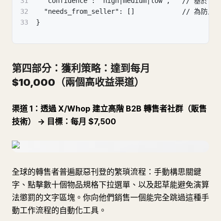
31
  "confidence": "high|medium|low",   // 基
32
  "needs_from_seller": []            //
33
}
第四部分：獲利策略：達到每月
$10,000（兩個高收益渠道）
渠道 1：透過 X/Whop 建立高階 B2B 轉售者社群（販售
技術） -> 目標：每月 $7,500
全球的轉售者普遍厭惡刊登的繁瑣流程：手動構思關鍵
字、點擊數十個物品規格下拉選單、以及起草能避免演算
法懲罰的文字區塊。你向他們銷售一個能完全跳過這種手
動工作流程的自動化工具。