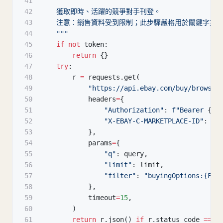
41
"""
42
    獲取即時、活躍的競爭對手刊登。
43
    注意：銷售資料受到限制；此步驟嚴格用於關鍵字提
44
    """
45
if
not
 token
:
46
return
{
}
47
try
:
48
        r 
=
 requests
.
get
(
49
"https://api.ebay.com/buy/browse/
50
            headers
=
{
51
"Authorization"
:
f"Bearer 
{
to
52
"X-EBAY-C-MARKETPLACE-ID"
:
"E
53
}
,
54
            params
=
{
55
"q"
:
 query
,
56
"limit"
:
 limit
,
57
"filter"
:
"buyingOptions:{FIX
58
}
,
59
            timeout
=
15
,
60
)
61
return
 r
.
json
(
)
if
 r
.
status_code 
==
2