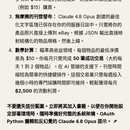
（例如 $15）購買。
無摩擦的刊登發布：
Claude 4.8 Opus 創建的最佳
化文字區塊已保存在你的伺服器日誌中。只需將你的
產品照片直接上傳到 eBay，根據 JSON 輸出直接映
射結構化的物品規格，然後上線。
數學計算：
瞄準高收益領域，每個物品的最低淨價
差為 $50。你每月只需完成
50 筆成功交易
（大約每
天 1 到 2 個物品）。在 AI 管線的支援下，刊登時間
縮短為簡單的快捷鍵操作，這個交易量只需每週投入
幾個小時的專門採購時間即可維持，輕鬆獲得每月
$2,500
的流動利潤。
不要遺失這份藍圖。立即將其加入書籤，以便在你開始設
定部署環境時，隨時準備好完整的系統架構、OAuth
Python 邏輯和反幻覺的 Claude 4.8 Opus 提示。
📌