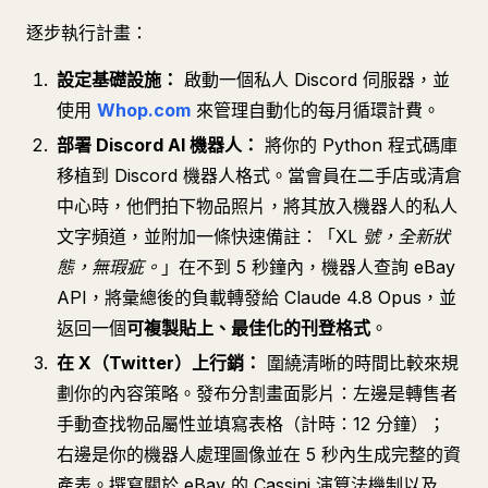
逐步執行計畫：
設定基礎設施：
啟動一個私人 Discord 伺服器，並
使用
Whop.com
來管理自動化的每月循環計費。
部署 Discord AI 機器人：
將你的 Python 程式碼庫
移植到 Discord 機器人格式。當會員在二手店或清倉
中心時，他們拍下物品照片，將其放入機器人的私人
文字頻道，並附加一條快速備註：「
XL 號，全新狀
態，無瑕疵。
」在不到 5 秒鐘內，機器人查詢 eBay
API，將彙總後的負載轉發給 Claude 4.8 Opus，並
返回一個
可複製貼上、最佳化的刊登格式
。
在 X（Twitter）上行銷：
圍繞清晰的時間比較來規
劃你的內容策略。發布分割畫面影片：左邊是轉售者
手動查找物品屬性並填寫表格（計時：12 分鐘）；
右邊是你的機器人處理圖像並在 5 秒內生成完整的資
產表。撰寫關於 eBay 的 Cassini 演算法機制以及