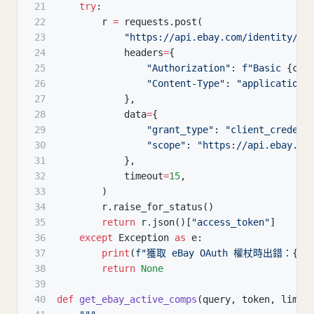
21
try
:
22
        r 
=
 requests
.
post
(
23
"https://api.ebay.com/identity/v1
24
            headers
=
{
25
"Authorization"
:
f"Basic 
{
cre
26
"Content-Type"
:
"application/
27
}
,
28
            data
=
{
29
"grant_type"
:
"client_credent
30
"scope"
:
"https://api.ebay.co
31
}
,
32
            timeout
=
15
,
33
)
34
        r
.
raise_for_status
(
)
35
return
 r
.
json
(
)
[
"access_token"
]
36
except
 Exception 
as
 e
:
37
print
(
f"獲取 eBay OAuth 權杖時出錯：
{
e
}
38
return
None
39
40
def
get_ebay_active_comps
(
query
,
 token
,
 limit