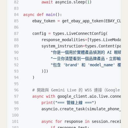
82
await
 asyncio
.
sleep
(
1
)
83
84
async
def
main
(
)
:
85
    ebay_token 
=
 get_ebay_app_token
(
EBAY_CLIE
86
87
    config 
=
 types
.
LiveConnectConfig
(
88
        response_modalities
=
[
types
.
LiveModali
89
        system_instruction
=
types
.
Content
(
part
90
"你是一個用於實體產品偵測的 AI 眼睛。持
91
"一旦你清楚看到一個品牌產品，立即輸出一個
92
"包含 'brand' 和 'model_name'
93
)
]
)
94
)
95
96
# 開啟與 Gemini Live 的 WSS 連接（Google 
97
async
with
 google_client
.
aio
.
live
.
connect
98
print
(
"=== 管線上線 ==="
)
99
        asyncio
.
create_task
(
simulate_phone_ca
100
101
async
for
 response 
in
 session
.
receive
102
if
 response
.
text
: