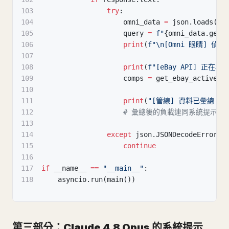
103
try
:
104
                    omni_data 
=
 json
.
loads
(
re
105
                    query 
=
f"
{
omni_data
.
get
(
106
print
(
f"\n[Omni 眼睛] 偵
107
108
print
(
f"[eBay API] 正在為 
109
                    comps 
=
 get_ebay_active_c
110
111
print
(
"[管線] 資料已彙總。正在將
112
# 彙總後的負載連同系統提示（第
113
114
except
 json
.
JSONDecodeError
:
115
continue
116
117
if
 __name__ 
==
"__main__"
:
118
    asyncio
.
run
(
main
(
)
)
第三部分：Claude 4.8 Opus 的系統提示