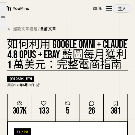
簡介：核心架構
登入
第一部分：設定每個元件
YouMind
文章大綱
第二部分：整合與自動化（生產級 Python 程式碼）
概覽
𝕏 爆款文章追蹤
/
目前文章
第三部分：Claude 4.8 Opus 的系統提示（反幻覺 + SEO 文案）
如何利用 GOOGLE OMNI + CLAUDE
第四部分：獲利策略：達到每月 $10,000（兩個高收益渠道）
使用案例
複刻封面
4.8 OPUS + EBAY 藍圖每月獲利
1 萬美元：完整電商指南
技能
@
RIDARK_ETH
提示詞
英語
2026年6月01日
定價
307K
133
5
26
381
下載
TL;DR