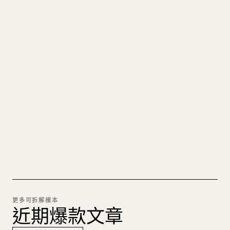
寫給創作者
把你的 MARKDOWN 變成乾淨
的 𝕏 文章
圖片上傳、表格、程式碼區塊，往 𝕏 上手動重排太
痛苦。YouMind 把整篇 Markdown 一鍵轉成乾淨、
可直接發佈的 𝕏 文章草稿。
試試 MARKDOWN 轉 𝕏
更多可拆解樣本
近期爆款文章