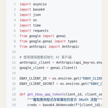
1
import
 asyncio
2
import
 base64
3
import
 json
4
import
 os
5
import
 time
6
import
 requests
7
from
 google 
import
 genai
8
from
 google
.
genai 
import
 types
9
from
 anthropic 
import
 Anthropic
10
11
# 使用環境變數初始化 AI 客戶端
12
anthropic_client 
=
 Anthropic
(
api_key
=
os
.
envir
13
google_client 
=
 genai
.
Client
(
)
14
15
EBAY_CLIENT_ID 
=
 os
.
environ
.
get
(
"EBAY_CLIENT_
16
EBAY_CLIENT_SECRET 
=
 os
.
environ
.
get
(
"EBAY_CLI
17
18
def
get_ebay_app_token
(
client_id
,
 client_secr
19
"""獲取應用程式存取權杖的官方 OAuth 流程"""
20
    creds 
=
 base64
.
b64encode
(
f"
{
client_id
}
:
{
c