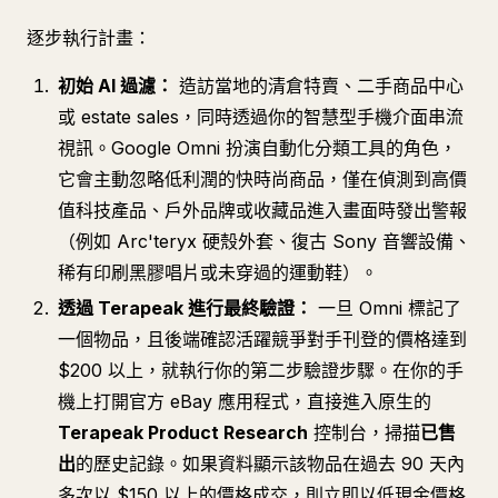
逐步執行計畫：
初始 AI 過濾：
造訪當地的清倉特賣、二手商品中心
或 estate sales，同時透過你的智慧型手機介面串流
視訊。Google Omni 扮演自動化分類工具的角色，
它會主動忽略低利潤的快時尚商品，僅在偵測到高價
值科技產品、戶外品牌或收藏品進入畫面時發出警報
（例如 Arc'teryx 硬殼外套、復古 Sony 音響設備、
稀有印刷黑膠唱片或未穿過的運動鞋）。
透過 Terapeak 進行最終驗證：
一旦 Omni 標記了
一個物品，且後端確認活躍競爭對手刊登的價格達到
$200 以上，就執行你的第二步驗證步驟。在你的手
機上打開官方 eBay 應用程式，直接進入原生的
Terapeak Product Research
控制台，掃描
已售
出
的歷史記錄。如果資料顯示該物品在過去 90 天內
多次以 $150 以上的價格成交，則立即以低現金價格