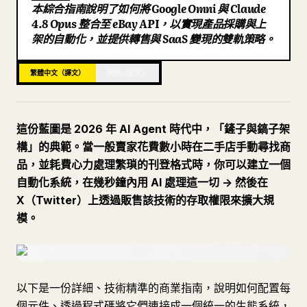
本綜合指南說明了如何將 Google Omni 與 Claude
部落格
4.8 Opus 整合至 eBay API，以實現產品採購與上
架的自動化，並提供轉售與 SaaS 變現的雙軌策略。
更新
繁體中文（譯文）
英語（原文）
這份藍圖是 2026 年 AI Agent 時代中，「鏟子與鎬子架
構」的典範。當一般賣家花費數小時在二手店手動尋找商
品，並耗費心力處理繁瑣的刊登格式時，你可以建立一個
自動化系統，在幾秒鐘內用 AI 處理這一切 -> 然後在
X（Twitter）上透過販售該技術的存取權限來擴大規
模。
以下是一份詳細、技術精準的商業指南，說明如何配置每
個元件、透過程式碼將它們連接成一個統一的生態系統，