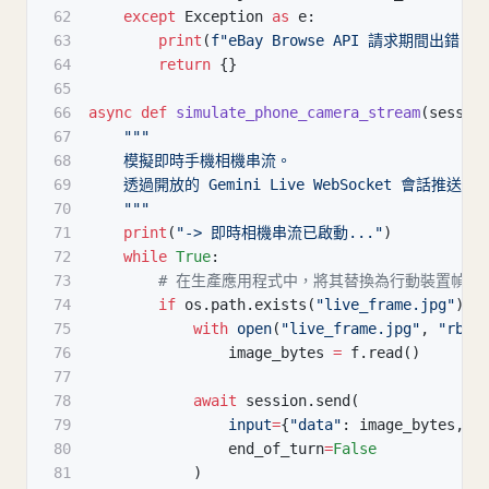
62
except
 Exception 
as
 e
:
63
print
(
f"eBay Browse API 請求期間出錯：
{
64
return
{
}
65
66
async
def
simulate_phone_camera_stream
(
sessio
67
"""
68
    模擬即時手機相機串流。
69
    透過開放的 Gemini Live WebSocket 會話推送 
70
    """
71
print
(
"-> 即時相機串流已啟動..."
)
72
while
True
:
73
# 在生產應用程式中，將其替換為行動裝置幀緩衝區
74
if
 os
.
path
.
exists
(
"live_frame.jpg"
)
:
75
with
open
(
"live_frame.jpg"
,
"rb"
)
76
                image_bytes 
=
 f
.
read
(
)
77
78
await
 session
.
send
(
79
input
=
{
"data"
:
 image_bytes
,
"
80
                end_of_turn
=
False
81
)