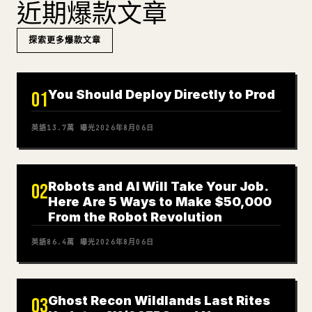
近期爆款文章
探索更多爆款文章
You Should Deploy Directly to Prod
01
英語
13.7萬
曝光
2026年8月06日
Robots and AI Will Take Your Job.
02
Here Are 5 Ways to Make $50,000
From the Robot Revolution
英語
86.4萬
曝光
2026年8月06日
Ghost Recon Wildlands Last Rites
03