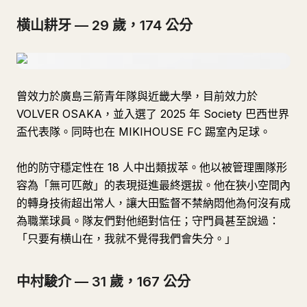
横山耕牙 — 29 歲，174 公分
曾效力於廣島三箭青年隊與近畿大學，目前效力於
VOLVER OSAKA，並入選了 2025 年 Society 巴西世界
盃代表隊。同時也在 MIKIHOUSE FC 踢室內足球。
他的防守穩定性在 18 人中出類拔萃。他以被管理團隊形
容為「無可匹敵」的表現挺進最終選拔。他在狹小空間內
的轉身技術超出常人，讓大田監督不禁納悶他為何沒有成
為職業球員。隊友們對他絕對信任；守門員甚至說過：
「只要有横山在，我就不覺得我們會失分。」
中村駿介 — 31 歲，167 公分