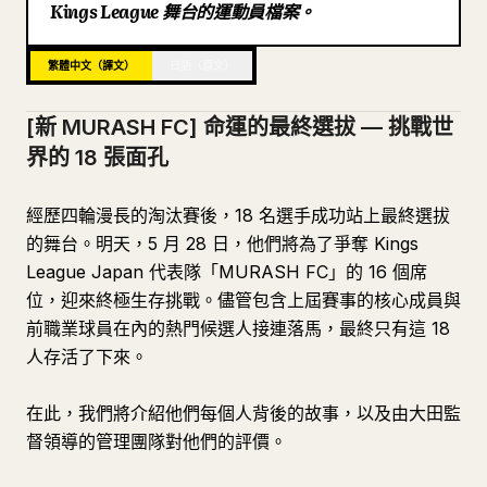
Kings League 舞台的運動員檔案。
邁向命運的 5 月 28 日
部落格
繁體中文（譯文）
日語（原文）
更新
[新 MURASH FC] 命運的最終選拔 — 挑戰世
界的 18 張面孔
經歷四輪漫長的淘汰賽後，18 名選手成功站上最終選拔
的舞台。明天，5 月 28 日，他們將為了爭奪 Kings
League Japan 代表隊「MURASH FC」的 16 個席
位，迎來終極生存挑戰。儘管包含上屆賽事的核心成員與
前職業球員在內的熱門候選人接連落馬，最終只有這 18
人存活了下來。
在此，我們將介紹他們每個人背後的故事，以及由大田監
督領導的管理團隊對他們的評價。