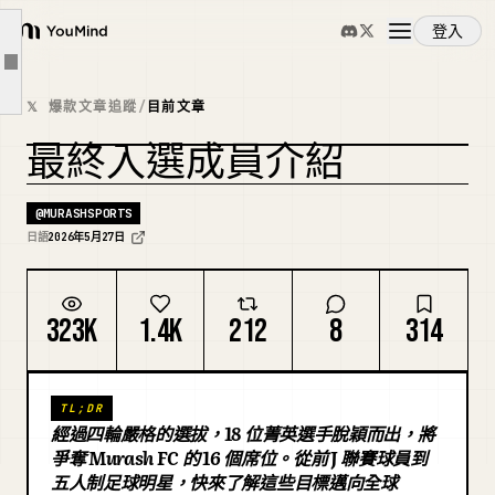
小田涼平 — 26 歲，171 公分
登入
YouMind
梅津玲央 — 26 歲，165 公分
文章大綱
概覽
濱本一輝 — 27 歲，184 公分
𝕏 爆款文章追蹤
/
目前文章
具備戰術視野的技巧型球員
最終入選成員介紹
使用案例
谷田充 — 28 歲，170 公分
複刻封面
林田大和 — 25 歲，178 公分
@
MURASHSPORTS
技能
日語
2026年5月27日
箱崎優也 — 31 歲，172 公分
重信啓介
提示詞
323K
1.4K
212
8
314
縣捷平 — 31 歲，184 公分
支持球隊的盡職成員
定價
江川雅伸 — 29 歲，173 公分
TL;DR
經過四輪嚴格的選拔，18 位菁英選手脫穎而出，將
宮内駿介 — 22 歲，172 公分
下載
爭奪 Murash FC 的 16 個席位。從前 J 聯賽球員到
深谷圭佑 — 27 歲，183 公分
五人制足球明星，快來了解這些目標邁向全球