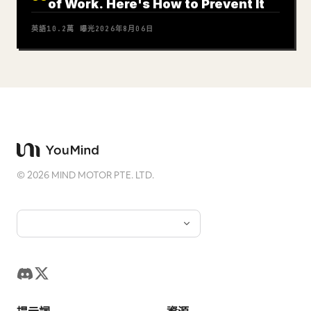
of Work. Here's How to Prevent It
英語
10.2萬
曝光
2026年8月06日
©
2026
MIND MOTOR PTE. LTD.