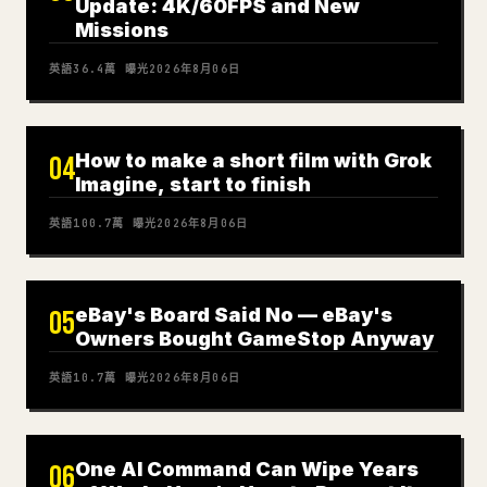
Update: 4K/60FPS and New
Missions
英語
36.4萬
曝光
2026年8月06日
How to make a short film with Grok
04
Imagine, start to finish
英語
100.7萬
曝光
2026年8月06日
eBay's Board Said No — eBay's
05
Owners Bought GameStop Anyway
英語
10.7萬
曝光
2026年8月06日
One AI Command Can Wipe Years
06