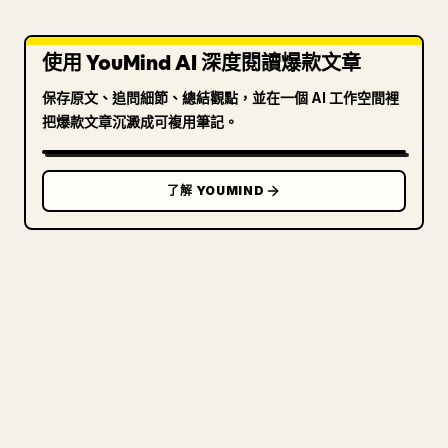
使用 YouMind AI 深度閱讀爆款文章
保存原文、追問細節、總結觀點，並在一個 AI 工作空間裡
把爆款文章沉澱成可複用筆記。
了解 YOUMIND
寫給創作者
把你的 MARKDOWN 變成乾淨