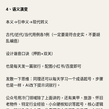
4、语义演变
本义→引申义→现代转义
古代/近代/当代用例各1例（一定要是符合史实，不要胡
乱编造）
设计谐音口诀（押韵+双关）
也是每天发一篇就行，配图小红书/百度即可
发散一下思维：同理还可以每天学习一个成语起号，步骤
也是一样，AI改下提示词就行。
公众号用冷门领域除了上面讲的，还有美甲、旅游、怀旧
老物件、特定行业经验、小众硬核知识等起号，核心逻辑