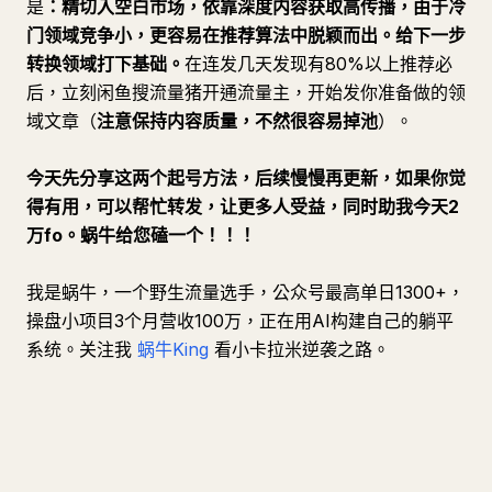
是
：精切入空白市场，依靠深度内容获取高传播，由于冷
门领域竞争小，更容易在推荐算法中脱颖而出。给下一步
转换领域打下基础。
在连发几天发现有80%以上推荐必
后，立刻闲鱼搜流量猪开通流量主，开始发你准备做的领
域文章（
注意保持内容质量，不然很容易掉池
）。
今天先分享这两个起号方法，后续慢慢再更新，如果你觉
得有用，可以帮忙转发，让更多人受益，同时助我今天2
万fo。蜗牛给您磕一个！！！
我是蜗牛，一个野生流量选手，公众号最高单日1300+，
操盘小项目3个月营收100万，正在用AI构建自己的躺平
系统。关注我
蜗牛King
看小卡拉米逆袭之路。