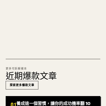
的 𝕏 文章
圖片上傳、表格、程式碼區塊，往 𝕏 上手動重排太
痛苦。YouMind 把整篇 Markdown 一鍵轉成乾淨、
可直接發佈的 𝕏 文章草稿。
試試 MARKDOWN 轉 𝕏
更多可拆解樣本
近期爆款文章
探索更多爆款文章
養成這一個習慣，讓你的成功機率翻 10
01