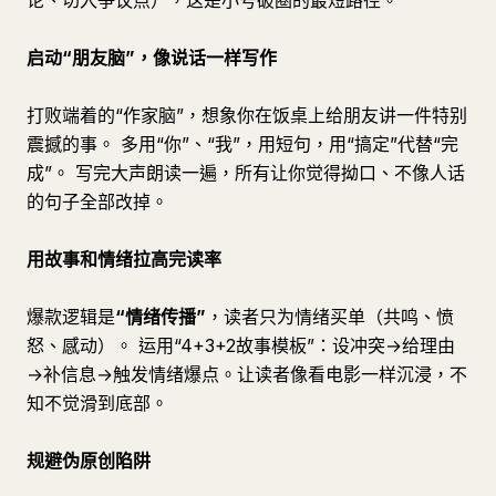
论、切入争议点），这是小号破圈的最短路径。
启动“朋友脑”，像说话一样写作
打败端着的“作家脑”，想象你在饭桌上给朋友讲一件特别
震撼的事。 多用“你”、“我”，用短句，用“搞定”代替“完
成”。 写完大声朗读一遍，所有让你觉得拗口、不像人话
的句子全部改掉。
用故事和情绪拉高完读率
爆款逻辑是
“情绪传播”
，读者只为情绪买单（共鸣、愤
怒、感动）。 运用“4+3+2故事模板”：设冲突→给理由
→补信息→触发情绪爆点。让读者像看电影一样沉浸，不
知不觉滑到底部。
规避伪原创陷阱