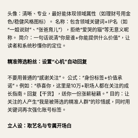
头像：清晰、专业，最好能体现领域属性（如理财号用金
色/稳健风格图标）。 名称：包含领域关键词+IP名（如
“一姐说财”、“张爸育儿”），拒绝“爱哭的猫”等无意义昵
称。 简介：一句话说清“你是谁+你能提供什么价值”，让
读者和系统秒懂你的定位。
精准筛选粉丝：设置“心机”自动回复
不要用普通的“感谢关注”。 公式：“身份标签+价值承
诺”。例如：“恭喜你，这里是10万+职场人都在关注的成
长指南。回复【干货】，送你一份涨薪秘籍。” 目的：让
关注的人产生“我是被筛选的精准人群”的珍惜感，同时用
关键词再次强化账号标签。
立人设：取艺名与专属开场白