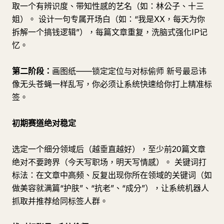
取一个有辨识度、带知性感的艺名（如：林公子、十三
姐）。 设计一句专属开场白（如：“我是XX，每天为你
拆解一个搞钱逻辑”），每篇文章重复，洗脑式强化IP记
忆。
第二阶段：
画图纸——锁定定位与对标偷师 新号最忌讳
像无头苍蝇一样乱写，你必须让系统快速给你打上精准标
签。
初期赛道绝对稳定
选定一个细分领域后（越垂直越好），至少前20篇文章
绝对不要跨界（今天写职场，明天写情感）。 关键词打
标法：在文章中高频、反复出现你所在领域的关键词（如
做美容就满篇“护肤”、“抗老”、“成分”），让系统机器人
抓取并推荐给同标签人群。