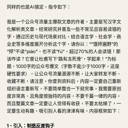
同样的也是AI搞定，指令如下：
我是一个公众号流量主爆款文章的作者，主要是写汉字文
化解析类文章，经常研究并普及一些不常见且容易读错的
字，通过历史与现代场景对比，结合语言学、社会学、商
业史等多维度展开分析这个字，请你以：““饿殍遍野”的
“殍”不读“piáo”、也不读“fú”，超过70%的人会读错！那
该咋读？它曾让杜甫写下‘路有冻死骨’，学起来！”为标
题，1000字的公众号爆文（字数不能少于1000字，这是
硬性要求），让公众号流量源源不断，让大家转发不断、
收藏不断，请注意，你查到资料后，内容一定要自己重新
组织语言重新写，不要简单整合一下就完事，我需要原创
度非常高、且角度很独特的内容，不要千篇一律的内容，
而且整篇文章一定要让人觉得有收获，不要太枯燥了，一
定要生动有趣，吸引别人看的津津有味，内容框架如下：
1、引入：制造反差钩子