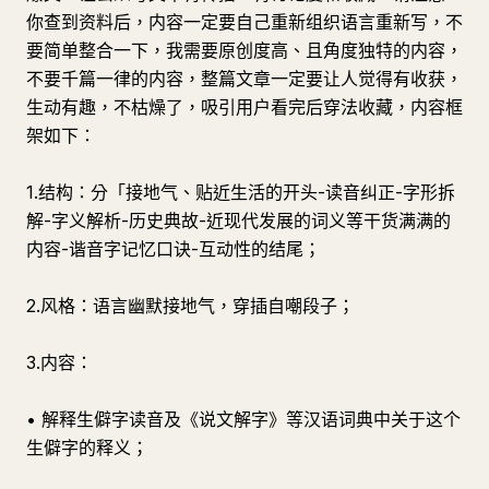
你查到资料后，内容一定要自己重新组织语言重新写，不
要简单整合一下，我需要原创度高、且角度独特的内容，
不要千篇一律的内容，整篇文章一定要让人觉得有收获，
生动有趣，不枯燥了，吸引用户看完后穿法收藏，内容框
架如下：
1.结构：分「接地气、贴近生活的开头-读音纠正-字形拆
解-字义解析-历史典故-近现代发展的词义等干货满满的
内容-谐音字记忆口诀-互动性的结尾；
2.风格：语言幽默接地气，穿插自嘲段子；
3.内容：
• 解释生僻字读音及《说文解字》等汉语词典中关于这个
生僻字的释义；