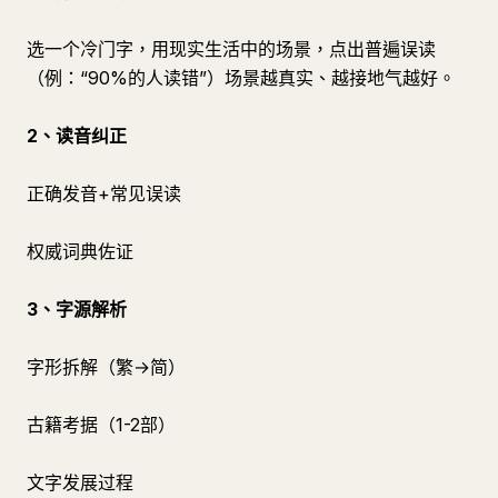
选一个冷门字，用现实生活中的场景，点出普遍误读
（例：“90%的人读错”）场景越真实、越接地气越好。
2、读音纠正
正确发音+常见误读
权威词典佐证
3、字源解析
字形拆解（繁→简）
古籍考据（1-2部）
文字发展过程