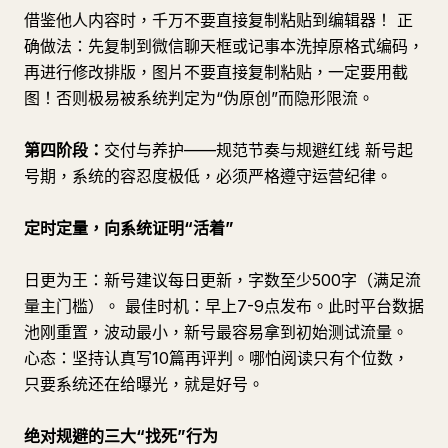
借鉴他人内容时，千万不要直接复制粘贴到编辑器！ 正
确做法：先复制到微信聊天框或记事本洗掉原格式编码，
再进行修改排版，图片不要直接复制粘贴，一定要用截
图！否则极易被系统判定为“伪原创”而隐形限流。
第四阶段：
交付与养护——规范节奏与规避红线 新号起
号期，系统的容忍度极低，必须严格遵守运营纪律。
定时定量，向系统证明“活着”
日更为王：新号建议每日更新，字数至少500字（满足流
量主门槛）。 最佳时机：早上7-9点发布。此时平台数据
池刚重置，波动最小，新号最容易拿到初始测试流量。
心态：坚持认真写10篇再评判。哪怕阅读只有个位数，
只要系统还在给曝光，就是好号。
绝对规避的三大“找死”行为