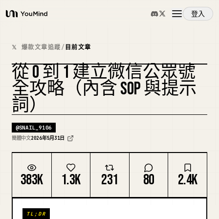
登入
YouMind
概覽
𝕏 爆款文章追蹤
/
目前文章
從 0 到 1 建立微信公眾號
使用案例
複刻封面
全攻略（內含 SOP 與提示
詞）
技能
@
SNAIL_9106
提示詞
簡體中文
2026年5月31日
定價
383K
1.3K
231
80
2.4K
下載
TL;DR