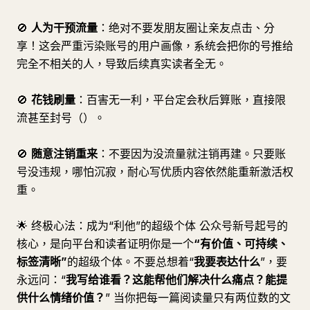
🚫
人为干预流量
：绝对不要发朋友圈让亲友点击、分
享！这会严重污染账号的用户画像，系统会把你的号推给
完全不相关的人，导致后续真实读者全无。
🚫
花钱刷量
：百害无一利，平台定会秋后算账，直接限
流甚至封号（）。
🚫
随意注销重来
：不要因为没流量就注销再建。只要账
号没违规，哪怕沉寂，耐心写优质内容依然能重新激活权
重。
🌟 终极心法：成为“利他”的超级个体 公众号新号起号的
核心，是向平台和读者证明你是一个
“有价值、可持续、
标签清晰”
的超级个体。不要总想着“
我要表达什么
”，要
永远问：“
我写给谁看？这能帮他们解决什么痛点？能提
供什么情绪价值？
” 当你把每一篇阅读量只有两位数的文