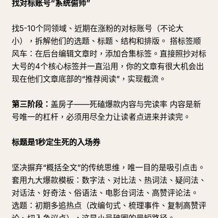
找对标账号“系统偷师”
找5-10个同领域、近期在涨粉的对标账号（不论大
小），拆解他们的选题、标题、结构和排版。 搭标签顺
风车：在后台编辑文章时，添加合集标签。直接照抄对标
大号的4个核心标签并一直沿用，你的文章有很大机会出
现在他们文章底部的“推荐阅读”，实现截流。
第三阶段：
盖房子——死磕爆款内容与完读率 内容是新
号唯一的杠杆，必须用尽全力让读者点进来并读完。
标题是1秒定生死的入场券
坚决摒弃“概括全文”的传统思维，唯一目的是吸引点击。
套用九大爆款模板：数字法、对比法、热词法、疑问法、
对话法、好奇法、俗语法、电影台词法、高赞评论法。
选题：初期多追热点（改编句式、梳理事件、复制高赞评