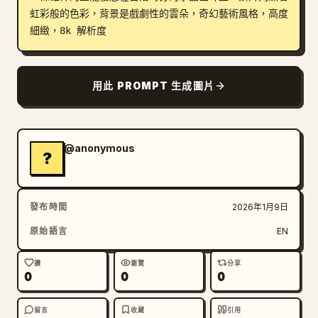
虹彩般的色彩，背景是戲劇性的雲朵，奇幻藝術風格，高度
部落格
細緻，8k 解析度
更新
用此 PROMPT 生成圖片
@anonymous
?
發布時間
2026年1月9日
原始語言
EN
讚
瀏覽
分享
0
0
0
留言
收藏
引用