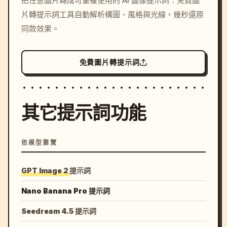
把任意圖片轉成可重複使用的 AI 圖像提示詞：免費圖
c, cyberpunk sunset, neon
片轉提示詞工具自動解析構圖、風格與光線，幾秒還原
colors, 8k --v 6.0
同款效果。
免費圖片轉提示詞
其它提示詞功能
依模型瀏覽
GPT Image 2 提示詞
Nano Banana Pro 提示詞
Seedream 4.5 提示詞