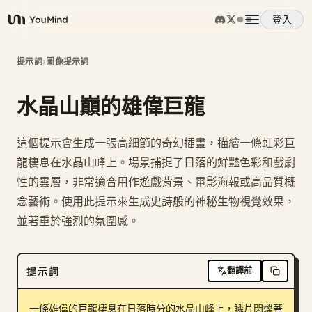
登入
YouMind
概覽
提示詞
›
圖像提示詞
水晶山巔的雄偉巨龍
使用案例
這個提示會生成一張高細節的奇幻插畫，描繪一條虹彩巨
技能
龍棲息在水晶山峰上。場景捕捉了日落的鮮豔色彩和戲劇
性的雲層，非常適合用作遊戲背景、電影海報或高品質概
提示詞
念藝術。使用此提示來生成史詩般的神秘生物視覺效果，
並著重於強烈的氛圍感。
定價
提示詞
翻譯前
下載
一條雄偉的巨龍棲息在日落時分的水晶山峰上，鱗片閃爍著