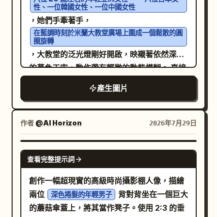
すが……」。倉鼠在微型鍵盤上快速打字，圓
性、一位韓國女性、一位中國女性
紀防禦城市或城堡，部分被薄霧遮蔽，後方升
形對話氣泡寫著「はい、どの配送会社も熊本
，她們手牽著手，
起多道煙柱。天空佈滿厚重的風暴雲，地平線
への配送は全域ストップしてます」，並伴隨
在藍調時刻於米蘭大教堂廣場上圍成一個鬆散的圓
附近透出一抹冷灰色的微光。使用鐵灰色、泥
小型打字音效「カタカタカタ」。 4. 第 4 格，
圈旋轉
褐色、深綠色、褪紅色與煙黑色的低飽和度色
，大教堂的泛光燈剛好開啟，映襯著依然深藍
淒涼的笑點：背景變為大面積黑色，帶有沉重
調。畫面需呈現高預算歷史史詩電影的劇照質
的暮色天空，動作帶有輕微的動態模糊。 直接
的陰影。上方中央的掛鐘顯示約 6:30。年輕
感，具備戲劇性的空氣透視感、嚴峻的陰天光
面對鏡頭的兩三位女性展現出清晰、鮮明的東
員工在右側，臉色蒼白且疲憊，雙眼無神，冒
產生圖片
影、細緻的盔甲紋理、電影級景深以及粗獷的
亞面部特徵，表情自然開懷；其餘人物則捕捉
著冷汗，表情充滿無助的恐懼。倉鼠在左側微
戰場寫實感。禁止出現現代物品、文字、乾淨
到轉身過程中的瞬間，臉部呈現部分側面或柔
型鍵盤後方，同樣雙眼無神，爪子放在桌上。
的奇幻光澤或任何可見的水印。
和的動態模糊，符合旋轉時的自然視覺效果。
左上方有一個巨大的鋸齒狀對話氣泡寫著：
作者
@AI Horizon
2026年7月29日
當泛光燈照在臉上時，她們的皮膚呈現出真實
「そんなの無理を通してこい！！話せばどっ
的次表面散射效果，清晰受光的人物臉上有明
かしら受け取ってくれるだろ！！片っ端から
GPT IMAGE 2
查看完整提示詞
顯的鏡面微光，並保留了自然的肌膚紋理。 團
当たれ！！」。最終氛圍為冷面幽默的恐怖感
體成員的髮型各異，頭髮隨著旋轉動作向外擺
與職場荒謬感。 文字限制：精確保留上述日文
創作一幅超現實的高級時尚攝影棚人像，描繪
動，髮絲在離心力作用下懸停在半空中。她們
對話。使用粗體手寫風格漫畫字體。將審查過
兩位
背對背坐在一個巨大
深色捲髮的年輕男子
穿著
的品牌引用保留為「ヤ〇ト」，而非真實品
的蘑菇傘蓋上，將其當作凳子。使用 2:3 的垂