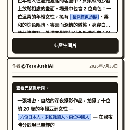
位年輕人在陽光灑落的客廳中，於柔軟的沙發
杯之間的關係清晰準確。呈現真實的皮膚紋
咖啡廳經理，用後腿站立，驕傲地用一隻爪子
上放鬆相處的畫面。場景中包含 2 位角色：一
理、細緻毛孔、自然的碎髮與真實的衣物皺
遞出那顆發光的金色星星。包含 3 個清晰可見
位溫柔的年輕女性，擁有
、柔
長深棕色頭髮
褶，避免過度磨皮。整體氛圍輕鬆、甜蜜且生
的黑板：左側的菜單專案列出了 Starlight
和的棕色眼睛、害羞而深情的微笑，身穿白色
動，如同約會時被朋友捕捉到的瞬間，避免婚
Blend、Moonbeam Latte、Meteor
蕾絲邊襯衫，外搭寬鬆的奶油色針織外套；以
紗照或商業廣告的刻意感。 ## 負面提示詞
Mocha、Cosmic Cocoa 和 Dusty Matcha
及一位年輕男性，擁有凌亂的棕色頭髮和棕色
(Negative Prompt) 畫面中不可僅出現男性的
產生圖片
等飲品；吧台附近的一個小專案寫著咖啡廳備
眼睛，身穿淺色連帽衫，頭部枕在她的膝蓋上
手，不可裁切掉男性的臉，無第三人，女性不
註；前景的一個專案則寫著 Today's Special
或靠在她的手臂旁。女性溫柔地將一隻手放在
應自己拿湯匙，湯匙不可懸空，湯匙不可穿過
和 Starlight Blend。飛機上方應有一片橫跨
他的頭髮上，另一隻手靠近他的手，營造出安
作者
@ToroJushiAi
2026年7月30日
嘴部，無手指畸形，無多餘手臂，無手部重
的大機翼，右側可見一個徑向引擎與螺旋槳，
靜浪漫的氛圍。運用左側大窗戶灑入的黃金時
疊，無面部扭曲，嘴部不可張開過大，無誇張
設有開放式咖啡窗，溫暖的琥珀色燈光與冷色
刻陽光，透過薄紗窗簾呈現背光效果，並在沙
GPT IMAGE 2
的親密動作，無接吻，無攝影棚擺拍感，無虛
調的月塵及藍紫色太空形成對比。採用精緻的
查看完整提示詞
發和毯子上投下斑駁的光影。房間應營造出舒
假笑容，無塑膠感皮膚，無過度磨皮，無動漫
繪畫風動漫渲染，呈現 5k 高畫質、魔幻現實
適且充滿生活氣息的感覺，右下角前景的木製
一張親密、自然的深夜攝影作品，拍攝了十位
感，背景不雜亂，甜點杯上無亂碼文字。
主義、柔和的邊緣光、閃爍的粒子、反光的太
咖啡桌上有 2 個陶瓷馬克杯，窗邊有 2 盆盆
約 20 歲的年輕亞洲女性 —
空人頭盔，前景點綴著花卉與盆栽，畫面中不
栽，背景的木製梳妝台上擺放著相框和插著樹
— 在深夜
六位日本人、兩位韓國人、兩位中國人
包含現代城市元素，無額外角色，無浮水印。
枝的花瓶，周圍環繞著柔軟的印花靠墊。以精
時分於現已寧靜的