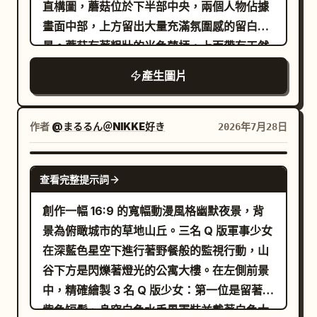
牌。請勿添加額外的說明文字、標誌、浮水印
風格各異但色調協調的時尚大衣與寶石色調吊帶裙
直構圖，蘑菇位於下半部中央，兩個人物佔據
，布料隨著旋轉向外飄揚。 光線融合了最後的
或頁碼。 構圖限制：頁面必須包含四個分鏡、
畫面中部，上方留出大量充滿氛圍感的留白背
深藍色環境暮光與剛開啟的大教堂溫暖建築泛
三個固定角色、一個微型倉鼠工作站、一個年
景。蘑菇有著粗壯的米色菌柄，上面帶有天然
光燈，在團體身上營造出強烈的冷暖對比。陰
輕員工的正常工作站，以及僅在最後一格可見
斑點，頂部是一個巨大的圓形傘蓋，表面覆蓋
產生圖片
影區域帶有細微的 ISO 400 底片顆粒感。長寬
的掛鐘。強調可愛倉鼠與嚴肅、過勞的辦公室
著褪色的藍色丹寧布，邊緣有磨損的接縫，底
比 2:3。無浮水印，無文字疊加，非卡通，非
戲劇之間的對比。
部為棕褐色。左側人物身穿深棕色寬鬆夾克、
插畫，非動漫。
深棕色襯衫、寬鬆深色長褲和白色低筒運動
作者
@まるるん＠NIKKE好き
2026年7月28日
鞋；他雙腿分開垂在蘑菇邊緣，雙手插兜，神
情冷靜嚴肅地看向左側。右側人物身穿黑色丹
GPT IMAGE 2
查看完整提示詞
寧夾克、黑色襯衫、寬鬆黑色長褲和白色低筒
運動鞋；他以同樣的姿勢坐著，雙腿垂下，一
創作一幅 16:9 的寬幅動漫風格幽默夜景，背
隻手插兜，神情沉穩地看向右側。使用來自左
景為俯瞰城市的草地山丘。三名 Q 版軍事少女
前方的柔和電影級攝影棚燈光，營造柔和陰
在深藍色星空下進行著野餐般的監視行動，山
影，呈現真實的皮膚紋理、銳利的時尚攝影細
谷下方是閃爍著燈光的公寓大樓。在左側前景
節、柔和的大地色調，以及帶有細微霧氣的深
中，精確繪製 3 名 Q 版少女：第一位是留著淡
青色至炭灰色漸層背景。畫面需呈現寫實、時
紫色短髮、身穿白色水手風軍裝並戴著白色大