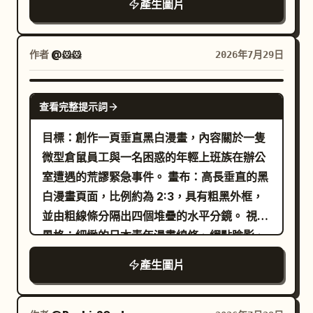
產生圖片
內容：頂部包含一個位於兩條短水平裝飾線之
其中。深色陰影區域帶有細微的 ISO 400 底片
間的小愛心，下方為大型韓文標題「키 비
顆粒感，賦予畫面顆粒分明、親密的深夜攝影
교」。標題下方放置兩個小菱形點。尺規上方
作者
@🐹🐹
2026年7月29日
質感。長寬比 2:3。無浮水印，無文字疊加，
標註「(cm)」。底部中央書寫「사랑과 키의 차
非卡通，非插畫，非動漫。
이♥」。 版面與計數元素：包含精確 2 位全身
GPT IMAGE 2
查看完整提示詞
角色：左側為較矮的女孩，右側為較高的男
孩。包含精確 1 個中央垂直身高尺規，標記範
目標：創作一頁垂直黑白漫畫，內容關於一隻
圍從 0 到 200 cm，每 10 cm 標示數字標籤。
微型倉鼠員工與一名困惑的年輕上班族在辦公
包含精確 2 條水平身高參考線：一條位於女孩
室遭遇的荒謬緊急事件。 畫布：高長垂直的黑
頭部，標註「
」；另一條位於男孩頭
160cm
白漫畫頁面，比例約為 2:3，具有粗黑外框，
部，標註「
」。包含精確 2 個側邊資
186cm
並由粗線條分隔出四個堆疊的水平分鏡。 視覺
訊區塊，左右各一，每個區塊均包含韓文標籤
風格：細緻的日本青年漫畫線條、網點陰影、
「이름:」與「키:」；左側區塊顯示「키:
乾淨的辦公室透視、富有表情的面孔、戲劇性
產生圖片
」，右側區塊顯示「키:
160cm
186cm
的速度線以及鋸齒狀對話氣泡。最後一格需具
」。姓名欄位留空，若有提供姓名則填入「
備高對比度。無色彩。 場景：現代化日本開放
」與「
」。包含精
left name
right name