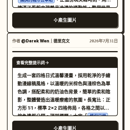
擠滿了看起來疏離且冷漠的通勤族。整個世界
呈現黑白色調，強調了他日常生活的枯燥與重
產生圖片
複。烏雲在頭頂聚集，雨水突然傾盆而下。當
周圍的人都急忙撐傘或尋找遮蔽處時，他只是
低著頭，默默地接受雨水的洗禮。就在那一
作者
@Derek Wen｜德里克文
2026年7月31日
刻，一位
25 歲、皮膚白皙、氣質優雅且帶著溫暖真誠笑容
GPT IMAGE 2
的女子
查看完整提示詞
走到他身邊。她輕輕地伸出雨傘，為兩人遮
生成一套四格日式溫馨漫畫，採用乾淨的手繪
雨。當他抬起頭與她四目相對時，兩人交換了
動漫線稿風格，以溫暖的米棕色與淺棕色為單
一個安靜而真摯的微笑。就在他們眼神交會的
色調，搭配柔和的奶油色背景，簡單的柔和陰
瞬間，黑白世界開始轉變為鮮豔的色彩。雨水
影，整體營造出溫暖療癒的氛圍。長寬比：正
柔和地閃爍著光芒，城市燈火變得溫暖而生
方形 1:1，標準 2x2 四格佈局，各格之間以細
動，周圍的每一個細節都活了起來。人群在背
棕色邊框分隔。頂部標題：大字「
情侶日常
景中顯得模糊且無足輕重，而兩人站在傘下，
」，兩側各有一個小愛心，呈現手寫深棕色質
分享著一種無聲且神奇的連結。這個場景充滿
產生圖片