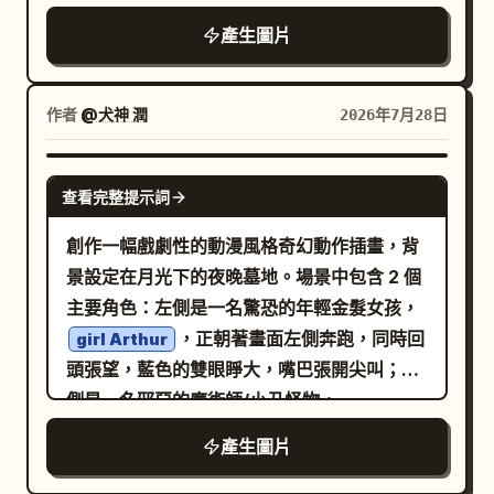
尚編輯風格、略帶超現實感且簡約，不包含任
盤帽的小女孩，戴著一副超大紅色眼鏡，站在
產生圖片
何文字、標誌或額外物件。
一個標有「Popcorn」的巨大紅色爆米花桶和
熱狗旁；第二位是金髮女孩，身穿深灰色軍
裝，戴著紅色裝飾的軍帽並配備步槍，表情懷
作者
@犬神 潤
2026年7月28日
疑；第三位是金髮女孩，身穿黑橘色戰術服
裝，坐在格子野餐墊上，拿著大型雙筒望遠鏡
GPT IMAGE 2
查看完整提示詞
放在眼前，滑稽地流著口水。在前方墊子上多
放一副雙筒望遠鏡。在站立的女孩上方加入 2
創作一幅戲劇性的動漫風格奇幻動作插畫，背
個日文對話氣泡：
和
元アイドルですね。
景設定在月光下的夜晚墓地。場景中包含 2 個
。在右上方，為拿著望遠鏡的
アイドルよね？
主要角色：左側是一名驚恐的年輕金髮女孩，
女孩加入一個巨大的蓬鬆思考氣泡，展示浪漫
，正朝著畫面左側奔跑，同時回
girl Arthur
幻想：一名留著淺棕色長髮、身穿白色婚紗的
頭張望，藍色的雙眼睜大，嘴巴張開尖叫；右
年輕女子，與一名身穿裝飾華麗黑色軍禮服的
側是一名邪惡的魔術師/小丑怪物，
深髮帥氣男子，兩人幾乎要親吻，周圍環繞著
，單腳站在一個寶箱旁，正
evil magician
產生圖片
閃光、柔和的粉色光芒和飄落的玫瑰花瓣。在
指著女孩施展魔法。女孩身穿橙色長袖連身
右下方的城市上方，加入一個圓形嵌入式對話
裙、白色荷葉邊圍裙、帶有橙色蝴蝶結的白色