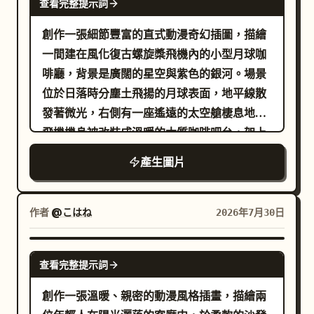
查看完整提示詞
約的淺色短袖襯衫或白色 T 恤，留著黑色短
髮，外型清爽——避免使用名人臉孔，且不搶
創作一張細節豐富的直式動漫奇幻插圖，描繪
走女性的風采。他一手拿著甜點杯，另一手拿
一間建在風化復古螺旋槳飛機內的小型月球咖
著小湯匙，自然地將
餵到女性
淡綠色冰淇淋
啡廳，背景是廣闊的星空與紫色的銀河。場景
嘴邊。 女性微微前傾，張嘴準備吃冰淇淋，眼
位於日落時分塵土飛揚的月球表面，地平線散
神含笑看著男性或短暫看向鏡頭，捕捉如同朋
發著微光，右側有一座遙遠的太空艙棲息地。
友隨手抓拍的自然瞬間。男性側頭看著她，表
飛機機身被改裝成溫暖的木質咖啡吧台，架上
情溫柔放鬆，帶著自然的微笑。兩人的動作應
擺滿了瓶子、杯子、罐子、糕點，並掛著燈
產生圖片
展現出真實的互動關係與自然的距離感，而非
籠、星形燈飾、常春藤蔓和薄紗窗簾，機身上
僵硬的擺拍。 桌上可擺放面紙、另一份甜點和
清晰可見繪製的招牌
。
Starlight COFFEE
手機，保留真實甜點店的細節。背景為木質桌
畫面中需精確呈現 4 位主要角色：1 位穿著白
作者
@こはね
2026年7月30日
面、淺色牆面、磨砂玻璃窗以及溫暖的棕色座
色襯衫的金髮女性咖啡師站在吧台後方沖泡咖
椅，窗外透入的自然光與室內暖光交織。 使用
啡；1 位深色頭髮的男性太空人穿著白色太空
GPT IMAGE 2
手機近距離拍攝，採用隨性抓拍的構圖，鏡頭
查看完整提示詞
衣，坐在吧台凳上回頭看；1 位金髮女性太空
高度接近視線水平。女性為視覺焦點，男性的
人穿著白色太空衣，跪在前景中手持頭盔，凝
創作一張溫暖、親密的動漫風格插畫，描繪兩
臉部與上半身皆完整可見，手部、湯匙與甜點
視著一顆發光的星星；以及 1 位奶油橘色貓咪