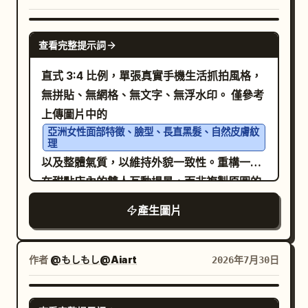
白色細肩帶背心搭配牛仔褲。右側女孩身穿淺紫色
米棕色 + 淺棕色 + 奶油白，簡單陰影，呈現如
碎花洋裝。
日式生活漫畫或療癒插畫的質感。 [文字要求]
背景為江南村落的大片荷花池、木棧道、小橋
GPT IMAGE 2
對話框中的中文必須正確、清晰，不得出現亂
查看完整提示詞
以及白牆農舍。自然光呈現出真實生活紀錄的
碼或變形。避免：寫實攝影、3D 渲染、鮮豔
質感。
直式 3:4 比例，單張真實手機生活抓拍風格，
色彩、複雜背景、角色臉部崩壞、亂碼文字、
無拼貼、無網格、無文字、無浮水印。 僅參考
廉價貼紙感。
上傳圖片中的
亞洲女性面部特徵、臉型、長直黑髮、自然皮膚紋
理
以及整體氣質，以維持外貌一致性。重構一個
在甜點店內的雙人互動場景，而非複製原圖的
單人姿勢。 一位年輕的亞洲男性與女性坐在安
產生圖片
靜、溫馨的甜點店靠窗座位，兩人皆清晰可
見。女性坐在窗邊的淺棕色沙發椅上，身穿
，長直黑髮自然垂落在
淺灰棕色無袖針織長裙
作者
@もしもし@Aiart
2026年7月30日
肩上，身體微微轉向男性，神情愉悅且帶點羞
澀。 男性坐在她旁邊或斜對面，穿著乾淨、簡
GPT IMAGE 2