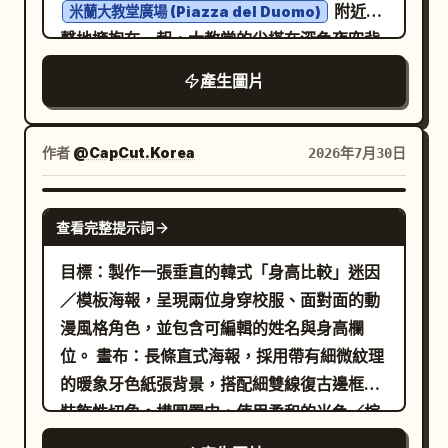
緻的現代日本動漫視覺小說風格呈現，具備細
附近溫
米蘭大教堂廣場 (Piazza del Duomo)
膩的線條、富有表現力的眼睛、淡淡的紅暈、
馨地擁抱在一起，大教堂的尖塔在深色夜空背
繪畫般的燈光、溫暖的桃色與琥珀色調、柔和
景下散發著柔和的光芒，廣場上空無一人。其
產生圖片
的景深，以及高度細節化的布料褶皺與髮絲。
中三到四位面向鏡頭的女性展現出清晰且各具
構圖為聚焦於溫柔與舒適的方形居家場景，無
特色的東亞面部特徵，臉上帶著真誠溫暖的笑
文字、無浮水印，且無誇張動作。可自定義情
容；其餘成員則從側面拍攝或在擁抱中部分被
作者
@CapCut.Korea
2026年7月30日
感基調為
，房間設定為
安靜而深情的溫暖
遮擋，符合未經擺拍的團體擁抱自然構圖。她
，以及時間為
舒適且陽光充足的客廳
們的肌膚在環境光照射下呈現出真實的次表面
GPT IMAGE 2
。
黃金時刻的午後
查看完整提示詞
散射效果，微弱的鏡面高光柔和而溫暖，保留
了自然的紋理。可見人物的髮型各異，幾縷髮
目標：製作一張垂直的韓式「身高比較」迷因
絲因緊密的擁抱而自然散落。她們穿著
／模板海報，呈現兩位身穿校服、面對面的動
休閒的晚間混搭風格 — 寬鬆大衣內搭細肩帶連身
漫風格角色，並包含可編輯的姓名與身高欄
裙，部分人隨意披著圍巾
位。 畫布：長條直式海報，採用帶有細微紋理
— 呈現出一種深夜時分隨性、舒適的穿搭質
的暖象牙色紙張背景，搭配細雙線復古邊框與
感。光線來自遠處被照亮的大教堂尖塔，屬於
裝飾性切角。構圖置中，使用柔和的米色／棕
低環境光的推高 ISO 夜間攝影，對比度低且柔
色墨水色調，呈現簡約浪漫的校園美學。 文字
和，背景是寧靜的深藍黑色，將整個群體籠罩