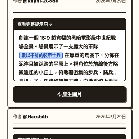
式辦公室，設有成排的辦公桌、電腦螢幕、鍵
作者
@Raphi-2Code
2026年7月29日
確 2 個粉紅色愛心裝飾，分別位於每位角色頭
盤、文件夾、書架、隔板、窗戶、日光燈管的
部上方。 角色細節：左側角色為嬌小的動漫女
企業氛圍以及文件。倉鼠在桌上擁有一個微型
GPT IMAGE 2
學生，身高約 160 cm，留著深褐色長捲髮與
查看完整提示詞
辦公設備。 主要角色：使用三個固定角色：1)
瀏海，身穿黑色西裝外套、白襯衫、條紋領
一名年輕日本男性上班族，穿著深色西裝、白
創建一個 16:9 超寬幅的黑暗電影級中世紀戰
帶、百褶短裙、白色堆堆襪、黑色樂福鞋，並
襯衫、條紋領帶，留著黑色短髮，坐在大型辦
場全景。場景展示了一支龐大的軍隊
背著一個黑色小斜背包。她害羞地雙手交握於
公桌前使用電腦；2) 一隻毛茸茸的小倉鼠，可
在厚重的烏雲下，分佈在
數以千計的裝甲士兵
下巴附近，抬頭看著男孩。右側角色為高瘦的
愛但神情嚴肅，坐在微型辦公椅上，桌上有微
泥濘且被踩踏的平原上。視角位於前線後方略
動漫男學生，身高約 186 cm，黑色亂髮，身
型螢幕、鍵盤、文件與辦公用品；3) 一名憤怒
微隆起的小丘上，俯瞰著密集的步兵、騎兵、
穿黑色西裝外套、白襯衫（稍微沒紮進去）、
的中年男性主管，穿著西裝打領帶，戴眼鏡，
長槍、矛、盾牌和旗幟方陣，向地平線上遙遠
條紋領帶、黑色長褲、黑色皮鞋，單手插口
表情嚴厲，坐在或站在後方的辦公桌前。年輕
的城牆城市延伸。在前景中，放置身穿鋼盔、
袋，身體微微前傾低頭看著女孩。兩人皆擁有
產生圖片
員工為
；倉鼠為
一名年輕日本上班族
鎖子甲、手持圓盾、長柄武器並披著破舊斗篷
精緻的少女漫畫風格臉龐，並帶有柔和的腮紅
；主管為
一隻微型倉鼠上班族
的中世紀裝甲士兵，展現他們走向戰場時的背
感。 視覺風格：精緻的韓式／日式網路漫畫插
。 分鏡與動作，共 4
一名憤怒的中年部門經理
影與側面。包含 5 面顯眼的前景旗幟：最左側
作者
@Harshith
2026年7月29日
圖，柔和的水彩陰影，乾淨的線稿，低調的黑
格： 1. 第 1 格，平靜的場景建立：年輕員工坐
一面巨大的破爛深紅色軍旗、其下方一面藍白
色校服，奶油色背景，浪漫簡約的文具設計。
在右前方打字，帶著些許擔憂看向左前方的倉
旗、左中位置一面綠白旗、左中遠處一面紅色
GPT IMAGE 2
保持所有字體整潔易讀，標題採用大型優雅的