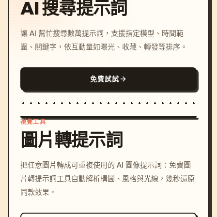
AI 搜尋提示詞
讓 AI 幫忙搜尋數萬提示詞，支援指定模型、時間範
圍、關鍵字，依互動量如曝光、收藏、轉發等排序。
免費試試
視覺工具
圖片轉提示詞
/imagine prompt: cinemati
把任意圖片轉成可重複使用的 AI 圖像提示詞：免費圖
c, cyberpunk sunset, neon
片轉提示詞工具自動解析構圖、風格與光線，幾秒還原
colors, 8k --v 6.0
同款效果。