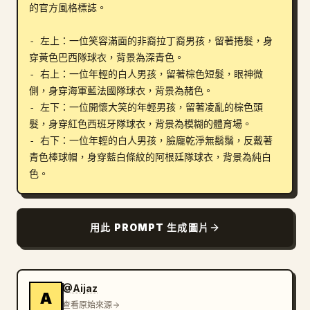
的官方風格標誌。

部落格
- 左上：一位笑容滿面的非裔拉丁裔男孩，留著捲髮，身
穿黃色巴西隊球衣，背景為深青色。

更新
- 右上：一位年輕的白人男孩，留著棕色短髮，眼神微
側，身穿海軍藍法國隊球衣，背景為赭色。

- 左下：一位開懷大笑的年輕男孩，留著凌亂的棕色頭
髮，身穿紅色西班牙隊球衣，背景為模糊的體育場。

- 右下：一位年輕的白人男孩，臉龐乾淨無鬍鬚，反戴著
青色棒球帽，身穿藍白條紋的阿根廷隊球衣，背景為純白
色。
用此 PROMPT 生成圖片
@Aijaz
A
查看原始來源