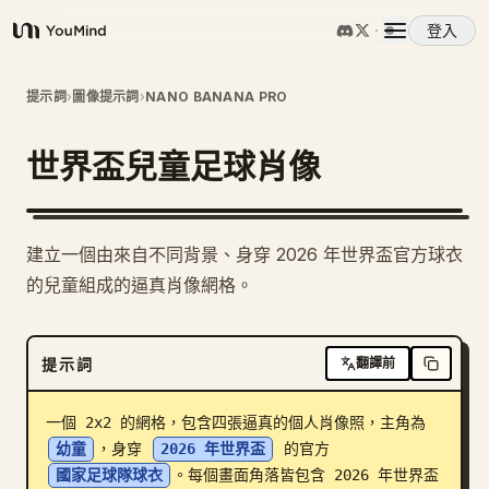
登入
YouMind
概覽
提示詞
›
圖像提示詞
›
NANO BANANA PRO
世界盃兒童足球肖像
使用案例
技能
建立一個由來自不同背景、身穿 2026 年世界盃官方球衣
的兒童組成的逼真肖像網格。
提示詞
提示詞
翻譯前
定價
一個 2x2 的網格，包含四張逼真的個人肖像照，主角為 
下載
幼童
，身穿 
2026 年世界盃
 的官方 
國家足球隊球衣
。每個畫面角落皆包含 2026 年世界盃