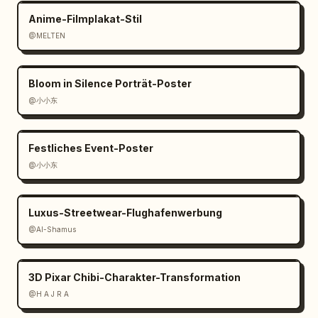
Anime-Filmplakat-Stil
@MELTEN
Bloom in Silence Porträt-Poster
@小小东
Festliches Event-Poster
@小小东
Luxus-Streetwear-Flughafenwerbung
@Al-Shamus
3D Pixar Chibi-Charakter-Transformation
@H A J R A