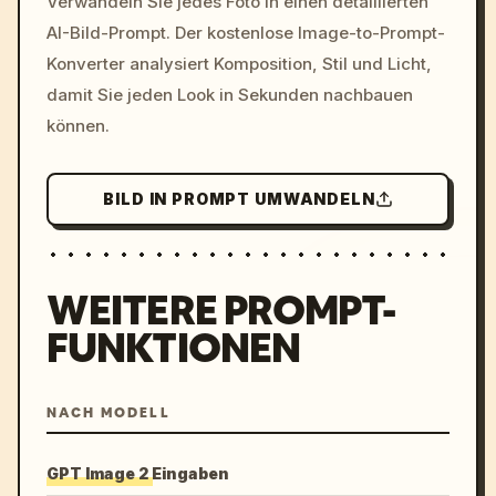
Verwandeln Sie jedes Foto in einen detaillierten
c, cyberpunk sunset, neon
AI-Bild-Prompt. Der kostenlose Image-to-Prompt-
colors, 8k --v 6.0
Konverter analysiert Komposition, Stil und Licht,
damit Sie jeden Look in Sekunden nachbauen
können.
BILD IN PROMPT UMWANDELN
WEITERE PROMPT-
FUNKTIONEN
NACH MODELL
GPT Image 2 Eingaben