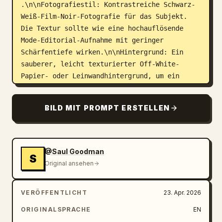
.\n\nFotografiestil: Kontrastreiche Schwarz-
Weiß-Film-Noir-Fotografie für das Subjekt. 
Die Textur sollte wie eine hochauflösende 
Mode-Editorial-Aufnahme mit geringer 
Schärfentiefe wirken.\n\nHintergrund: Ein 
sauberer, leicht texturierter Off-White-
Papier- oder Leinwandhintergrund, um ein 
hochwertiges, physisches Poster-Gefühl zu 
vermitteln.\n\nTechnische 
BILD MIT PROMPT ERSTELLEN
Details:\n\nBeleuchtung: Starke „Rembrandt“-
Beleuchtung, um die Gesichtskonturen zu 
definieren und den Nasenrücken sowie die 
Kieferpartie mit tiefen Schatten zu 
@Saul Goodman
S
betonen.\n\nAtmosphäre: Düster, intellektuell 
Original ansehen
und spannungsgeladen. Das Design sollte 
modern wirken und dennoch zeitgetreu für die 
VERÖFFENTLICHT
23. Apr. 2026
Mitte des 20. Jahrhunderts sein.\n\nRahmung: 
Vertikale Posterausrichtung (A-Frame), mit 
ORIGINALSPRACHE
EN
signifikantem Leerraum links und rechts, um 