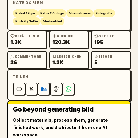
KATEGORIEN
die zentrale vertikale Achse zu 
betonen.\n\nDas Seitenverhältnis beträgt 9:16
Plakat / Flyer
Retro / Vintage
Minimalismus
Fotografie
Porträt / Selfie
Modeartikel
GEFÄLLT MIR
AUFRUFE
GETEILT
1.3K
120.3K
195
KOMMENTARE
LESEZEICHEN
ZITATE
36
1.3K
5
TEILEN
Go beyond generating bild
Collect materials, process them, generate
finished work, and distribute it from one AI
workspace.