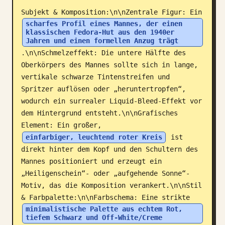
Subjekt & Komposition:\n\nZentrale Figur: Ein 
Blog
scharfes Profil eines Mannes, der einen 
klassischen Fedora-Hut aus den 1940er 
Jahren und einen formellen Anzug trägt
Updates
.\n\nSchmelzeffekt: Die untere Hälfte des 
Oberkörpers des Mannes sollte sich in lange, 
vertikale schwarze Tintenstreifen und 
Spritzer auflösen oder „heruntertropfen“, 
wodurch ein surrealer Liquid-Bleed-Effekt vor 
dem Hintergrund entsteht.\n\nGrafisches 
Element: Ein großer, 
einfarbiger, leuchtend roter Kreis
 ist 
direkt hinter dem Kopf und den Schultern des 
Mannes positioniert und erzeugt ein 
„Heiligenschein“- oder „aufgehende Sonne“-
Motiv, das die Komposition verankert.\n\nStil 
& Farbpalette:\n\nFarbschema: Eine strikte 
minimalistische Palette aus echtem Rot, 
tiefem Schwarz und Off-White/Creme