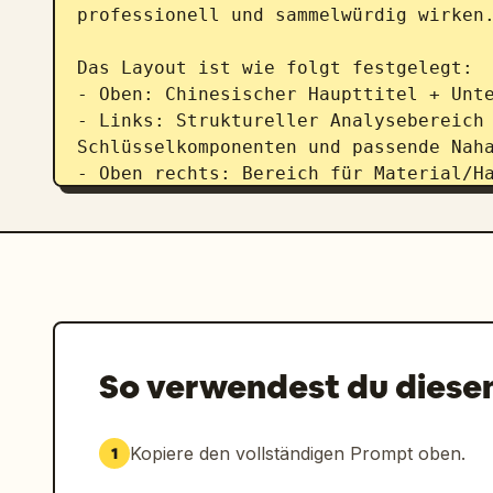
professionell und sammelwürdig wirken.
Das Layout ist wie folgt festgelegt:

- Oben: Chinesischer Haupttitel + Unte
- Links: Struktureller Analysebereich 
Schlüsselkomponenten und passende Naha
- Oben rechts: Bereich für Material/Ha
Texturmustern und Beschreibungen

- Mitte rechts: Bereich für Muster/Far
Musterexemplaren und kulturellen Erklä
- Unten: Trageanleitung / Kompositions
Kernmerkmale

Wenn das Thema für eine Personendarste
So verwendest du diese
Ganzkörper-Stehpose einer echten Perso
für Artefakte geeignet ist, verwende e
behalte aber das vollständige chinesis
Kopiere den vollständigen Prompt oben.
1
Text muss in vereinfachtem Chinesisch 
sein, ohne fehlerhafte Zeichen oder T