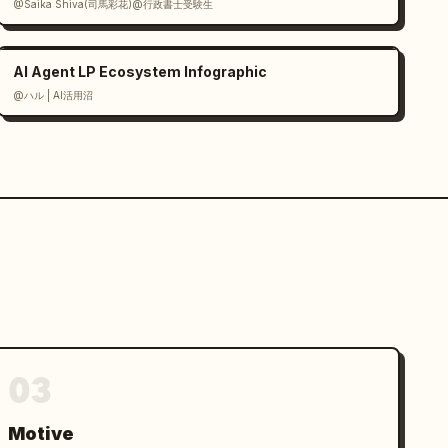
@Saika Shiva(司馬彩花)@行政書士受験生
AI Agent LP Ecosystem Infographic
@ハル | AI活用沼
03
Motive