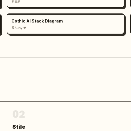
@壹新
Gothic AI Stack Diagram
@Auny 🧡
02
Stile