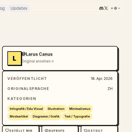
log
Updates
@Larus Canus
L
Original ansehen
VERÖFFENTLICHT
18. Apr. 2026
ORIGINALSPRACHE
ZH
KATEGORIEN
Infografik / Edu Visual
Illustration
Minimalismus
Modeartikel
Diagramm / Grafik
Text / Typografie
GEFÄLLT MIR
AUFRUFE
GETEILT