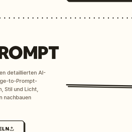
PROMPT
n detaillierten AI-
age-to-Prompt-
 Stil und Licht,
en nachbauen
ELN