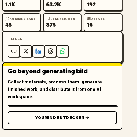
1.1K
63.2K
192
KOMMENTARE
LESEZEICHEN
ZITATE
45
875
16
TEILEN
Go beyond generating bild
Collect materials, process them, generate
finished work, and distribute it from one AI
workspace.
YOUMIND ENTDECKEN