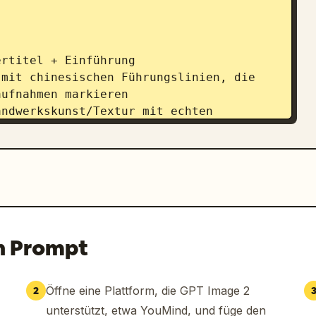


rtitel + Einführung

mit chinesischen Führungslinien, die 
ufnahmen markieren

ndwerkskunst/Textur mit echten 
be/Bedeutung mit der Hauptfarbpalette, 
rungen

-Flussdiagramm + Zusammenfassung der 
llung geeignet ist, verwende eine 
n Prompt
n als zentrales Motiv; wenn es besser 
ine zentrale Objektaufschlüsselung, 
che Infografik-Format bei. Der gesamte 
Öffne eine Plattform, die GPT Image 2
2
verfasst, klar, ordentlich und lesbar 
unterstützt, etwa YouMind, und füge den
ippfehler.