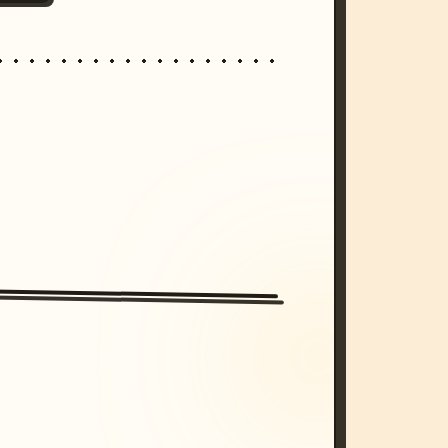
/imagine prompt: cinematic, cyberpunk s
unset, neon colors, 8k --v 6.0