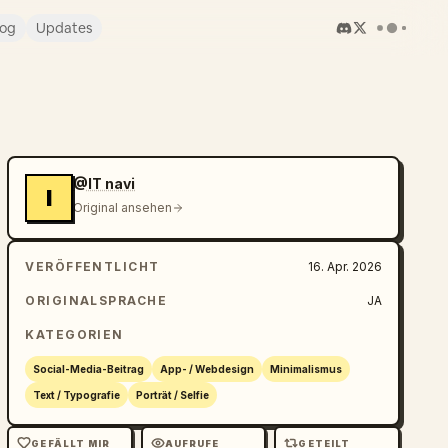
log
Updates
@IT navi
I
Original ansehen
VERÖFFENTLICHT
16. Apr. 2026
ORIGINALSPRACHE
JA
KATEGORIEN
Social-Media-Beitrag
App- / Webdesign
Minimalismus
Text / Typografie
Porträt / Selfie
GEFÄLLT MIR
AUFRUFE
GETEILT