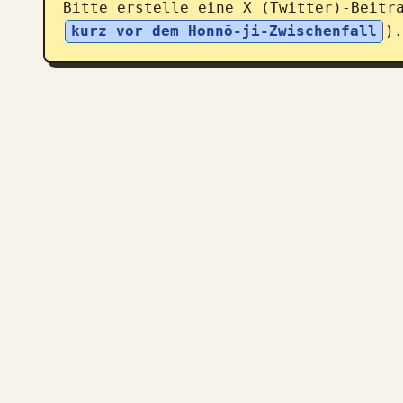
Bitte erstelle eine X (Twitter)-Beitr
kurz vor dem Honnō-ji-Zwischenfall
).