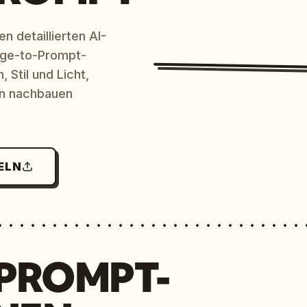
n detaillierten AI-
age-to-Prompt-
 Stil und Licht,
en nachbauen
ELN
 PROMPT-