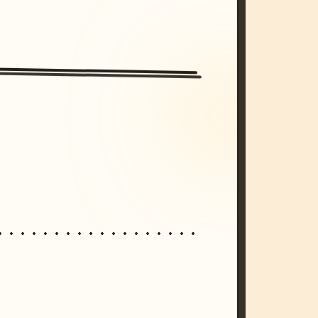
/imagine prompt: cinematic, cyberpunk s
unset, neon colors, 8k --v 6.0