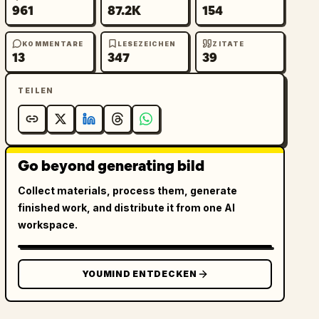
961
87.2K
154
KOMMENTARE
LESEZEICHEN
ZITATE
13
347
39
TEILEN
Go beyond generating bild
Collect materials, process them, generate
finished work, and distribute it from one AI
workspace.
YOUMIND ENTDECKEN