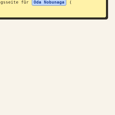
agsseite für 
Oda Nobunaga
 (