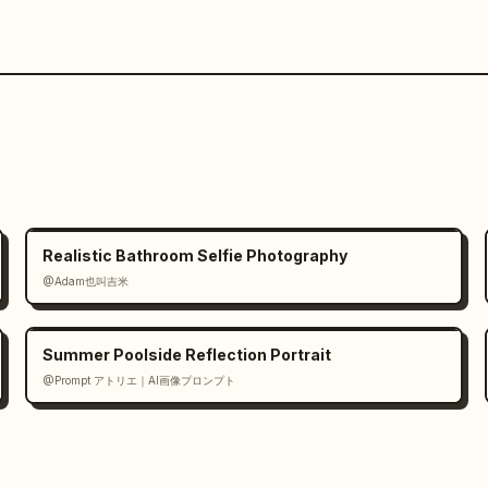
Realistic Bathroom Selfie Photography
@Adam也叫吉米
Summer Poolside Reflection Portrait
@Prompt アトリエ｜AI画像プロンプト