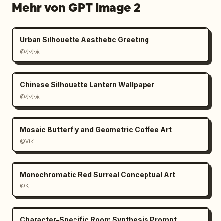
Mehr von GPT Image 2
Urban Silhouette Aesthetic Greeting
@小小东
Chinese Silhouette Lantern Wallpaper
@小小东
Mosaic Butterfly and Geometric Coffee Art
@Viki
Monochromatic Red Surreal Conceptual Art
@K
Character-Specific Room Synthesis Prompt