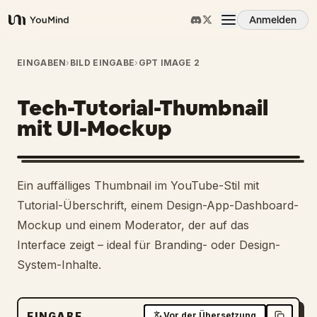
Anmelden
YouMind
Übersicht
EINGABEN
›
BILD EINGABE
›
GPT IMAGE 2
Tech-Tutorial-Thumbnail
Anwendungsfälle
mit UI-Mockup
Fähigkeiten
Ein auffälliges Thumbnail im YouTube-Stil mit
Prompts
Tutorial-Überschrift, einem Design-App-Dashboard-
Mockup und einem Moderator, der auf das
Interface zeigt – ideal für Branding- oder Design-
Preise
System-Inhalte.
Download
EINGABE
Vor der Übersetzung