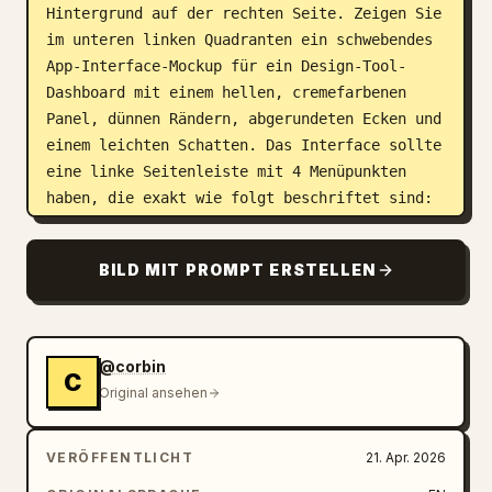
Hintergrund auf der rechten Seite. Zeigen Sie 
im unteren linken Quadranten ein schwebendes 
App-Interface-Mockup für ein Design-Tool-
Dashboard mit einem hellen, cremefarbenen 
Panel, dünnen Rändern, abgerundeten Ecken und 
einem leichten Schatten. Das Interface sollte 
eine linke Seitenleiste mit 4 Menüpunkten 
haben, die exakt wie folgt beschriftet sind: 
"Recent", "Your designs", "Examples" und 
"Design systems". Die Kopfzeile des 
BILD MIT PROMPT ERSTELLEN
Hauptpanels sollte "Recent" lauten und 3 
Projektkarten in einem Raster enthalten, die 
exakt wie folgt beschriftet sind: "Thumio 
Design System", "Thumio Startup" und "Design 
@corbin
C
System". Zeigen Sie auf der rechten Hälfte 
Original ansehen
einen angeschnittenen, fotorealistischen 
jungen Mann ab der Brust aufwärts, der einen 
VERÖFFENTLICHT
21. Apr. 2026
weißen Rollkragenpullover trägt, zerzaustes 
hellbraunes Haar und einen leichten Bart hat 