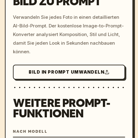
BILD ZU PROMPT
/imagine prompt: cinemati
Verwandeln Sie jedes Foto in einen detaillierten
c, cyberpunk sunset, neon
AI-Bild-Prompt. Der kostenlose Image-to-Prompt-
colors, 8k --v 6.0
Konverter analysiert Komposition, Stil und Licht,
damit Sie jeden Look in Sekunden nachbauen
können.
BILD IN PROMPT UMWANDELN
WEITERE PROMPT-
FUNKTIONEN
NACH MODELL