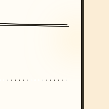
/imagine prompt: cinematic, cyberpunk s
unset, neon colors, 8k --v 6.0