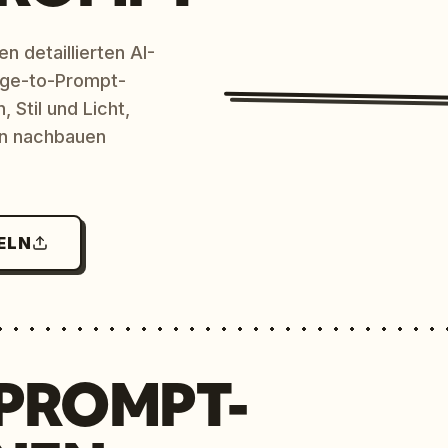
n detaillierten AI-
age-to-Prompt-
 Stil und Licht,
en nachbauen
ELN
 PROMPT-