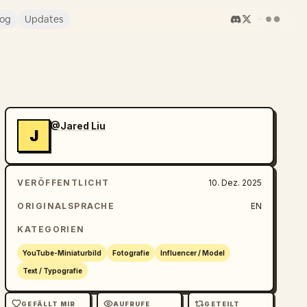
log
Updates
@Jared Liu
J
VERÖFFENTLICHT
10. Dez. 2025
ORIGINALSPRACHE
EN
KATEGORIEN
YouTube-Miniaturbild
Fotografie
Influencer / Model
Text / Typografie
GEFÄLLT MIR
AUFRUFE
GETEILT