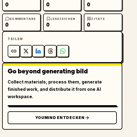
0
0
0
KOMMENTARE
LESEZEICHEN
ZITATE
0
0
0
TEILEN
Go beyond generating bild
Collect materials, process them, generate
finished work, and distribute it from one AI
workspace.
YOUMIND ENTDECKEN