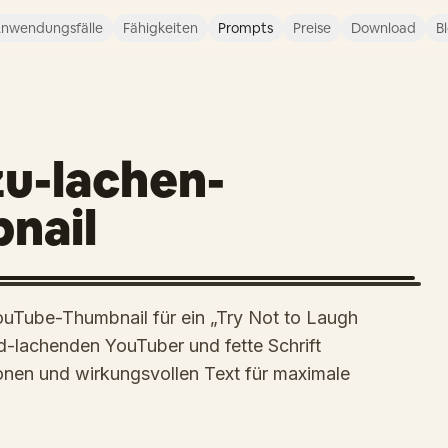
nwendungsfälle
Fähigkeiten
Prompts
Preise
Download
B
u-lachen-
nail
ouTube-Thumbnail für ein „Try Not to Laugh
d-lachenden YouTuber und fette Schrift
ionen und wirkungsvollen Text für maximale