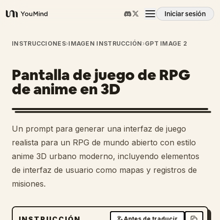
Iniciar sesión
YouMind
Resumen
INSTRUCCIONES
›
IMAGEN INSTRUCCIÓN
›
GPT IMAGE 2
Pantalla de juego de RPG
Casos de uso
de anime en 3D
Habilidades
Un prompt para generar una interfaz de juego
Prompts
realista para un RPG de mundo abierto con estilo
anime 3D urbano moderno, incluyendo elementos
de interfaz de usuario como mapas y registros de
Precios
misiones.
Descargar
INSTRUCCIÓN
Antes de traducir