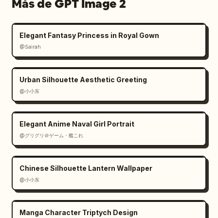
Más de GPT Image 2
Elegant Fantasy Princess in Royal Gown
@Sairah
Urban Silhouette Aesthetic Greeting
@小小东
Elegant Anime Naval Girl Portrait
@グリグリ＠ゲーム・艦これ
Chinese Silhouette Lantern Wallpaper
@小小东
Manga Character Triptych Design