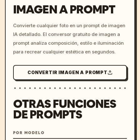
IMAGEN A PROMPT
/imagine prompt: cinemati
Convierte cualquier foto en un prompt de imagen
c, cyberpunk sunset, neon
IA detallado. El conversor gratuito de imagen a
colors, 8k --v 6.0
prompt analiza composición, estilo e iluminación
para recrear cualquier estética en segundos.
CONVERTIR IMAGEN A PROMPT
OTRAS FUNCIONES
DE PROMPTS
POR MODELO