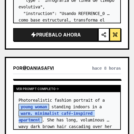
  "type": "infografía de línea de tiempo 
evolutiva",

  "instruction": "Usando REFERENCE_0 
como base estructural, transforma el 
diseño vectorial plano en una infografía 
3D altamente realista. Reemplaza las 
PRUÉBALO AHORA
rampas lisas por escalones de piedra 
definidos y actu…
POR
@
DANIASAFVI
hace 8 horas
VER PROMPT COMPLETO
Photorealistic fashion portrait of a 
young woman
 standing indoors in a 
warm, minimalist café-inspired 
apartment
. She has long, voluminous 
wavy dark brown hair cascading over her 
shoulders,…