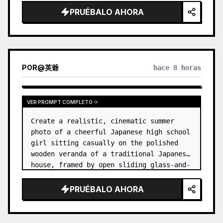
PRUÉBALO AHORA
POR
@
英爺
hace 8 horas
VER PROMPT COMPLETO
Create a realistic, cinematic summer 
photo of a cheerful Japanese high school 
girl sitting casually on the polished 
wooden veranda of a traditional Japanese 
house, framed by open sliding glass-and-
wood doors. She wears a white sailor-
style school uniform top w…
PRUÉBALO AHORA