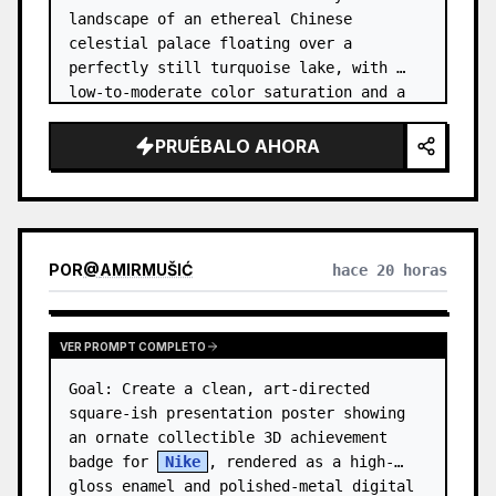
landscape of an ethereal Chinese 
celestial palace floating over a 
perfectly still turquoise lake, with 
low-to-moderate color saturation and a 
dreamy refined atmosphere. Center the 
composition on an enormous white jade 
PRUÉBALO AHORA
and pale a…
POR
@
AMIRMUŠIĆ
hace 20 horas
VER PROMPT COMPLETO
Goal: Create a clean, art-directed 
square-ish presentation poster showing 
an ornate collectible 3D achievement 
badge for 
Nike
, rendered as a high-
gloss enamel and polished-metal digital 