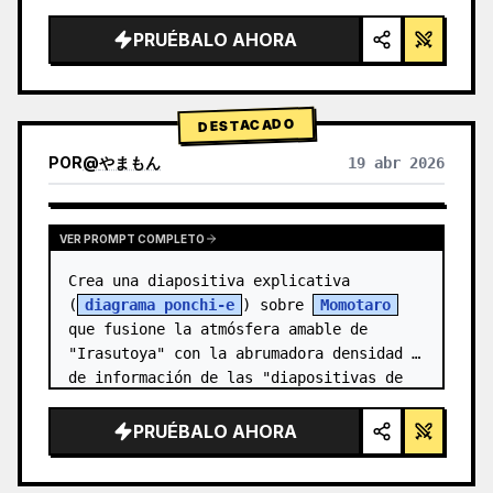
alta tecnología, iluminación de estudio, 
detalles brillantes",

PRUÉBALO AHORA
  "background": "{argument 
name=\"background color\" default=\"deg…
DESTACADO
POR
@
やまもん
19 abr 2026
VER RESULTADOS DE OTROS MODELOS
VER PROMPT COMPLETO
Crea una diapositiva explicativa 
(
diagrama ponchi-e
) sobre 
Momotaro
que fusione la atmósfera amable de 
"Irasutoya" con la abrumadora densidad 
de información de las "diapositivas de 
Kasumigase…
PRUÉBALO AHORA