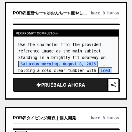
POR
@
癒音ちー✨ゆおんちー✨癒やし声ASMRとAI
hace 8 horas
VER PROMPT COMPLETO
Use the character from the provided 
reference image as the main subject. 
Standing in a brightly lit doorway on 
Saturday morning, August 8, 2026
, 
holding a cold clear tumbler with 
iced 
fruit tea
…
PRUÉBALO AHORA
POR
@
タイピング無双｜個人開発
hace 8 horas