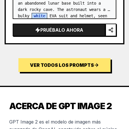
an abandoned lunar base built into a 
dark rocky cave. The astronaut wears a 
bulky 
white
 EVA suit and helmet, seen 
from behind and sligh…
PRUÉBALO AHORA
VER TODOS LOS PROMPTS
ACERCA DE GPT IMAGE 2
GPT Image 2 es el modelo de imagen más