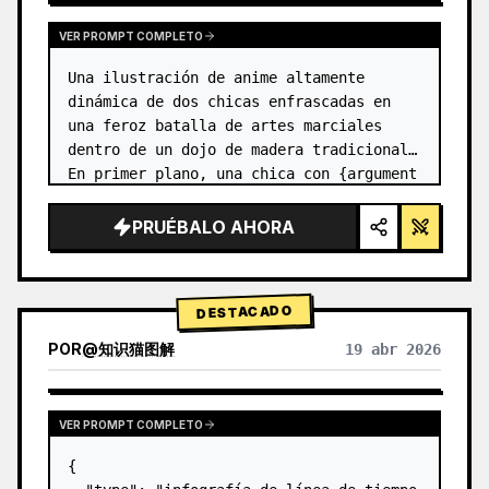
VER PROMPT COMPLETO
Una ilustración de anime altamente 
dinámica de dos chicas enfrascadas en 
una feroz batalla de artes marciales 
dentro de un dojo de madera tradicional. 
En primer plano, una chica con {argument 
name="character 1 hair" default="cabello 
negro en un moño alto con c…
PRUÉBALO AHORA
DESTACADO
POR
@
知识猫图解
19 abr 2026
VER PROMPT COMPLETO
{
