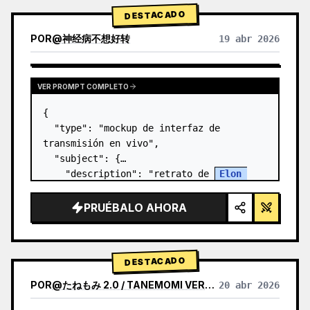
DESTACADO
POR
@
神经病不想好转
19 abr 2026
VER PROMPT COMPLETO
{

  "type": "mockup de interfaz de 
transmisión en vivo",

  "subject": {

    "description": "retrato de 
Elon 
Musk
, sonriendo, vistiendo una camiseta 
negra con un gráfico técnico esquemático 
PRUÉBALO AHORA
en blanco",

    "background":…
DESTACADO
POR
@
たねもみ 2.0 / TANEMOMI VER2.0
20 abr 2026