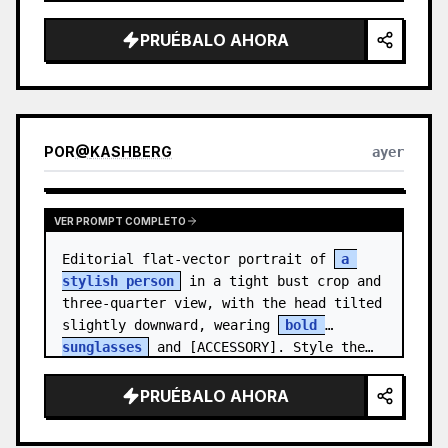
medal.

PRUÉBALO AHORA
Canvas: Wide 16:9 white stu…
POR
@
KASHBERG
ayer
VER PROMPT COMPLETO
Editorial flat-vector portrait of 
a 
stylish person
 in a tight bust crop and 
three-quarter view, with the head tilted 
slightly downward, wearing 
bold 
sunglasses
 and [ACCESSORY]. Style the…
PRUÉBALO AHORA