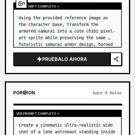
1
VER PROMPT COMPLETO
Using the provided reference image as 
the character base, transform the 
armored samurai into a cute chibi pixel-
art sprite while preserving the same 
futuristic samurai armor design, horned 
helmet, black/teal/magenta color 
accents, glowing cyan energy details,…
PRUÉBALO AHORA
POR
@
ION
hace 8 horas
VER PROMPT COMPLETO
Create a cinematic ultra-realistic wide 
shot of a lone astronaut standing inside 