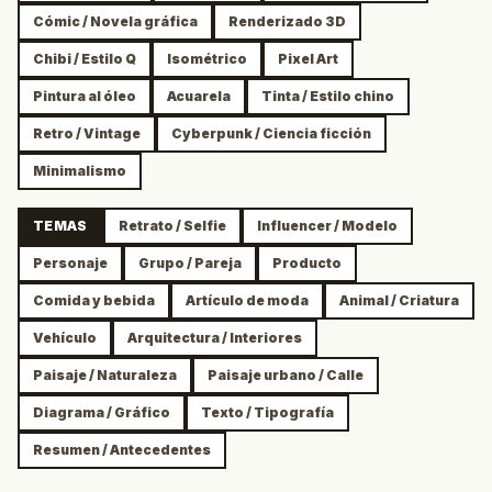
Cómic / Novela gráfica
Renderizado 3D
Chibi / Estilo Q
Isométrico
Pixel Art
Pintura al óleo
Acuarela
Tinta / Estilo chino
Retro / Vintage
Cyberpunk / Ciencia ficción
Minimalismo
TEMAS
Retrato / Selfie
Influencer / Modelo
Personaje
Grupo / Pareja
Producto
Comida y bebida
Artículo de moda
Animal / Criatura
Vehículo
Arquitectura / Interiores
Paisaje / Naturaleza
Paisaje urbano / Calle
Diagrama / Gráfico
Texto / Tipografía
Resumen / Antecedentes