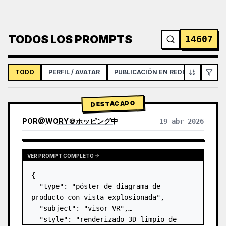
TODOS LOS PROMPTS
14607
TODO
PERFIL / AVATAR
PUBLICACIÓN EN REDES SOCIALES
DESTACADO
POR
@
WORY＠ホッピング中
19 abr 2026
VER PROMPT COMPLETO
{

  "type": "póster de diagrama de 
producto con vista explosionada",

  "subject": "visor VR",

  "style": "renderizado 3D limpio de 