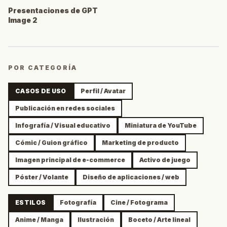
Presentaciones de GPT
Image 2
POR CATEGORÍA
CASOS DE USO
Perfil / Avatar
Publicación en redes sociales
Infografía / Visual educativo
Miniatura de YouTube
Cómic / Guion gráfico
Marketing de producto
Imagen principal de e-commerce
Activo de juego
Póster / Volante
Diseño de aplicaciones / web
ESTILOS
Fotografía
Cine / Fotograma
Anime / Manga
Ilustración
Boceto / Arte lineal