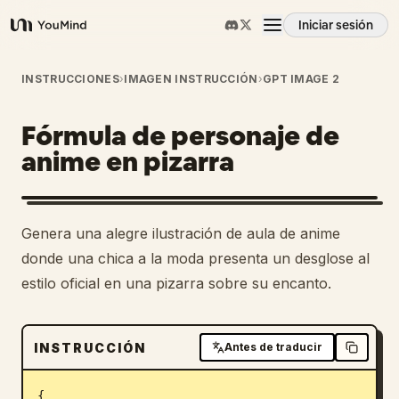
Iniciar sesión
YouMind
Resumen
INSTRUCCIONES
›
IMAGEN INSTRUCCIÓN
›
GPT IMAGE 2
Fórmula de personaje de
Casos de uso
anime en pizarra
Habilidades
Genera una alegre ilustración de aula de anime
Prompts
donde una chica a la moda presenta un desglose al
estilo oficial en una pizarra sobre su encanto.
Precios
INSTRUCCIÓN
Antes de traducir
Descargar
{
