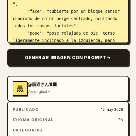
",

      "face": "cubierta por un bloque censor 
cuadrado de color beige centrado, ocultando 
todos los rasgos faciales",

      "pose": "pose relajada de pie, torso 
ligeramente inclinado a la izquierda, mano 
izquierda abierta gesticulando hacia la 
pizarra, mano derecha baja sosteniendo un 
GENERAR IMAGEN CON PROMPT
trozo corto de tiza azul",

      "outfit count": 2,

      "outfit pieces": ["camiseta blanca 
holgada de manga corta", "jeans azul claro de 
@黒猫さん🐈‍⬛
黒
tiro alto"]

Ver original
    }

  },

PUBLICADO
12 may 2026
  "setting": {

IDIOMA ORIGINAL
EN
    "location": "aula iluminada por el sol",

    "background": "gran pizarra verde oscuro 
CATEGORÍAS
con marco de madera, bandeja para tizas, 