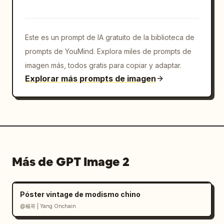
        "role": "fórmula de combinación más 
fuerte",

        "text": "Sonrisa × Gafas × Sensación 
Este es un prompt de IA gratuito de la biblioteca de
de cielo de verano = Lo mejor",

        "decorations": "subrayados ondulados 
prompts de YouMind. Explora miles de prompts de
azules debajo de las palabras clave y énfasis 
imagen más, todos gratis para copiar y adaptar.
amarillo en Lo mejor"

Explorar más prompts de imagen
      },

      {

        "position": "parte media izquierda",

        "role": "nota de personalidad 1",

        "text": "♡ Amabilidad + Curiosidad = 
Facilidad para hablar"

Más de GPT Image 2
      },

      {

        "position": "parte media inferior 
Póster vintage de modismo chino
izquierda",

        "role": "nota de personalidad 2",

@楊哥 | Yang Onchain
        "text": "Ligereza + Confianza = Aura 