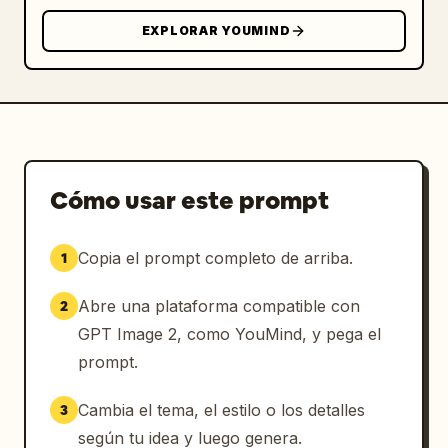
        "role": "título grande",

        "text": "
La fórmula de su encanto
",

EXPLORAR YOUMIND
        "decorations": "garabato de nube a la 
izquierda, destellos cerca del título, 
garabato de sol a la derecha"

      },

      {

        "position": "de la parte superior 
Cómo usar este prompt
izquierda a la superior central dentro de un 
recuadro subrayado azul",

        "role": "fórmula principal",

Copia el prompt completo de arriba.
1
        "text": "
Encanto = Alegría + Transparencia + 
Abre una plataforma compatible con
2
Inteligencia + Accesibilidad
GPT Image 2, como YouMind, y pega el
"

      },

prompt.
      {

        "position": "parte media superior 
Cambia el tema, el estilo o los detalles
3
izquierda",

según tu idea y luego genera.