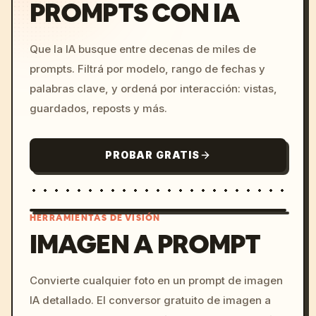
PROMPTS CON IA
Que la IA busque entre decenas de miles de
prompts. Filtrá por modelo, rango de fechas y
palabras clave, y ordená por interacción: vistas,
guardados, reposts y más.
PROBAR GRATIS
HERRAMIENTAS DE VISIÓN
IMAGEN A PROMPT
/imagine prompt: cinemati
Convierte cualquier foto en un prompt de imagen
c, cyberpunk sunset, neon
IA detallado. El conversor gratuito de imagen a
colors, 8k --v 6.0