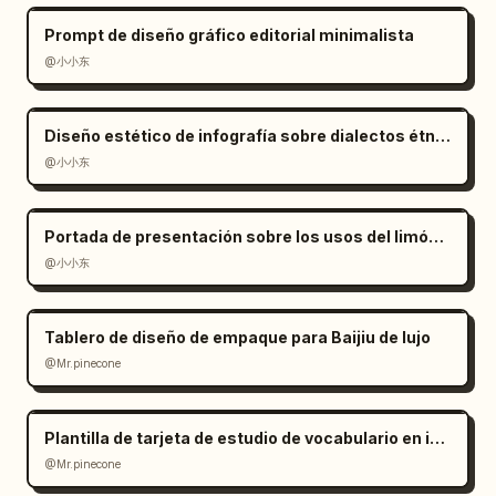
refrescante"

Prompt de diseño gráfico editorial minimalista
      },

@小小东
      {

        "position": "parte inferior 
izquierda",

Diseño estético de infografía sobre dialectos étnicos
        "role": "nota de moda",

@小小东
        "text": "Camiseta blanca + Viento = 
Estilo desenfadado"

      },

Portada de presentación sobre los usos del limón con estilo moderno
      {

@小小东
        "position": "parte inferior izquierda 
dentro de un rectángulo de tiza azul y área 
de globo de texto",

Tablero de diseño de empaque para Baijiu de lujo
        "role": "ecuación en inglés y cita 
@Mr.pinecone
final",

        "text": "K = (Smile + Smartness + 
Plantilla de tarjeta de estudio de vocabulario en inglés
Freshness) × Glasses / Solo con verla te 
@Mr.pinecone
llenas de energía",

        "decorations": "ecuación en recuadro, 