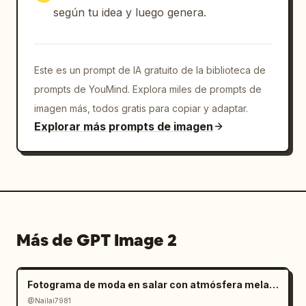
de sensor fino, ligera sensación de 
según tu idea y luego genera.
compresión JPEG, exposición natural, 
aberración cromática débil, ligero destello 
de lente, atmósfera similar al enfoque 
Este es un prompt de IA gratuito de la biblioteca de
automático, ligero movimiento de cámara e 
inestabilidad típica de la grabación manual. 
prompts de YouMind. Explora miles de prompts de
Enfatiza una sensación de coincidencia como 
imagen más, todos gratis para copiar y adaptar.
una "captura de pantalla de una transmisión 
Explorar más prompts de imagen
de testigo misterioso publicada en redes 
sociales" en lugar de una obra perfecta.
Más de GPT Image 2
Fotograma de moda en salar con atmósfera melancólica
@Nailai7981