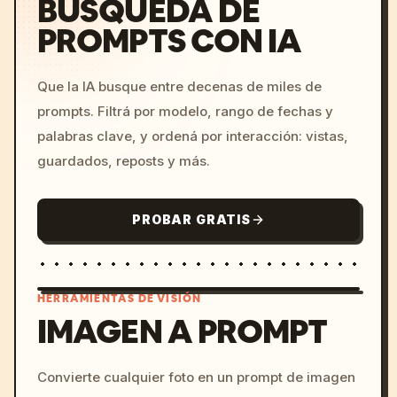
BÚSQUEDA DE
PROMPTS CON IA
Que la IA busque entre decenas de miles de
prompts. Filtrá por modelo, rango de fechas y
palabras clave, y ordená por interacción: vistas,
guardados, reposts y más.
PROBAR GRATIS
HERRAMIENTAS DE VISIÓN
IMAGEN A PROMPT
/imagine prompt: cinemati
Convierte cualquier foto en un prompt de imagen
c, cyberpunk sunset, neon