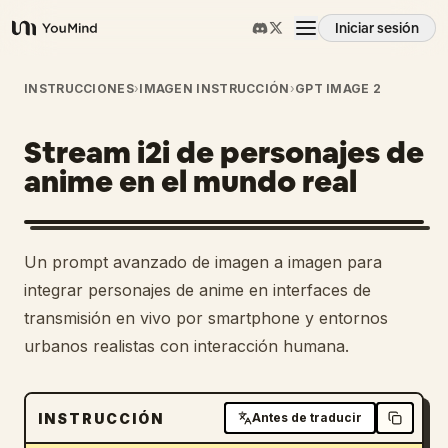
Iniciar sesión
YouMind
Resumen
INSTRUCCIONES
›
IMAGEN INSTRUCCIÓN
›
GPT IMAGE 2
Stream i2i de personajes de
Casos de uso
anime en el mundo real
Habilidades
Un prompt avanzado de imagen a imagen para
Prompts
integrar personajes de anime en interfaces de
transmisión en vivo por smartphone y entornos
urbanos realistas con interacción humana.
Precios
Descargar
INSTRUCCIÓN
Antes de traducir