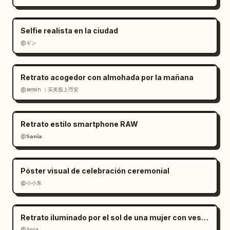
Selfie realista en la ciudad
@ギン
Retrato acogedor con almohada por la mañana
@serein ｜买美股上币安
Retrato estilo smartphone RAW
@𝗦𝗮𝗻𝗶𝗮
Póster visual de celebración ceremonial
@小小东
Retrato iluminado por el sol de una mujer con vestido de satén rojo
@Aqsa