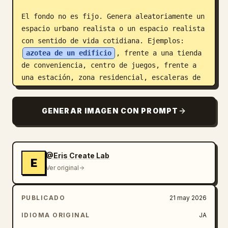
El fondo no es fijo. Genera aleatoriamente un 
espacio urbano realista o un espacio realista 
con sentido de vida cotidiana. Ejemplos: 
azotea de un edificio
, frente a una tienda 
de conveniencia, centro de juegos, frente a 
una estación, zona residencial, escaleras de 
un edificio multiinquilino, callejón 
nocturno, lecho de un río, frente a un 
GENERAR IMAGEN CON PROMPT
karaoke, cerca de una máquina expendedora 
nocturna, sala de streaming, habitación 
otaku, frente a una estación de ciudad 
regional, acera lluviosa, distrito comercial, 
@Eris Create Lab
E
etc.

Ver original
El fondo no debe ser demasiado limpio. 
PUBLICADO
21 may 2026
Enfatiza la sensación de vida, el desorden y 
el ruido realista.

IDIOMA ORIGINAL
JA