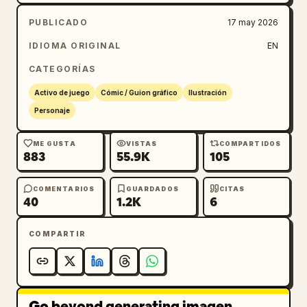
PUBLICADO
17 may 2026
IDIOMA ORIGINAL
EN
CATEGORÍAS
Activo de juego
Cómic / Guion gráfico
Ilustración
Personaje
ME GUSTA
VISTAS
COMPARTIDOS
883
55.9K
105
COMENTARIOS
GUARDADOS
CITAS
40
1.2K
6
COMPARTIR
Go beyond generating imagen