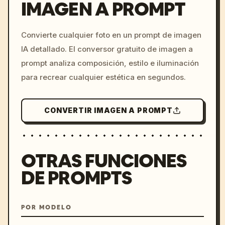
IMAGEN A PROMPT
/imagine prompt: cinemati
Convierte cualquier foto en un prompt de imagen
c, cyberpunk sunset, neon
IA detallado. El conversor gratuito de imagen a
colors, 8k --v 6.0
prompt analiza composición, estilo e iluminación
para recrear cualquier estética en segundos.
CONVERTIR IMAGEN A PROMPT
OTRAS FUNCIONES
DE PROMPTS
POR MODELO