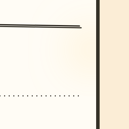
/imagine prompt: cinematic, cyberpunk s
unset, neon colors, 8k --v 6.0