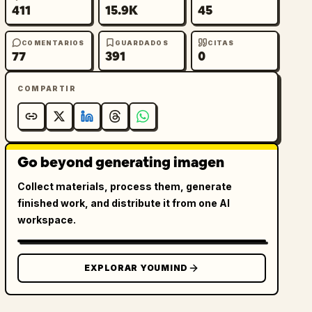
411
15.9K
45
COMENTARIOS
GUARDADOS
CITAS
77
391
0
COMPARTIR
Go beyond generating imagen
Collect materials, process them, generate
finished work, and distribute it from one AI
workspace.
EXPLORAR YOUMIND