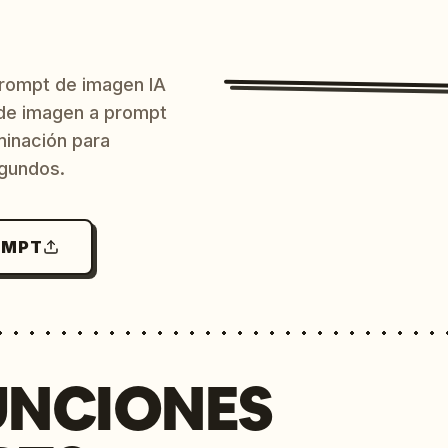
prompt de imagen IA
o de imagen a prompt
uminación para
egundos.
OMPT
UNCIONES