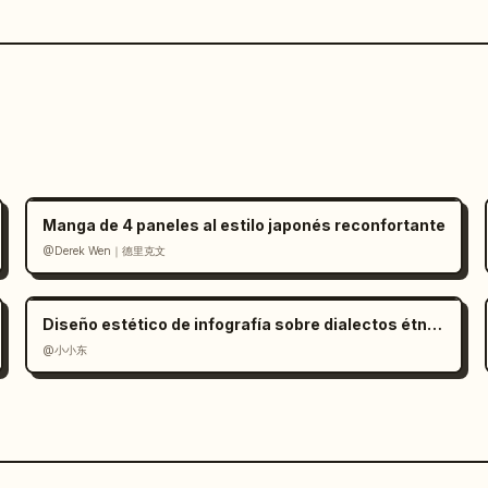
Manga de 4 paneles al estilo japonés reconfortante
@Derek Wen｜德里克文
Diseño estético de infografía sobre dialectos étnicos
@小小东