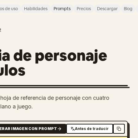
os de uso
Habilidades
Prompts
Precios
Descargar
Blog
2
ia de personaje
ulos
hoja de referencia de personaje con cuatro
plano a juego.
ERAR IMAGEN CON PROMPT
Antes de traducir