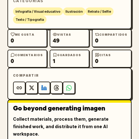
CATEGORÍAS
Infografía / Visual educativo
Ilustración
Retrato / Selfie
Texto / Tipografía
ME GUSTA
VISTAS
COMPARTIDOS
0
49
0
COMENTARIOS
GUARDADOS
CITAS
0
1
0
COMPARTIR
Go beyond generating imagen
Collect materials, process them, generate
finished work, and distribute it from one AI
workspace.