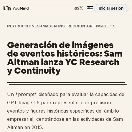
Iniciar sesión
YouMind
Resumen
INSTRUCCIONES
›
IMAGEN INSTRUCCIÓN
›
GPT IMAGE 1.5
Generación de imágenes
Casos de uso
de eventos históricos: Sam
Altman lanza YC Research
Habilidades
y Continuity
Prompts
Un *prompt* diseñado para evaluar la capacidad de
Precios
GPT Image 1.5 para representar con precisión
eventos y figuras históricas específicas del ámbito
empresarial, centrándose en las actividades de Sam
Descargar
Altman en 2015.