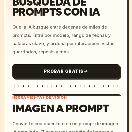
BÚSQUEDA DE
PROMPTS CON IA
Que la IA busque entre decenas de miles de
prompts. Filtrá por modelo, rango de fechas y
palabras clave, y ordená por interacción: vistas,
guardados, reposts y más.
PROBAR GRATIS
HERRAMIENTAS DE VISIÓN
IMAGEN A PROMPT
/imagine prompt: cinemati
Convierte cualquier foto en un prompt de imagen
c, cyberpunk sunset, neon
IA detallado. El conversor gratuito de imagen a