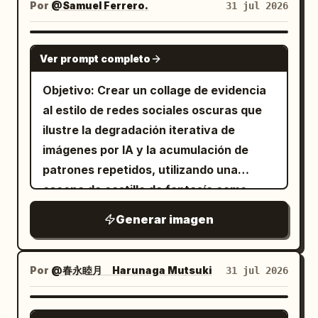
logotipos ni dispositivos modernos."
Por
@Samuel Ferrero.
31 jul 2026
texturas decorativas, filtros vintage y
línea de
enorme
escritura luminosa
Ejecútalo para varias décadas y
diseños desordenados.
como encabezado emocional con trazos
publícalo como un carrusel
GPT IMAGE 2
largos y coherentes y un halo blanco
Ver prompt completo
suave tipo neón. La superficie presenta
Objetivo: Crear un collage de evidencia
un ligero grano de película y un
al estilo de redes sociales oscuras que
viñeteado de enfoque suave, lo que
ilustre la degradación iterativa de
resulta en una imagen conmemorativa
imágenes por IA y la acumulación de
privada y formal construida sobre la luz,
patrones repetidos, utilizando una
la sombra y escalas de color contenidas.
escena de castillo de fantasía como
sujeto recurrente. Lienzo: Formato de
Generar imagen
captura de pantalla vertical alta,
aproximadamente 490 × 957 px, fondo
negro carbón con márgenes estrechos y
Por
@春永睦月 Harunaga Mutsuki
31 jul 2026
apariencia de publicación de feed.
Diseño: En la parte superior, coloca una
GPT IMAGE 2