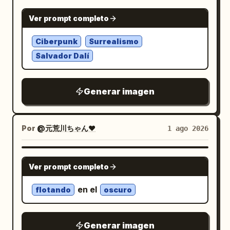
NANO BANANA PRO
Ver prompt completo
Ciberpunk
Surrealismo
Salvador Dalí
Generar imagen
Por
@元荒川ちゃん❤
1 ago 2026
NANO BANANA PRO
Ver prompt completo
en el
flotando
oscuro
Generar imagen