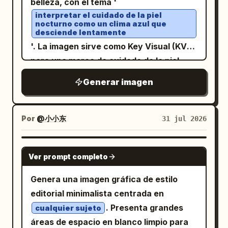
belleza, con el tema '
, trazos expresivos y efectos de
interpretar el cuidado de la piel
nocturno como un clima azul que
salpicaduras espontáneas, texturas de
desciende lentamente
acrílico y tinta en capas, estilo de arte
'. La imagen sirve como Key Visual (KV)
editorial moderno, retrato de bellas
para una marca de cuidado de la piel
artes combinado con expresionismo
ficticia, evitando las típicas salpicaduras
Generar imagen
abstracto experimental, trazos
o modelos de rostros grandes. En su
pictóricos de alto detalle, mezcla de
lugar, utiliza una botella de esencia azul
texturas orgánicas con elementos de
translúcida, una encimera de cristal con
Por
@小小东
31 jul 2026
collage digital, ilustración
niebla suave, una vista de ventana
contemporánea estilo galería, energía
nocturna y una estructura de película
GPT IMAGE 2
artística cruda con composición
Ver prompt completo
delgada que se despliega como una capa
controlada.
climática como elemento visual
Genera una imagen gráfica de estilo
principal. La composición adopta un
editorial minimalista centrada en
estilo de portada de propuesta de marca
. Presenta grandes
cualquier sujeto
vertical, con el producto principal en el
áreas de espacio en blanco limpio para