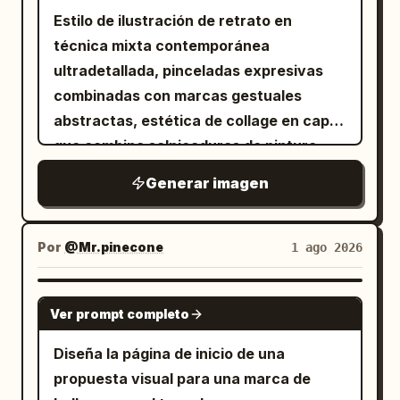
Estilo de ilustración de retrato en
técnica mixta contemporánea
ultradetallada, pinceladas expresivas
combinadas con marcas gestuales
abstractas, estética de collage en capas
que combina salpicaduras de pintura,
garabatos de tinta, formas
Generar imagen
fragmentadas y superposiciones
semitransparentes, fondo de papel
vintage texturizado con manchas sutiles
Por
@Mr.pinecone
1 ago 2026
y bordes desgastados, fusión dinámica
de realismo figurativo y abstracción
GPT IMAGE 2
Ver prompt completo
caótica, paleta de colores cálidos y
vibrantes con
Diseña la página de inicio de una
acentos en rojo coral, naranja
propuesta visual para una marca de
quemado, durazno, crema y verde
azulado apagado