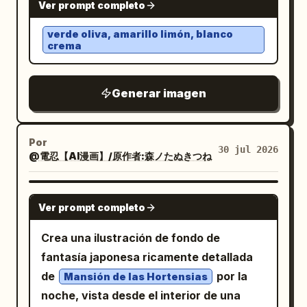
Ver prompt completo
cuadrícula de 2 × 2 con exactamente 4
miniaturas horizontales pequeñas con
verde oliva, amarillo limón, blanco
crema
separaciones oscuras delgadas. Debajo
de la cuadrícula, añade una marca
pequeña de dos caracteres que parezca
Generar imagen
“**” o dos puntos blancos pequeños.
Debajo de eso, coloca 1 imagen de
Por
fantasía horizontal grande que abarque
30 jul 2026
@電忍【AI漫画】/原作者:森ノたぬきつね
casi todo el ancho. Debajo de la imagen
grande, añade exactamente 3 líneas
GPT IMAGE 2
cortas de texto de leyenda en blanco
Ver prompt completo
alineadas a la izquierda. En la parte
Crea una ilustración de fondo de
inferior, coloca 1 imagen de fantasía
fantasía japonesa ricamente detallada
horizontal grande final que abarque casi
de
por la
Mansión de las Hortensias
todo el ancho. Total de paneles de
noche, vista desde el interior de una
imagen visibles: exactamente 6,