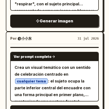
centro y relaciones de capas contenidas
"respirar", con el sujeto principal
en la parte superior izquierda y la
representado como un icono en blanco y
inferior derecha, dejando un amplio
negro de alto contraste en el centro
Generar imagen
espacio en blanco. La iluminación es de
visual con bordes definidos. Parte del
luz ambiental azul fría de baja intensidad
sujeto se superpone a un campo
con una iluminación de borde blanco
rectangular de
, creando
color sólido
Por
@小小东
31 jul 2026
extremadamente fina en la botella,
un efecto de capas similar a un
enfatizando el grosor del vidrio, la
escenario. La capa de información utiliza
GPT IMAGE 2
refracción del líquido y los bordes del
Ver prompt completo
un bloque de texto oscuro y pesado en
empaque. El sistema de color debe
la parte inferior, creando un impacto
Crea un visual temático con un sentido
incluir valores específicos:
visual donde la imagen es truncada por
de celebración centrado en
Azul Medianoche #24364A, Azul
el texto, que a su vez sirve de soporte a
Escarcha #9EB9CA, Blanco Frío de
: el sujeto ocupa la
cualquier tema
Botella #E8EEF2, Grafito Profundo
la imagen. La oración principal utiliza
parte inferior central del encuadre con
#2F3138, un toque de Plata Luz de Luna
caracteres en negrita, sans-serif y de
#BDC6CD, Gris-Púrpura muy claro
una forma principal en primer plano,
#8A8395
color claro en un diseño multilínea
manteniendo una postura frontal
. Las descripciones de los materiales se
ajustado con un espaciado limpio y un
tranquila y estable, permitiendo que los