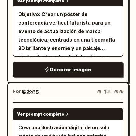
laterales, base morada y una insignia de
Ver prompt completo
objetos modernos, sin texto, sin marca
como rectángulos horizontales. Haz que
El hombre presenta una taza de café
estrella rosa en la copa; 5) herramientas
de agua. Utiliza una paleta de
el collage se sienta como una captura de
Objetivo: Crear un póster de
que se abre hacia una cálida cabaña de
de escritura cruzadas, un bolígrafo
azul zafiro profundo, violeta, luz de
pantalla de un foro o tweet que
conferencia vertical futurista para un
madera con chimeneas encendidas,
luna cian y luz de linterna ámbar cálida
morado tipo micrófono con punta oscura
documenta un fallo del modelo. Detalles
evento de actualización de marca
bosques de pinos cubiertos de nieve,
y enfatiza la sensación de una secreta
y detalles de tapa negra, cruzado con un
personalizables: Usa
tecnológica, centrado en una tipografía
iluminación interior cálida, nevadas
mansión de hortensias en temporada de
lápiz rosa con punta de madera pálida;
avenida de castillo gótico flotante
3D brillante y enorme y un paisaje
suaves, vapor flotante y una atmósfera
lluvias.
6) una campana de notificación de color
bajo un vórtice de arcoíris
abstracto de ondas digitales. Lienzo:
cinematográfica acogedora. Paleta de
,
amarillo dorado con perilla y badajo
Póster vertical 9:16, fondo de azul
colores beige y marrón tierra con
Aquí cada prompt fue diferente, esta
rosas, reflejos redondeados, vista
Generar imagen
es la 5ta generación:
marino a negro, alto contraste, estética
branding de café premium nostálgico y
ligeramente desde el frente; 7) un tierno
,
premium de conferencia tecnológica.
tipografía elegante. Abajo a la derecha –
icono de cara de pollito amarillo con ojos
Mismo efecto, mantiene datos de las
Deje un espacio negro generoso en la
Tema de explosión de energía: El hombre
Por
@おやぎ
29 jul 2026
negros pequeños, pico naranja, mejillas
imágenes anteriores.
parte superior e inferior, con el título
salta dinámicamente junto a una taza de
,
sonrojadas y un pequeño mechón en la
principal ocupando la parte superior
café que estalla con coloridas
GPT IMAGE 2
La destrucción es aún peor, debido a
parte superior. Mantén todos los iconos
Ver prompt completo
las diferencias en los datos de imagen
central del póster. Estilo visual: Diseño
salpicaduras de café, donas, chispas,
espaciados uniformemente en dos filas:
en cada paso.
elegante de ciencia ficción, acentos
planetas, líquido giratorio, partículas
Crea una ilustración digital de un solo
la fila superior tiene 3 iconos y la fila
, y
.
negro carbón
luminosos en azul eléctrico y violeta,
brillantes, estelas de energía de neón y