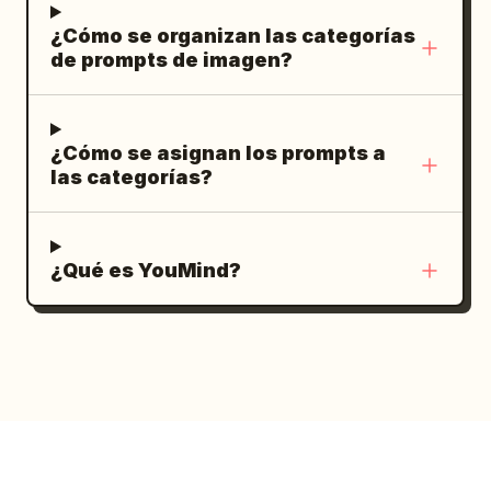
8K, ultra detallado, enfoque nítido, obra
y hora
. Debajo de la
2025.05.20 14:00
¿Cómo se organizan las categorías
maestra, visualmente impresionante,
línea de la fecha, muestre “中国·深圳 |
de prompts de imagen?
diseñado para una publicación viral en X.
SHENZHEN, CHINA”. Cerca de la parte
inferior, añada un pequeño icono de
sistema en espiral delgado y el eslogan
¿Cómo se asignan los prompts a
en letras
las categorías?
NEW SYSTEM NEW FUTURE
minúsculas espaciadas en mayúsculas.
Composición: Mantenga todo el texto
perfectamente centrado en un eje
¿Qué es YouMind?
vertical. El título grande “HELLO
WORLD” debe dominar
aproximadamente la mitad de la altura
del póster. La onda digital debe pasar
por detrás y por debajo del título,
formando un valle horizontal luminoso
con estelas de partículas azules y