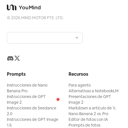
violetas. No utilice personas, fotos de
lugares físicos, logotipos adicionales ni
©
2026
MIND MOTOR PTE. LTD.
marcas de agua.
Prompts
Recursos
Instrucciones de Nano
Para agents
Banana Pro
Alternativas a NotebookLM
Instrucciones de GPT
Presentaciones de GPT
Image 2
Image 2
Instrucciones de Seedance
Markdown a artículo de 𝕏
2.0
Nano Banana 2 vs. Pro
Instrucciones de GPT Image
Editor de fotos con IA
1.5
Prompts de fotos