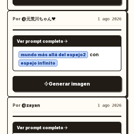
Por
@元荒川ちゃん❤
1 ago 2026
NANO BANANA PRO
Ver prompt completo
con
mundo más allá del espejo2
espejo infinito
Generar imagen
Por
@zayan
1 ago 2026
NANO BANANA PRO
Ver prompt completo