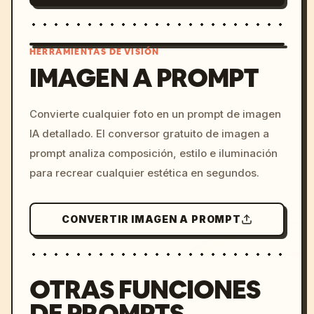
HERRAMIENTAS DE VISIÓN
IMAGEN A PROMPT
/imagine prompt: cinemati
Convierte cualquier foto en un prompt de imagen
c, cyberpunk sunset, neon
IA detallado. El conversor gratuito de imagen a
colors, 8k --v 6.0
prompt analiza composición, estilo e iluminación
para recrear cualquier estética en segundos.
CONVERTIR IMAGEN A PROMPT
OTRAS FUNCIONES
DE PROMPTS