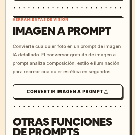
HERRAMIENTAS DE VISIÓN
IMAGEN A PROMPT
/imagine prompt: cinemati
Convierte cualquier foto en un prompt de imagen
c, cyberpunk sunset, neon
IA detallado. El conversor gratuito de imagen a
colors, 8k --v 6.0
prompt analiza composición, estilo e iluminación
para recrear cualquier estética en segundos.
CONVERTIR IMAGEN A PROMPT
OTRAS FUNCIONES
DE PROMPTS