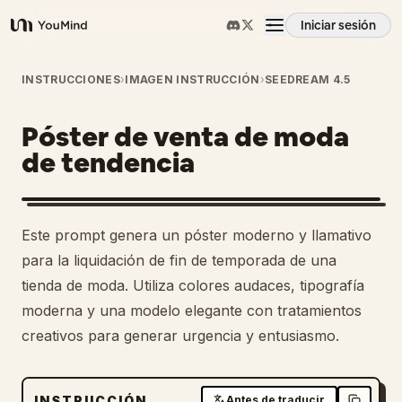
Iniciar sesión
YouMind
Resumen
INSTRUCCIONES
›
IMAGEN INSTRUCCIÓN
›
SEEDREAM 4.5
Póster de venta de moda
Casos de uso
de tendencia
Habilidades
Este prompt genera un póster moderno y llamativo
Prompts
para la liquidación de fin de temporada de una
tienda de moda. Utiliza colores audaces, tipografía
moderna y una modelo elegante con tratamientos
Precios
creativos para generar urgencia y entusiasmo.
Descargar
INSTRUCCIÓN
Antes de traducir