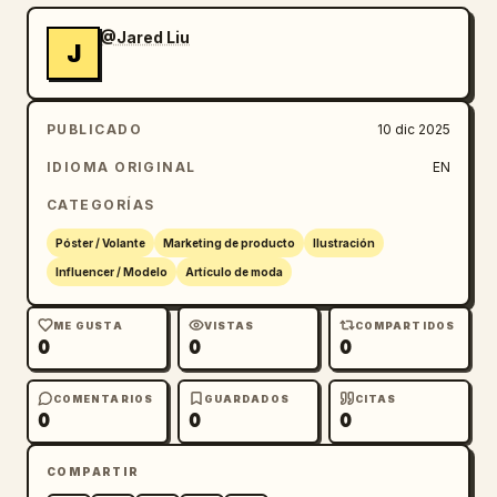
@Jared Liu
J
PUBLICADO
10 dic 2025
IDIOMA ORIGINAL
EN
CATEGORÍAS
Póster / Volante
Marketing de producto
Ilustración
Influencer / Modelo
Artículo de moda
ME GUSTA
VISTAS
COMPARTIDOS
0
0
0
COMENTARIOS
GUARDADOS
CITAS
0
0
0
COMPARTIR