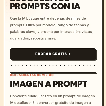
PROMPTS CON IA
Que la IA busque entre decenas de miles de
prompts. Filtrá por modelo, rango de fechas y
palabras clave, y ordená por interacción: vistas,
guardados, reposts y más.
PROBAR GRATIS
HERRAMIENTAS DE VISIÓN
IMAGEN A PROMPT
/imagine prompt: cinemati
Convierte cualquier foto en un prompt de imagen
c, cyberpunk sunset, neon
IA detallado. El conversor gratuito de imagen a
colors, 8k --v 6.0