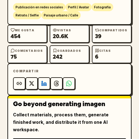
Publicación en redes sociales
Perfil / Avatar
Fotografía
Retrato / Selfie
Paisaje urbano / Calle
ME GUSTA
VISTAS
COMPARTIDOS
454
20.6K
39
COMENTARIOS
GUARDADOS
CITAS
75
242
6
COMPARTIR
Go beyond generating imagen
Collect materials, process them, generate
finished work, and distribute it from one AI
workspace.