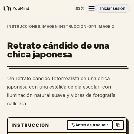
Iniciar sesión
YouMind
Resumen
INSTRUCCIONES
›
IMAGEN INSTRUCCIÓN
›
GPT IMAGE 2
Retrato cándido de una
Casos de uso
chica japonesa
Habilidades
Un retrato cándido fotorrealista de una chica
Prompts
japonesa con una estética de día escolar, con
iluminación natural suave y vibras de fotografía
callejera.
Precios
Descargar
INSTRUCCIÓN
Antes de traducir