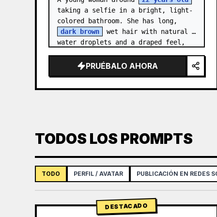
taking a selfie in a bright, light-
colored bathroom. She has long, 
dark brown
 wet hair with natural 
water droplets and a draped feel, 
wrapped in a clean {a…
PRUÉBALO AHORA
TODOS LOS PROMPTS
TODO
PERFIL / AVATAR
PUBLICACIÓN EN REDES S
DESTACADO