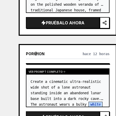
on the polished wooden veranda of a 
traditional Japanese house, framed 
by open sliding glass-and-wood 
doors. She wears a white sailor-
PRUÉBALO AHORA
style school uniform top w…
POR
@
ION
hace 12 horas
VER PROMPT COMPLETO
Create a cinematic ultra-realistic 
wide shot of a lone astronaut 
standing inside an abandoned lunar 
base built into a dark rocky cave. 
The astronaut wears a bulky 
white
EVA suit and helmet, seen from 
behind and sligh…