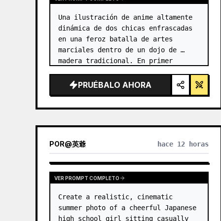
Una ilustración de anime altamente 
dinámica de dos chicas enfrascadas 
en una feroz batalla de artes 
marciales dentro de un dojo de 
madera tradicional. En primer 
plano, una chica con {argument 
name="character 1 hair" 
PRUÉBALO AHORA
default="cabello negro en un moño 
alto con c…
POR
@
英爺
hace 12 horas
VER PROMPT COMPLETO
Create a realistic, cinematic 
summer photo of a cheerful Japanese 
high school girl sitting casually 