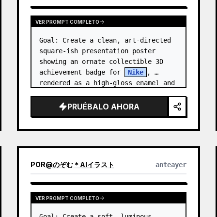
VER PROMPT COMPLETO
Goal: Create a clean, art-directed 
square-ish presentation poster 
showing an ornate collectible 3D 
achievement badge for 
Nike
, 
rendered as a high-gloss enamel and 
polished-metal digital medal.

PRUÉBALO AHORA
Canvas: Wide 16:9 white stu…
POR
@
のぞむ＊AIイラスト
anteayer
VER PROMPT COMPLETO
Goal: Create a soft, luminous 