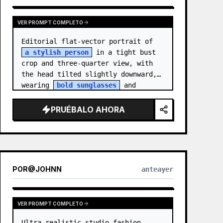
VER PROMPT COMPLETO
Editorial flat-vector portrait of 
a stylish person
 in a tight bust 
crop and three-quarter view, with 
the head tilted slightly downward, 
wearing 
bold sunglasses
 and 
[ACCESSORY]. Style the…
PRUÉBALO AHORA
POR
@
JOHNN
anteayer
VER PROMPT COMPLETO
Ultra-realistic studio fashion 