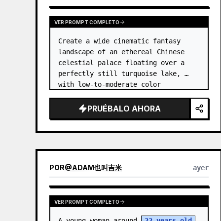
VER PROMPT COMPLETO
Create a wide cinematic fantasy 
landscape of an ethereal Chinese 
celestial palace floating over a 
perfectly still turquoise lake, 
with low-to-moderate color 
saturation and a dreamy refined 
atmosphere. Center the composition 
PRUÉBALO AHORA
on an enormous white jade and pale 
a…
POR
@
ADAM也叫吉米
ayer
VER PROMPT COMPLETO
A young woman around 
22 years old