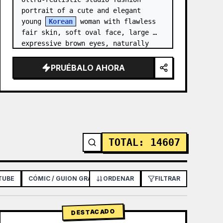
portrait of a cute and elegant 
young 
Korean
 woman with flawless 
fair skin, soft oval face, large 
expressive brown eyes, naturally 
rosy lips, delicate nose, and long 
silky black hair styled in…
PRUÉBALO AHORA
TOTAL
:
14607
TUBE
CÓMIC / GUION GRÁFICO
ORDENAR
PÓSTER / VOLANTE
FILTRAR
DISEÑO 
DESTACADO