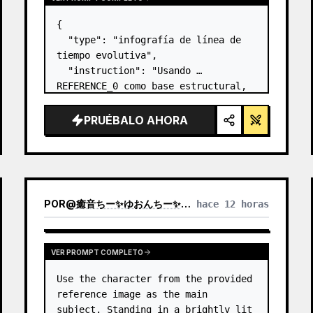
{

  "type": "infografía de línea de 
tiempo evolutiva",

  "instruction": "Usando 
REFERENCE_0 como base estructural, 
transforma el diseño vectorial 
plano en una infografía 3D 
PRUÉBALO AHORA
altamente realista. Reemplaza las 
rampas lisas por escalones de 
piedra definidos y actu…
POR
@
癒音ちー✨ゆおんちー✨癒やし声ASMRとAI
hace 12 horas
VER PROMPT COMPLETO
Use the character from the provided 
reference image as the main 
subject. Standing in a brightly lit 