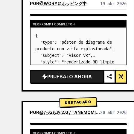
POR
@
WORY＠ホッピング中
19 abr 2026
VER PROMPT COMPLETO
{

  "type": "póster de diagrama de 
producto con vista explosionada",

  "subject": "visor VR",

  "style": "renderizado 3D limpio 
de alta tecnología, iluminación de 
estudio, detalles brillantes",

PRUÉBALO AHORA
  "background": "{argument 
name=\"background color\" 
default=\"deg…
DESTACADO
POR
@
たねもみ 2.0 / TANEMOMI VER2.0
20 abr 2026
VER PROMPT COMPLETO