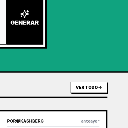
GENERAR
VER TODO
POR
@
KASHBERG
anteayer