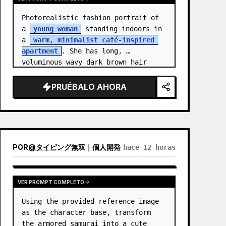
Photorealistic fashion portrait of 
a 
young woman
 standing indoors in 
a 
warm, minimalist café-inspired 
apartment
. She has long, 
voluminous wavy dark brown hair 
cascading over her shoulders,…
PRUÉBALO AHORA
POR
@
タイピング無双｜個人開発
hace 12 horas
VER PROMPT COMPLETO
Using the provided reference image 
as the character base, transform 
the armored samurai into a cute 