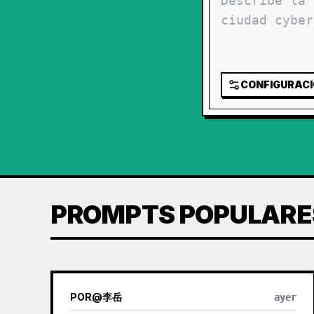
CONFIGURAC
PROMPTS POPULARE
POR
@
李岳
ayer