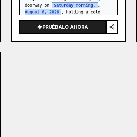
doorway on 
Saturday morning, 
August 8, 2026
, holding a cold 
clear tumbler with 
iced fruit tea
…
PRUÉBALO AHORA