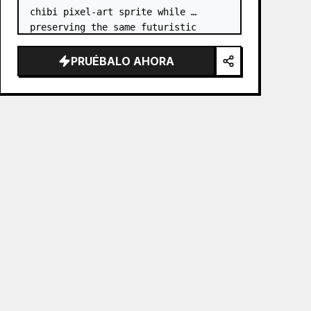
chibi pixel-art sprite while 
preserving the same futuristic 
samurai armor design, horned 
helmet, black/teal/magenta color 
PRUÉBALO AHORA
accents, glowing cyan energy 
details,…