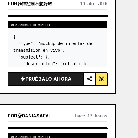
POR
@
神经病不想好转
19 abr 2026
VER PROMPT COMPLETO
{

  "type": "mockup de interfaz de 
transmisión en vivo",

  "subject": {

    "description": "retrato de 
Elon Musk
, sonriendo, vistiendo 
una camiseta negra con un gráfico 
PRUÉBALO AHORA
técnico esquemático en blanco",

    "background":…
POR
@
DANIASAFVI
hace 12 horas
VER PROMPT COMPLETO