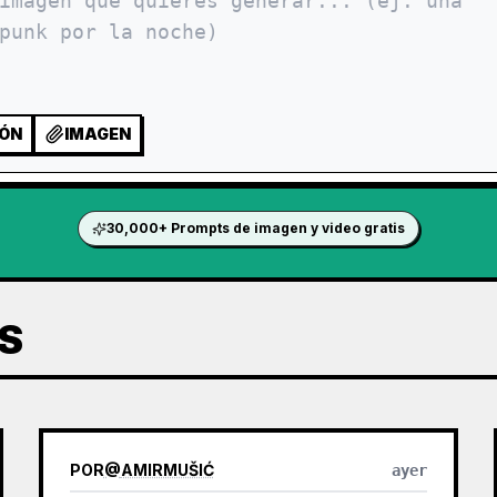
IÓN
IMAGEN
30,000+ Prompts de imagen y video gratis
S
POR
@
AMIRMUŠIĆ
ayer