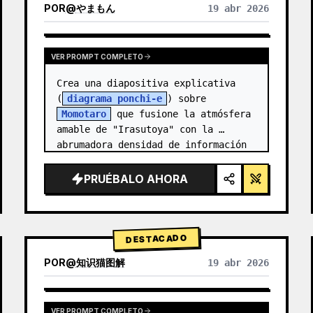
POR
@
やまもん
19 abr 2026
VER RESULTADOS DE OTROS MODELOS
VER PROMPT COMPLETO
Crea una diapositiva explicativa 
(
diagrama ponchi-e
) sobre 
Momotaro
 que fusione la atmósfera 
amable de "Irasutoya" con la 
abrumadora densidad de información 
de las "diapositivas de Kasumigase…
PRUÉBALO AHORA
DESTACADO
POR
@
知识猫图解
19 abr 2026
VER PROMPT COMPLETO