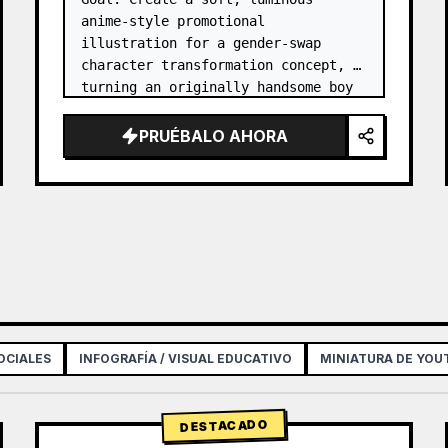
anime-style promotional 
illustration for a gender-swap 
character transformation concept, 
turning an originally handsome boy 
into an adorable girl while 
preserving the original atmosphere.

PRUÉBALO AHORA
Canvas: Square 1:1 composition, 
high-reso…
OCIALES
INFOGRAFÍA / VISUAL EDUCATIVO
MINIATURA DE YOU
DESTACADO