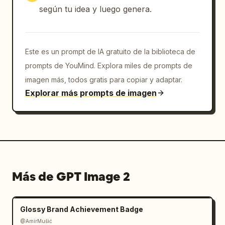
CALIDAD:

según tu idea y luego genera.
Realismo 4K HDR nativo ultra realista.

Poros de piel naturales.

Texturas de satén detalladas.

Este es un prompt de IA gratuito de la biblioteca de
Se ve como una campaña editorial de moda 
china de lujo real.
prompts de YouMind. Explora miles de prompts de
imagen más, todos gratis para copiar y adaptar.
Explorar más prompts de imagen
Más de GPT Image 2
Glossy Brand Achievement Badge
@AmirMušić