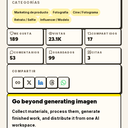
CATEGORÍAS
ESTRUCTURA VISUAL:

Marketing de producto
Fotografía
Cine / Fotograma
- composición cinematográfica recostada

Retrato / Selfie
Influencer / Modelo
- primer plano de belleza brillante

- pliegues de seda elegantes

ME GUSTA
VISTAS
COMPARTIDOS
189
23.1K
17
- encuadre editorial de ensueño

- profundidad atmosférica de lujo

- equilibrio de composición cinematográfica

COMENTARIOS
GUARDADOS
CITAS
53
99
3
COMPARTIR
jardín de faroles
 antiguo chino de lujo 
con:

brillo cálido de faroles,

atmósfera de niebla suave,

Go beyond generating imagen
pétalos flotantes,

siluetas de arquitectura tradicional,

Collect materials, process them, generate
y desenfoque de profundidad cinematográfico 
finished work, and distribute it from one AI
de ensueño.

workspace.