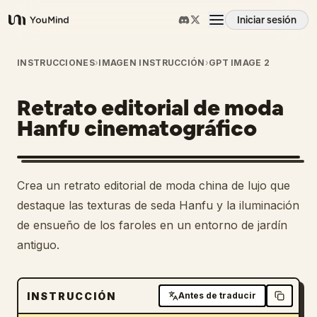
Iniciar sesión
YouMind
Resumen
INSTRUCCIONES
›
IMAGEN INSTRUCCIÓN
›
GPT IMAGE 2
Retrato editorial de moda
Casos de uso
Hanfu cinematográfico
Habilidades
Crea un retrato editorial de moda china de lujo que
Prompts
destaque las texturas de seda Hanfu y la iluminación
de ensueño de los faroles en un entorno de jardín
antiguo.
Precios
Descargar
INSTRUCCIÓN
Antes de traducir