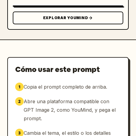
PALETA DE COLORES:

Dorado champaña,

EXPLORAR YOUMIND
marfil suave,

ámbar cálido,

beige crema,

tonos de sombra profundos.

ILUMINACIÓN:

Iluminación cinematográfica cálida de 
Cómo usar este prompt
faroles.

Reflejos de piel brillante de lujo.

Copia el prompt completo de arriba.
1
Brillo editorial de ensueño.

Abre una plataforma compatible con
2
AMBIENTE:

Lujo.

GPT Image 2, como YouMind, y pega el
Elegancia.

prompt.
Belleza femenina audaz.

Cambia el tema, el estilo o los detalles
3