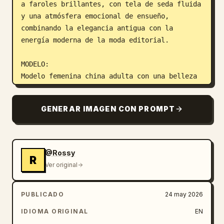
a faroles brillantes, con tela de seda fluida 
y una atmósfera emocional de ensueño, 
combinando la elegancia antigua con la 
energía moderna de la moda editorial.

MODELO:

Modelo femenina china adulta con una belleza 
madura y sofisticada.

Piel realista brillante.

GENERAR IMAGEN CON PROMPT
Maquillaje emocional de lujo.

Expresión cinematográfica elegante.

@Rossy
R
Dorado champaña
Hanfu de satén
 con:

Ver original
pliegues de seda profundos,

bordados de lujo,

PUBLICADO
24 may 2026
tela suave y reflectante,

movimiento fluido de mangas,

IDIOMA ORIGINAL
EN
y un estilo elegante y entallado.
