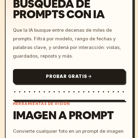
BÚSQUEDA DE
PROMPTS CON IA
Que la IA busque entre decenas de miles de
prompts. Filtrá por modelo, rango de fechas y
palabras clave, y ordená por interacción: vistas,
guardados, reposts y más.
PROBAR GRATIS
HERRAMIENTAS DE VISIÓN
IMAGEN A PROMPT
/imagine prompt: cinemati
Convierte cualquier foto en un prompt de imagen
c, cyberpunk sunset, neon