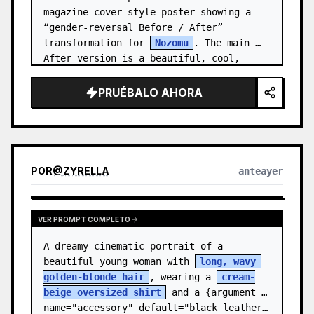
magazine-cover style poster showing a 
“gender-reversal Before / After” 
transformation for 
Nozomu
. The main 
After version is a beautiful, cool, 
androgynous anime boy who preserves…
PRUÉBALO AHORA
POR
@
ZYRELLA
anteayer
VER PROMPT COMPLETO
A dreamy cinematic portrait of a 
beautiful young woman with 
long, wavy 
golden-blonde hair
, wearing a 
cream-
beige oversized shirt
 and a {argument 
name="accessory" default="black leather…