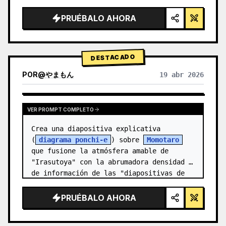
alta tecnología, iluminación de estudio, 
detalles brillantes",

PRUÉBALO AHORA
  "background": "{argument 
name=\"background color\" default=\"deg…
DESTACADO
POR
@
やまもん
19 abr 2026
VER RESULTADOS DE OTROS MODELOS
VER PROMPT COMPLETO
Crea una diapositiva explicativa 
(
diagrama ponchi-e
) sobre 
Momotaro
que fusione la atmósfera amable de 
"Irasutoya" con la abrumadora densidad 
de información de las "diapositivas de 
Kasumigase…
PRUÉBALO AHORA