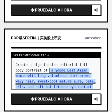
PRUÉBALO AHORA
POR
@
SEREIN ｜买美股上币安
anteayer
VER PROMPT COMPLETO
Create a high-fashion editorial full-
body portrait of 
a young East Asian 
woman with long voluminous dark brown 
wavy hair, sweet-cool mature aura, pale 
skin, and soft but intense eye contact
standing in an aband…
PRUÉBALO AHORA