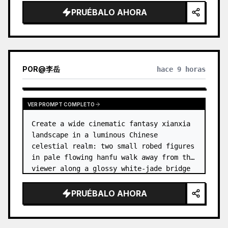
dress
 leaning her cheek on one hand and 
PRUÉBALO AHORA
smiling with one eye closed at a wooden 
table in a {argum…
POR
@
李岳
hace 9 horas
VER PROMPT COMPLETO
Create a wide cinematic fantasy xianxia 
landscape in a luminous Chinese 
celestial realm: two small robed figures 
in pale flowing hanfu walk away from the 
viewer along a glossy white-jade bridge 
toward an enormous ornate palace gate 
rising from a mirror-still l…
PRUÉBALO AHORA