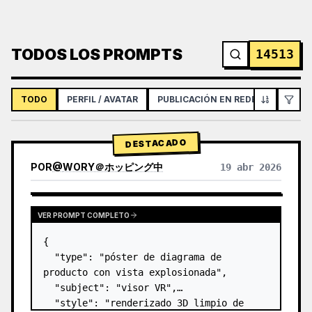
TODOS LOS PROMPTS
14513
TODO
PERFIL / AVATAR
PUBLICACIÓN EN REDES SOCIALES
DESTACADO
POR
@
WORY＠ホッピング中
19 abr 2026
VER PROMPT COMPLETO
{

  "type": "póster de diagrama de 
producto con vista explosionada",

  "subject": "visor VR",

  "style": "renderizado 3D limpio de 