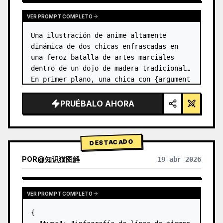
VER PROMPT COMPLETO
Una ilustración de anime altamente 
dinámica de dos chicas enfrascadas en 
una feroz batalla de artes marciales 
dentro de un dojo de madera tradicional. 
En primer plano, una chica con {argument 
name="character 1 hair" default="cabello 
negro en un moño alto con c…
PRUÉBALO AHORA
DESTACADO
POR
@
知识猫图解
19 abr 2026
VER PROMPT COMPLETO
{
