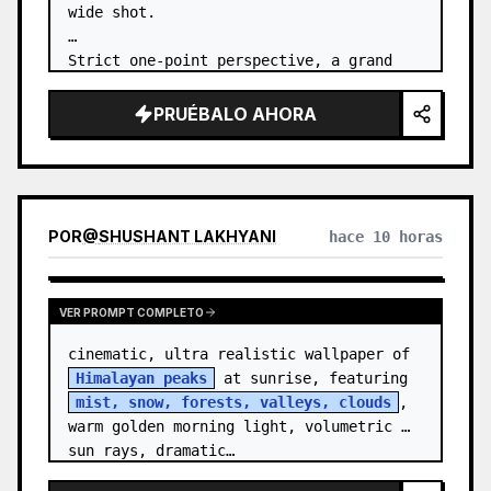
wide shot.

Strict one-point perspective, a grand 
heavenly staircase paved with light 
golden jade, passing through the sea of 
PRUÉBALO AHORA
clouds from the bottom…
POR
@
SHUSHANT LAKHYANI
hace 10 horas
VER PROMPT COMPLETO
cinematic, ultra realistic wallpaper of 
Himalayan peaks
 at sunrise, featuring 
mist, snow, forests, valleys, clouds
, 
warm golden morning light, volumetric 
sun rays, dramatic…