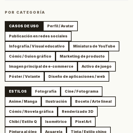
POR CATEGORÍA
CASOS DE USO
Perfil / Avatar
Publicación en redes sociales
Infografía / Visual educativo
Miniatura de YouTube
Cómic / Guion gráfico
Marketing de producto
Imagen principal de e-commerce
Activo de juego
Póster / Volante
Diseño de aplicaciones / web
ESTILOS
Fotografía
Cine / Fotograma
Anime / Manga
Ilustración
Boceto / Arte lineal
Cómic / Novela gráfica
Renderizado 3D
Chibi / Estilo Q
Isométrico
Pixel Art
Pintura al óleo
Acuarela
Tinta / Estilo chino