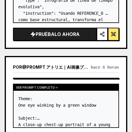
  "type": "infografía de línea de tiempo 
evolutiva",

  "instruction": "Usando REFERENCE_0 
como base estructural, transforma el 
diseño vectorial plano en una infografía 
3D altamente realista. Reemplaza las 
PRUÉBALO AHORA
rampas lisas por escalones de piedra 
definidos y actu…
POR
@
PROMPT アトリエ｜AI画像プロンプト
hace 8 horas
VER PROMPT COMPLETO
Theme:

One eye winking by a green window

Subject:

A close-up chest-up portrait of a young 
woman wearing a 
white lace-trimmed 