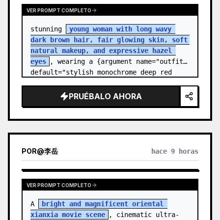
VER PROMPT COMPLETO
stunning 
young woman with long wavy 
dark brown hair, fair glowing skin, soft 
natural makeup, and expressive hazel 
eyes
, wearing a {argument name="outfit" 
default="stylish monochrome deep red 
streetwear outfit consisting of a…
PRUÉBALO AHORA
POR
@
李岳
hace 9 horas
VER PROMPT COMPLETO
A 
bright and magnificent oriental 
xianxia movie scene
, cinematic ultra-