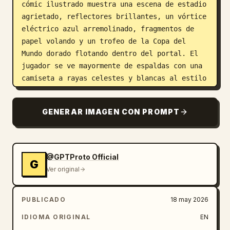
cómic ilustrado muestra una escena de estadio 
agrietado, reflectores brillantes, un vórtice 
eléctrico azul arremolinado, fragmentos de 
papel volando y un trofeo de la Copa del 
Mundo dorado flotando dentro del portal. El 
jugador se ve mayormente de espaldas con una 
camiseta a rayas celestes y blancas al estilo 
de Argentina con “MESSI” y el número “10” en 
la espalda, pantalones cortos negros, medias 
GENERAR IMAGEN CON PROMPT
blancas, botas de fútbol, un brazalete de 
capitán y un brazo tatuado; un pie todavía en 
el dormitorio desordenado y el otro 
moviéndose hacia la página brillante; mantén 
@GPTProto Official
G
su rostro indistinto o suavemente oscurecido. 
Ver original
Alrededor del suelo, coloca exactamente 9 
artículos de habitación dispersos y visibles: 
PUBLICADO
18 may 2026
2 controles de juego, 3 páginas sueltas de 
cómic/revista, 1 camiseta de fútbol a rayas, 
IDIOMA ORIGINAL
EN
1 prenda roja, 1 sudadera con capucha verde y 