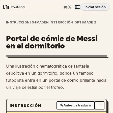
Iniciar sesión
YouMind
Resumen
INSTRUCCIONES
›
IMAGEN INSTRUCCIÓN
›
GPT IMAGE 2
Portal de cómic de Messi
Casos de uso
en el dormitorio
Habilidades
Una ilustración cinematográfica de fantasía
Prompts
deportiva en un dormitorio, donde un famoso
futbolista entra en un portal de cómic brillante hacia
un viaje celestial por el trofeo.
Precios
Descargar
INSTRUCCIÓN
Antes de traducir