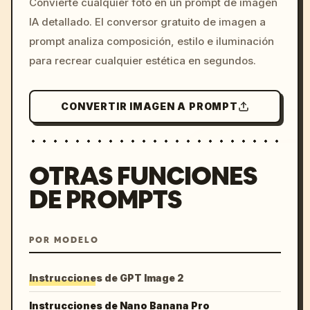
Convierte cualquier foto en un prompt de imagen
c, cyberpunk sunset, neon
IA detallado. El conversor gratuito de imagen a
colors, 8k --v 6.0
prompt analiza composición, estilo e iluminación
para recrear cualquier estética en segundos.
CONVERTIR IMAGEN A PROMPT
OTRAS FUNCIONES
DE PROMPTS
POR MODELO
Instrucciones de GPT Image 2
Instrucciones de Nano Banana Pro